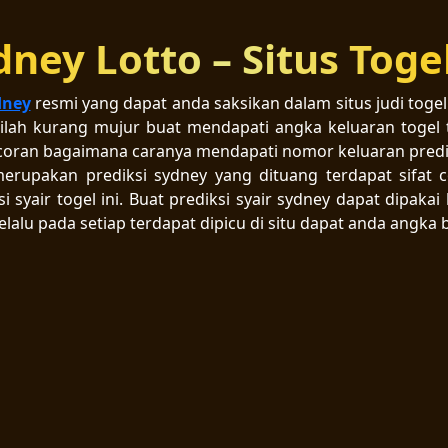
ydney Lotto – Situs To
dney
resmi yang dapat anda saksikan dalam situs judi togel o
h kurang mujur buat mendapati angka keluaran togel terj
an bagaimana caranya mendapati nomor keluaran prediksi 
rupakan prediksi sydney yang dituang terdapat sifat cod
 syair togel ini. Buat prediksi syair sydney dapat dipak
 selalu pada setiap terdapat dipicu di situ dapat anda angk