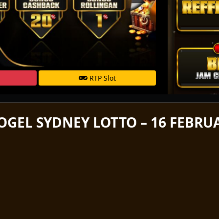
RTP Slot
TOGEL SYDNEY LOTTO – 16 FEBRUA