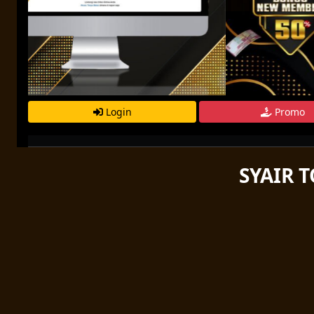
Login
Promo
SYAIR 