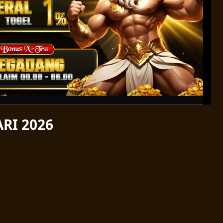
RI 2026