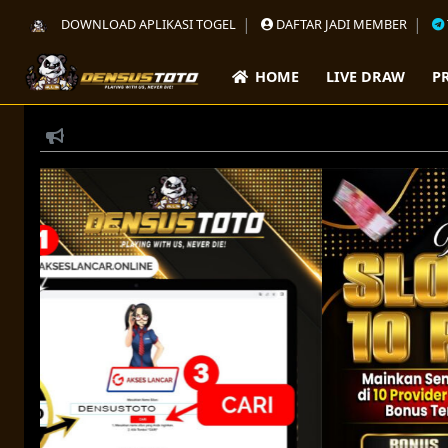
DOWNLOAD APLIKASI TOGEL
DAFTAR JADI MEMBER
HOME
LIVE DRAW
P