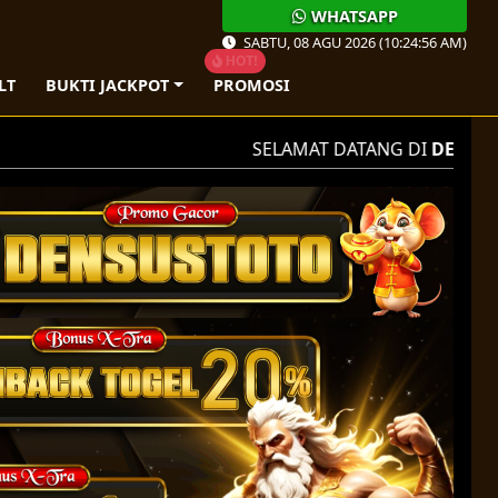
WHATSAPP
SABTU, 08 AGU 2026 (
10:24:57 AM
)
LT
BUKTI JACKPOT
PROMOSI
SELAMAT DATANG DI
DENSUSTO