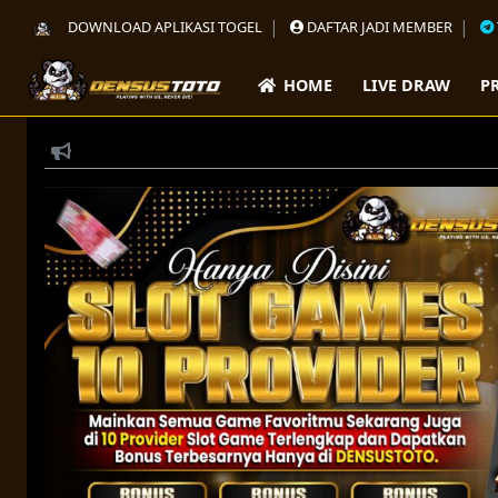
DOWNLOAD APLIKASI TOGEL
DAFTAR JADI MEMBER
HOME
LIVE DRAW
P