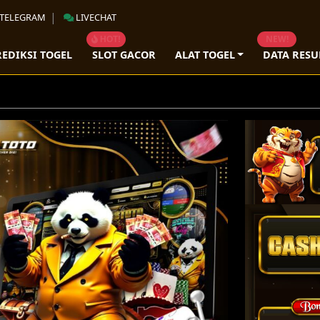
TELEGRAM
LIVECHAT
REDIKSI TOGEL
SLOT GACOR
ALAT TOGEL
DATA RESU