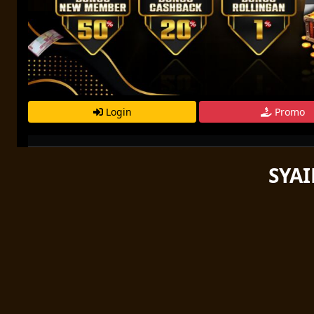
Login
Promo
SYAI