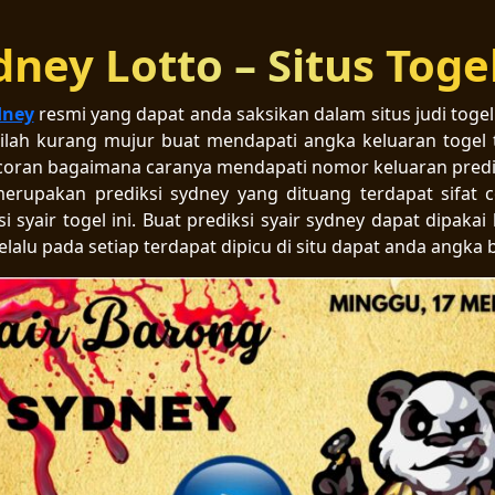
ydney Lotto – Situs To
dney
resmi yang dapat anda saksikan dalam situs judi togel o
h kurang mujur buat mendapati angka keluaran togel terj
an bagaimana caranya mendapati nomor keluaran prediksi 
rupakan prediksi sydney yang dituang terdapat sifat cod
 syair togel ini. Buat prediksi syair sydney dapat dipak
 selalu pada setiap terdapat dipicu di situ dapat anda angk