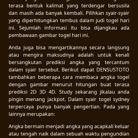
terasa bentuk kalimat yang terdengar bersusila
dan masih ada banyak kembali. Pilihkan syair-syair
yang diperhitungkan tembus dalam judi togel hari
ini. Sejumlah informasi itu bisa dijangkau ada
pembawaan gambar togel hari ini.
Anda juga bisa mengartikannya secara langsung
atau mengira maksudnya adalah untuk kenali
bersangkutan prediksi angka yang tercantum
dalam syair tersebut. Berikut dapat DENSUSTOTO
tambahkan beberapa cara membaca angka togel
dengan gambar menurut hitungan buat terasa
prediksi 2D 3D 4D. Study sekarang jikalau anda
pingin menang jackpot. Dalam syair togel sydney
terpercaya punya banyak pengertian. Pada yang
lainnya merupakan:
Angka bermain menjadi angka yang acapkali keluar
atau tengah naik dalam sebuah waktu pengundian