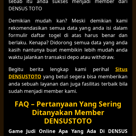
sebab itu anda sukses menjadi member dari
DENSUS TOTO
Demikian mudah kan? Meski demikian kami
rekomendasikan semua data yang anda isi dalam
formulir daftar togel di atas harus benar dan
berlaku. Kenapa? Didorong semua data yang anda
kasih nantunya buat membikin lebih mudah anda
waktu jalankan transaksi depo atau withdraw.
Begitu berita lengkap kami perihal
Situs
DENSUSTOTO
yang betul segera bisa memberikan
anda sebuah layanan dan juga fasilitas terbaik bila
sudah menjadi member kami.
FAQ – Pertanyaan Yang Sering
Ditanyakan Member
DENSUSTOTO
Game Judi Online Apa Yang Ada Di DENSUS