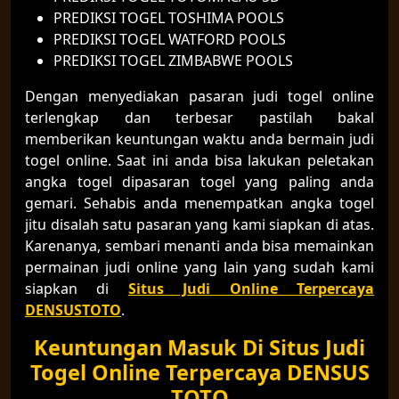
PREDIKSI TOGEL TOSHIMA POOLS
PREDIKSI TOGEL WATFORD POOLS
PREDIKSI TOGEL ZIMBABWE POOLS
Dengan menyediakan pasaran judi togel online
terlengkap dan terbesar pastilah bakal
memberikan keuntungan waktu anda bermain judi
togel online. Saat ini anda bisa lakukan peletakan
angka togel dipasaran togel yang paling anda
gemari. Sehabis anda menempatkan angka togel
jitu disalah satu pasaran yang kami siapkan di atas.
Karenanya, sembari menanti anda bisa memainkan
permainan judi online yang lain yang sudah kami
siapkan di
Situs Judi Online Terpercaya
DENSUSTOTO
.
Keuntungan Masuk Di Situs Judi
Togel Online Terpercaya DENSUS
TOTO