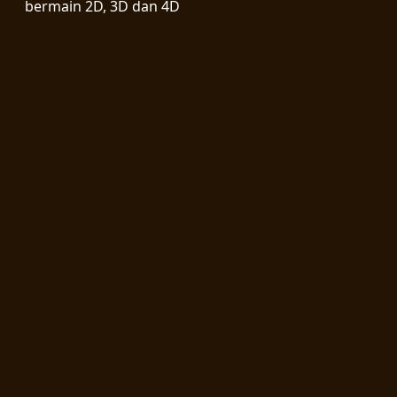
bermain 2D, 3D dan 4D