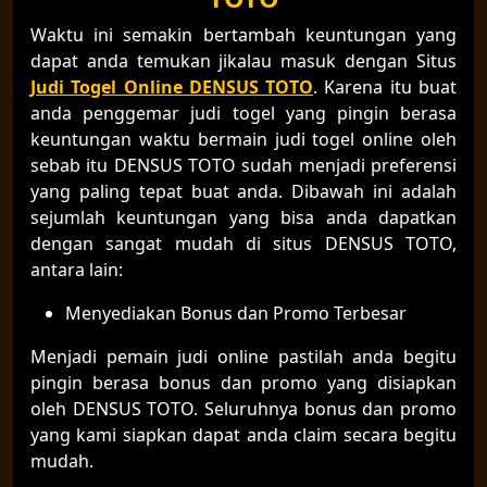
Waktu ini semakin bertambah keuntungan yang
dapat anda temukan jikalau masuk dengan Situs
Judi Togel Online DENSUS TOTO
. Karena itu buat
anda penggemar judi togel yang pingin berasa
keuntungan waktu bermain judi togel online oleh
sebab itu DENSUS TOTO sudah menjadi preferensi
yang paling tepat buat anda. Dibawah ini adalah
sejumlah keuntungan yang bisa anda dapatkan
dengan sangat mudah di situs DENSUS TOTO,
antara lain:
Menyediakan Bonus dan Promo Terbesar
Menjadi pemain judi online pastilah anda begitu
pingin berasa bonus dan promo yang disiapkan
oleh DENSUS TOTO. Seluruhnya bonus dan promo
yang kami siapkan dapat anda claim secara begitu
mudah.