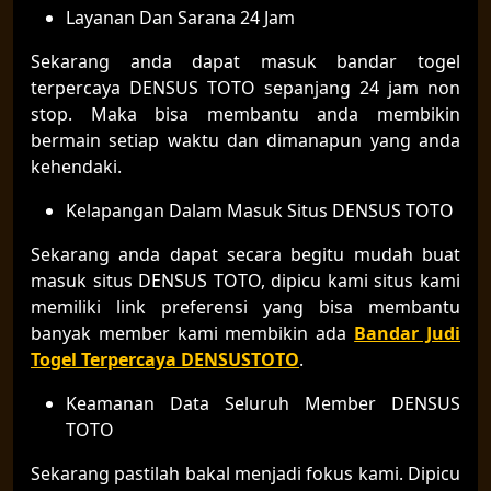
Layanan Dan Sarana 24 Jam
Sekarang anda dapat masuk bandar togel
terpercaya DENSUS TOTO sepanjang 24 jam non
stop. Maka bisa membantu anda membikin
bermain setiap waktu dan dimanapun yang anda
kehendaki.
Kelapangan Dalam Masuk Situs DENSUS TOTO
Sekarang anda dapat secara begitu mudah buat
masuk situs DENSUS TOTO, dipicu kami situs kami
memiliki link preferensi yang bisa membantu
banyak member kami membikin ada
Bandar Judi
Togel Terpercaya DENSUSTOTO
.
Keamanan Data Seluruh Member DENSUS
TOTO
Sekarang pastilah bakal menjadi fokus kami. Dipicu