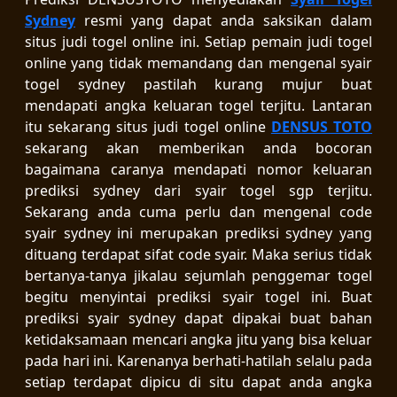
Sydney
resmi yang dapat anda saksikan dalam
situs judi togel online ini. Setiap pemain judi togel
online yang tidak memandang dan mengenal syair
togel sydney pastilah kurang mujur buat
mendapati angka keluaran togel terjitu. Lantaran
itu sekarang situs judi togel online
DENSUS TOTO
sekarang akan memberikan anda bocoran
bagaimana caranya mendapati nomor keluaran
prediksi sydney dari syair togel sgp terjitu.
Sekarang anda cuma perlu dan mengenal code
syair sydney ini merupakan prediksi sydney yang
dituang terdapat sifat code syair. Maka serius tidak
bertanya-tanya jikalau sejumlah penggemar togel
begitu menyintai prediksi syair togel ini. Buat
prediksi syair sydney dapat dipakai buat bahan
ketidaksamaan mencari angka jitu yang bisa keluar
pada hari ini. Karenanya berhati-hatilah selalu pada
setiap terdapat dipicu di situ dapat anda angka