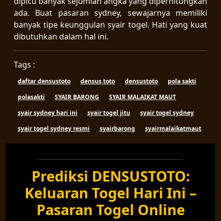
dipicu banyak sejumlah angka yang diperhitungkan
ada. Buat pasaran sydney, sewajarnya memiliki
banyak tipe keunggulan syair togel. Hati yang kuat
dibutuhkan dalam hal ini.
Tags :
daftar densustoto
densus toto
densustoto
pola sakti
polasakti
SYAIR BARONG
SYAIR MALAIKAT MAUT
syair sydney hari ini
syair togel jitu
syair togel sydney
syair togel sydney resmi
syairbarong
syairmalaikatmaut
Prediksi DENSUSTOTO:
Keluaran Togel Hari Ini –
Pasaran Togel Online