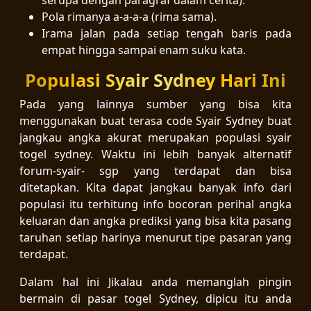
serupa dengan paragraf dalam cerita).
Pola rimanya a-a-a-a (rima sama).
Irama jalan pada setiap tengah baris pada
empat hingga sampai enam suku kata.
Populasi Syair Sydney Hari Ini
Pada yang lainnya sumber yang bisa kita
menggunakan buat terasa code Syair Sydney buat
jangkau angka akurat merupakan populasi syair
togel sydney. Waktu ini lebih banyak alternatif
forum-syair- sgp yang terdapat dan bisa
ditetapkan. Kita dapat jangkau banyak info dari
populasi itu terhitung info bocoran perihal angka
keluaran dan angka prediksi yang bisa kita pasang
taruhan setiap harinya menurut tipe pasaran yang
terdapat.
Dalam hal ini Jikalau anda memanglah pingin
bermain di pasar togel Sydney, dipicu itu anda