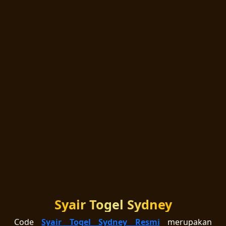
Syair Togel Sydney
Code
Syair Togel Sydney Resmi
merupakan