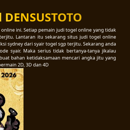
gel DENSUSTOTO
nline ini. Setiap pemain judi togel online yang tidak
itu. Lantaran itu sekarang situs judi togel online
sydney dari syair togel sgp terjitu. Sekarang anda
e syair. Maka serius tidak bertanya-tanya jikalau
ai buat bahan ketidaksamaan mencari angka jitu yang
a bermain 2D, 3D dan 4D