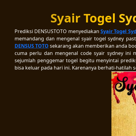
Syair Togel S
Prediksi DENSUSTOTO menyediakan
Syair Togel Sy
memandang dan mengenal syair togel sydney pastila
DENSUS TOTO
sekarang akan memberikan anda bocor
cuma perlu dan mengenal code syair sydney ini me
sejumlah penggemar togel begitu menyintai prediksi
bisa keluar pada hari ini. Karenanya berhati-hatilah