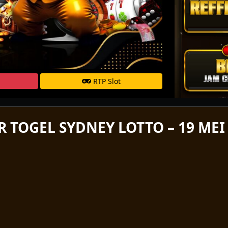
RTP Slot
R TOGEL SYDNEY LOTTO – 19 MEI