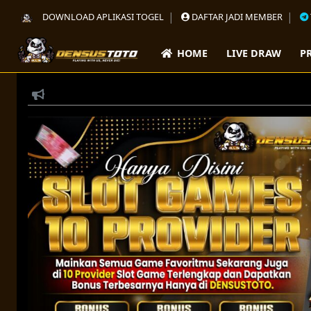
DOWNLOAD APLIKASI TOGEL
DAFTAR JADI MEMBER
HOME
LIVE DRAW
P