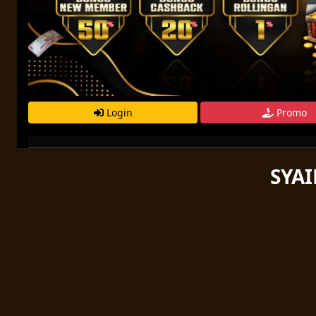
Login
Promo
SYAI