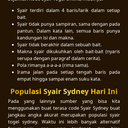
Syair terdiri dalam 4 baris/larik dalam setiap
bait.
Syair tidak punya sampiran, sama dengan pada
pantun. Dalam kata lain, semua baris punya
kandungan isi dan makna.
Syair tidak berakhir dalam sebuah bait.
Makna syair dikukuhkan oleh bait-bait (nyaris
serupa dengan paragraf dalam cerita).
Pola rimanya a-a-a-a (rima sama).
Irama jalan pada setiap tengah baris pada
empat hingga sampai enam suku kata.
Populasi Syair Sydney Hari Ini
Pada yang lainnya sumber yang bisa kita
menggunakan buat terasa code Syair Sydney buat
jangkau angka akurat merupakan populasi syair
togel sydney. Waktu ini lebih banyak alternatif