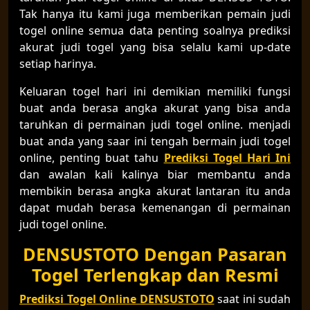
Tak hanya itu kami juga memberikan pemain judi
togel online semua data penting soalnya prediksi
akurat judi togel yang bisa selalu kami up-date
setiap harinya.
Keluaran togel hari ini demikian memiliki fungsi
buat anda berasa angka akurat yang bisa anda
taruhkan di permainan judi togel online. menjadi
buat anda yang saar ini tengah bermain judi togel
online, penting buat tahu
Prediksi Togel Hari Ini
dan awalan kali kalinya biar membantu anda
membikin berasa angka akurat lantaran itu anda
dapat mudah berasa kemenangan di permainan
judi togel online.
DENSUSTOTO Dengan Pasaran
Togel Terlengkap dan Resmi
Prediksi Togel Online DENSUSTOTO
saat ini sudah