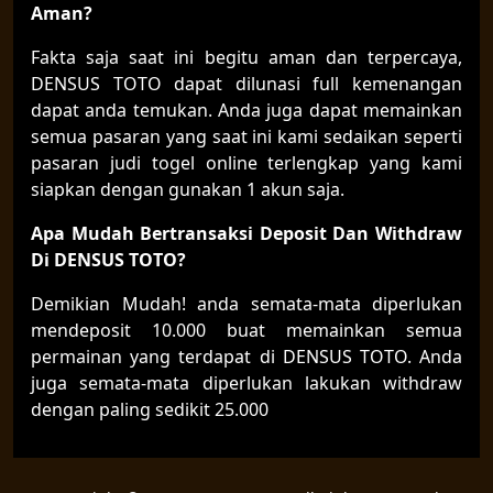
Aman?
Fakta saja saat ini begitu aman dan terpercaya,
DENSUS TOTO dapat dilunasi full kemenangan
dapat anda temukan. Anda juga dapat memainkan
semua pasaran yang saat ini kami sedaikan seperti
pasaran judi togel online terlengkap yang kami
siapkan dengan gunakan 1 akun saja.
Apa Mudah
Bert
ransaksi Deposit Dan Withdraw
Di DENSUS TOTO?
Demikian Mudah! anda semata-mata diperlukan
mendeposit 10.000 buat memainkan semua
permainan yang terdapat di DENSUS TOTO. Anda
juga semata-mata diperlukan lakukan withdraw
dengan paling sedikit 25.000