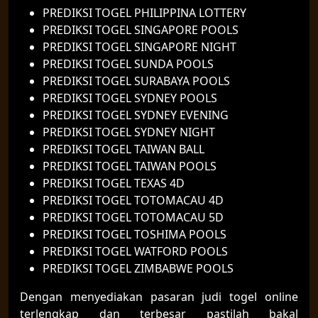
PREDIKSI TOGEL PHILIPPINA LOTTERY
PREDIKSI TOGEL SINGAPORE POOLS
PREDIKSI TOGEL SINGAPORE NIGHT
PREDIKSI TOGEL SUNDA POOLS
PREDIKSI TOGEL SURABAYA POOLS
PREDIKSI TOGEL SYDNEY POOLS
PREDIKSI TOGEL SYDNEY EVENING
PREDIKSI TOGEL SYDNEY NIGHT
PREDIKSI TOGEL TAIWAN BALL
PREDIKSI TOGEL TAIWAN POOLS
PREDIKSI TOGEL TEXAS 4D
PREDIKSI TOGEL TOTOMACAU 4D
PREDIKSI TOGEL TOTOMACAU 5D
PREDIKSI TOGEL TOSHIMA POOLS
PREDIKSI TOGEL WATFORD POOLS
PREDIKSI TOGEL ZIMBABWE POOLS
Dengan menyediakan pasaran judi togel online
terlengkap dan terbesar pastilah bakal