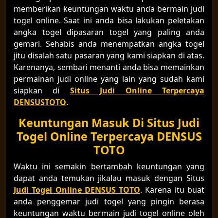
memberikan keuntungan waktu anda bermain judi
togel online. Saat ini anda bisa lakukan peletakan
angka togel dipasaran togel yang paling anda
gemari. Sehabis anda menempatkan angka togel
jitu disalah satu pasaran yang kami siapkan di atas.
Karenanya, sembari menanti anda bisa memainkan
permainan judi online yang lain yang sudah kami
siapkan di
Situs Judi Online Terpercaya
DENSUSTOTO
.
Keuntungan Masuk Di Situs Judi
Togel Online Terpercaya DENSUS
TOTO
Waktu ini semakin bertambah keuntungan yang
dapat anda temukan jikalau masuk dengan Situs
Judi Togel Online DENSUS TOTO
. Karena itu buat
anda penggemar judi togel yang pingin berasa
keuntungan waktu bermain judi togel online oleh