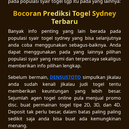
pada populasi syair togel sgp itu pada yang lainnya:
Bocoran Prediksi Togel Sydney
Terbaru
Banyak info penting yang lain berada pada
populasi syair togel sydney yang bisa selanjutnya
anda coba menggunakan sebagus-baiknya. Anda
dapat menggunakan pada yang lainnya pilihan
populasi syair yang resmi dan terpercaya sekaligus
memberikan info pilihan lengkap.
Sebelum bermain,
DENSUSTOTO
simpulkan jikalau
anda sudah kenali jikalau judi togel tentu
memberikan keuntungan yang lebih besar.
Sejumlah agen togel online pula menjual promo
disc. buat permainan togel tipe 2D, 3D, dan 4D.
Deposit tak perlu besar, dalam batas paling paling
sedikit saja anda bisa buat ada kemungkinan
menang.