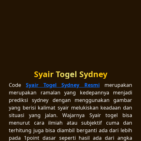
Syair Togel Sydney
Code
Syair Togel Sydney Resmi
merupakan
merupakan ramalan yang kedepannya menjadi
prediksi sydney dengan menggunakan gambar
yang berisi kalimat syair melukiskan keadaan dan
situasi yang jalan. Wajarnya Syair togel bisa
menurut cara ilmiah atau subjektif cuma dan
terhitung juga bisa diambil berganti ada dari lebih
pada 1point dasar seperti hasil ada dari angka