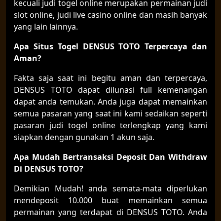
kecuali judi togel online merupakan permainan judi
slot online, judi live casino online dan masih banyak
yang lain lainnya.
Apa Situs Togel DENSUS TOTO Terpercaya dan
Aman?
Fakta saja saat ini begitu aman dan terpercaya,
DENSUS TOTO dapat dilunasi full kemenangan
dapat anda temukan. Anda juga dapat memainkan
semua pasaran yang saat ini kami sedaikan seperti
pasaran judi togel online terlengkap yang kami
siapkan dengan gunakan 1 akun saja.
Apa Mudah
Bert
ransaksi Deposit Dan Withdraw
Di DENSUS TOTO?
Demikian Mudah! anda semata-mata diperlukan
mendeposit 10.000 buat memainkan semua
permainan yang terdapat di DENSUS TOTO. Anda