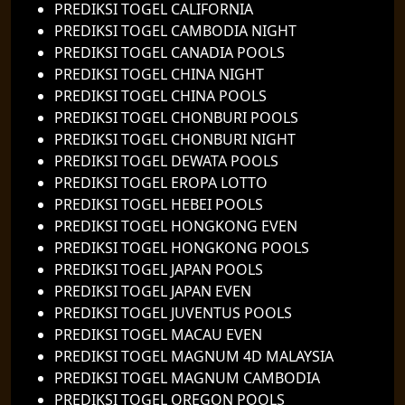
PREDIKSI TOGEL CALIFORNIA
PREDIKSI TOGEL CAMBODIA NIGHT
PREDIKSI TOGEL CANADIA POOLS
PREDIKSI TOGEL CHINA NIGHT
PREDIKSI TOGEL CHINA POOLS
PREDIKSI TOGEL CHONBURI POOLS
PREDIKSI TOGEL CHONBURI NIGHT
PREDIKSI TOGEL DEWATA POOLS
PREDIKSI TOGEL EROPA LOTTO
PREDIKSI TOGEL HEBEI POOLS
PREDIKSI TOGEL HONGKONG EVEN
PREDIKSI TOGEL HONGKONG POOLS
PREDIKSI TOGEL JAPAN POOLS
PREDIKSI TOGEL JAPAN EVEN
PREDIKSI TOGEL JUVENTUS POOLS
PREDIKSI TOGEL MACAU EVEN
PREDIKSI TOGEL MAGNUM 4D MALAYSIA
PREDIKSI TOGEL MAGNUM CAMBODIA
PREDIKSI TOGEL OREGON POOLS