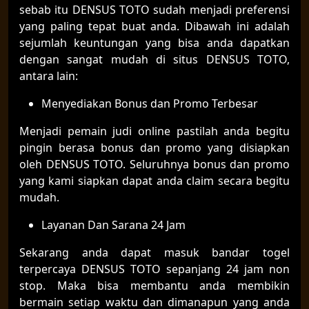
sebab itu DENSUS TOTO sudah menjadi preferensi
yang paling tepat buat anda. Dibawah ini adalah
sejumlah keuntungan yang bisa anda dapatkan
dengan sangat mudah di situs DENSUS TOTO,
antara lain:
Menyediakan Bonus dan Promo Terbesar
Menjadi pemain judi online pastilah anda begitu
pingin berasa bonus dan promo yang disiapkan
oleh DENSUS TOTO. Seluruhnya bonus dan promo
yang kami siapkan dapat anda claim secara begitu
mudah.
Layanan Dan Sarana 24 Jam
Sekarang anda dapat masuk bandar togel
terpercaya DENSUS TOTO sepanjang 24 jam non
stop. Maka bisa membantu anda membikin
bermain setiap waktu dan dimanapun yang anda