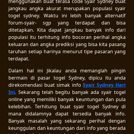
menggunakan buat terasa code Syair Sydney buat
jangkau angka akurat merupakan populasi syair
togel sydney. Waktu ini lebih banyak alternatif
forum-syair- sgp yang terdapat dan bisa
ditetapkan. Kita dapat jangkau banyak info dari
populasi itu terhitung info bocoran perihal angka
keluaran dan angka prediksi yang bisa kita pasang
taruhan setiap harinya menurut tipe pasaran yang
terdapat.
Dalam hal ini Jikalau anda memanglah pingin
bermain di pasar togel Sydney, dipicu itu anda
direkomendasi buat simak info
Syair Sydney Hari
Ini
. Sekarang telah begitu banyak ada syair togel
online yang memiliki banyak keuntungan dan pula
kelebihan. Terhitung buat syair togel Sydney di
mana didalamnya dapat tersedia banyak info.
Banyak masalah yang sekarang perihal dengan
keunggulan dan keuntungan dari info yang berada