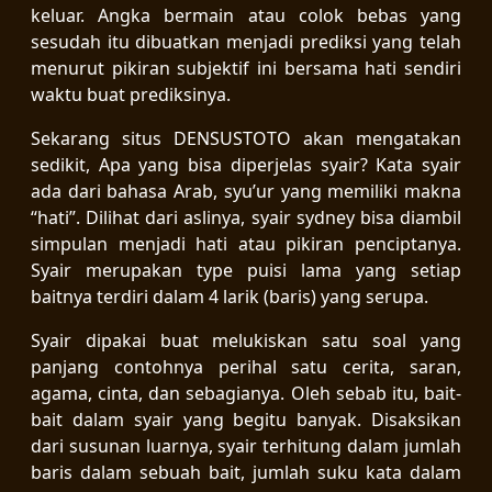
keluar. Angka bermain atau colok bebas yang
sesudah itu dibuatkan menjadi prediksi yang telah
menurut pikiran subjektif ini bersama hati sendiri
waktu buat prediksinya.
Sekarang situs DENSUSTOTO akan mengatakan
sedikit, Apa yang bisa diperjelas syair? Kata syair
ada dari bahasa Arab, syu’ur yang memiliki makna
“hati”. Dilihat dari aslinya, syair sydney bisa diambil
simpulan menjadi hati atau pikiran penciptanya.
Syair merupakan type puisi lama yang setiap
baitnya terdiri dalam 4 larik (baris) yang serupa.
Syair dipakai buat melukiskan satu soal yang
panjang contohnya perihal satu cerita, saran,
agama, cinta, dan sebagianya. Oleh sebab itu, bait-
bait dalam syair yang begitu banyak. Disaksikan
dari susunan luarnya, syair terhitung dalam jumlah
baris dalam sebuah bait, jumlah suku kata dalam