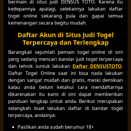
bermain di situs judi DENSUS TOTO. Karena itu
kedepannya apalagi, selekasnya lakukan daftar
togel online sekarang pula dan gapai semua
kemenangan secara begitu mudah.
Daftar Akun di Situs Judi Togel
Terpercaya dan Terlengkap
Barangkali sejumlah pemain togel online di sini
yang sedang mencari bandar judi togel terpercaya
dan tehnik iuntuk lakukan
Daftar DENSUSTOTO
.
Daftar Togel Online saat ini bisa nada lakukan
dengan sangat mudah dan gratis, meski demikian
kalau anda belum ketahui cara mendaftarnya
dikarenakan itu kami di sini dapat memberikan
panduan lengkap untuk anda. Berikut merupakan
selangkah buat lakukan daftar di bandar togel
terpercaya, andainya:
Pastikan anda sudah berumur 18+