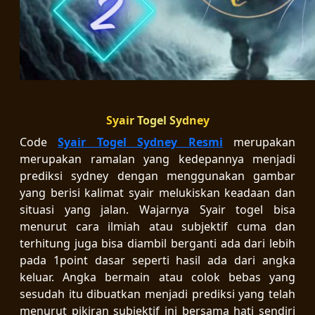
Syair Togel Sydney
Code
Syair Togel Sydney Resmi
merupakan
merupakan ramalan yang kedepannya menjadi
prediksi sydney dengan menggunakan gambar
yang berisi kalimat syair melukiskan keadaan dan
situasi yang jalan. Wajarnya Syair togel bisa
menurut cara ilmiah atau subjektif cuma dan
terhitung juga bisa diambil berganti ada dari lebih
pada 1point dasar seperti hasil ada dari angka
keluar. Angka bermain atau colok bebas yang
sesudah itu dibuatkan menjadi prediksi yang telah
menurut pikiran subjektif ini bersama hati sendiri