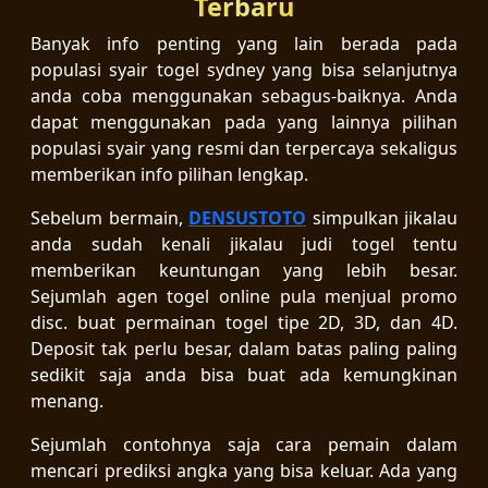
Terbaru
Banyak info penting yang lain berada pada
populasi syair togel sydney yang bisa selanjutnya
anda coba menggunakan sebagus-baiknya. Anda
dapat menggunakan pada yang lainnya pilihan
populasi syair yang resmi dan terpercaya sekaligus
memberikan info pilihan lengkap.
Sebelum bermain,
DENSUSTOTO
simpulkan jikalau
anda sudah kenali jikalau judi togel tentu
memberikan keuntungan yang lebih besar.
Sejumlah agen togel online pula menjual promo
disc. buat permainan togel tipe 2D, 3D, dan 4D.
Deposit tak perlu besar, dalam batas paling paling
sedikit saja anda bisa buat ada kemungkinan
menang.
Sejumlah contohnya saja cara pemain dalam
mencari prediksi angka yang bisa keluar. Ada yang