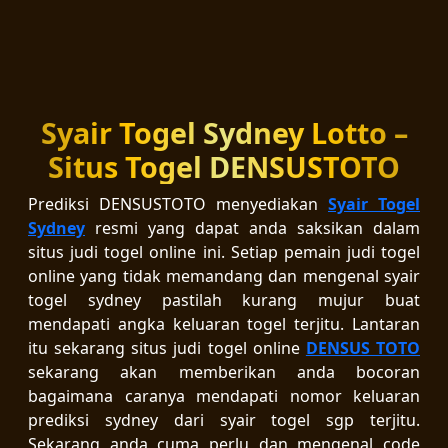
Syair Togel Sydney Lotto –
Situs Togel DENSUSTOTO
Prediksi DENSUSTOTO menyediakan
Syair Togel
Sydney
resmi yang dapat anda saksikan dalam
situs judi togel online ini. Setiap pemain judi togel
online yang tidak memandang dan mengenal syair
togel sydney pastilah kurang mujur buat
mendapati angka keluaran togel terjitu. Lantaran
itu sekarang situs judi togel online
DENSUS TOTO
sekarang akan memberikan anda bocoran
bagaimana caranya mendapati nomor keluaran
prediksi sydney dari syair togel sgp terjitu.
Sekarang anda cuma perlu dan mengenal code