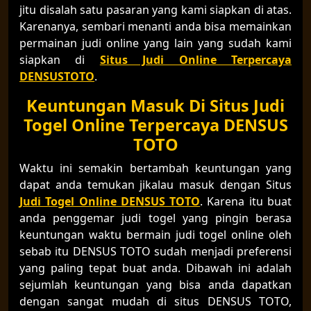
jitu disalah satu pasaran yang kami siapkan di atas.
Karenanya, sembari menanti anda bisa memainkan
permainan judi online yang lain yang sudah kami
siapkan di
Situs Judi Online Terpercaya
DENSUSTOTO
.
Keuntungan Masuk Di Situs Judi
Togel Online Terpercaya DENSUS
TOTO
Waktu ini semakin bertambah keuntungan yang
dapat anda temukan jikalau masuk dengan Situs
Judi Togel Online DENSUS TOTO
. Karena itu buat
anda penggemar judi togel yang pingin berasa
keuntungan waktu bermain judi togel online oleh
sebab itu DENSUS TOTO sudah menjadi preferensi
yang paling tepat buat anda. Dibawah ini adalah
sejumlah keuntungan yang bisa anda dapatkan
dengan sangat mudah di situs DENSUS TOTO,