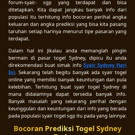
forum-syair- sgp yang terdapat dan bisa
ditetapkan. Kita dapat jangkau banyak info dari
populasi itu terhitung info bocoran perihal angka
keluaran dan angka prediksi yang bisa kita pasang
taruhan setiap harinya menurut tipe pasaran yang
terdapat.
Dalam hal ini Jikalau anda memanglah pingin
bermain di pasar togel Sydney, dipicu itu anda
direkomendasi buat simak info
Syair Sydney Hari
Ini
. Sekarang telah begitu banyak ada syair togel
online yang memiliki banyak keuntungan dan pula
kelebihan. Terhitung buat syair togel Sydney di
mana didalamnya dapat tersedia banyak info.
Banyak masalah yang sekarang perihal dengan
keunggulan dan keuntungan dari info yang berada
pada populasi syair togel sgp itu pada yang lainnya:
Bocoran Prediksi Togel Sydney