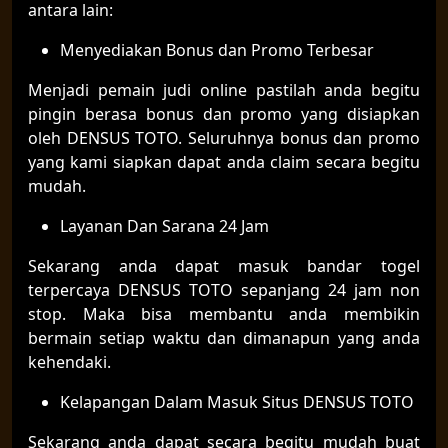
antara lain:
Menyediakan Bonus dan Promo Terbesar
Menjadi pemain judi online pastilah anda begitu
pingin berasa bonus dan promo yang disiapkan
oleh DENSUS TOTO. Seluruhnya bonus dan promo
yang kami siapkan dapat anda claim secara begitu
mudah.
Layanan Dan Sarana 24 Jam
Sekarang anda dapat masuk bandar togel
terpercaya DENSUS TOTO sepanjang 24 jam non
stop. Maka bisa membantu anda membikin
bermain setiap waktu dan dimanapun yang anda
kehendaki.
Kelapangan Dalam Masuk Situs DENSUS TOTO
Sekarang anda dapat secara begitu mudah buat