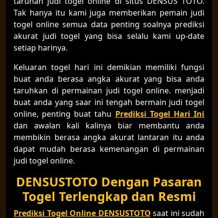
taruhan judi togel online di situs DENSUS TOTO.
Tak hanya itu kami juga memberikan pemain judi
togel online semua data penting soalnya prediksi
akurat judi togel yang bisa selalu kami up-date
setiap harinya.
Keluaran togel hari ini demikian memiliki fungsi
buat anda berasa angka akurat yang bisa anda
taruhkan di permainan judi togel online. menjadi
buat anda yang saar ini tengah bermain judi togel
online, penting buat tahu
Prediksi Togel Hari Ini
dan awalan kali kalinya biar membantu anda
membikin berasa angka akurat lantaran itu anda
dapat mudah berasa kemenangan di permainan
judi togel online.
DENSUSTOTO Dengan Pasaran
Togel Terlengkap dan Resmi
Prediksi Togel Online DENSUSTOTO
saat ini sudah