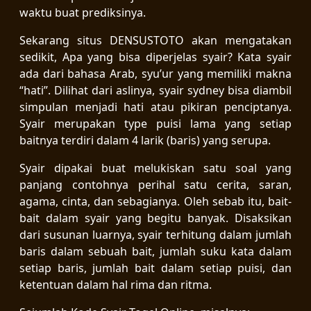
waktu buat prediksinya.
Sekarang situs DENSUSTOTO akan mengatakan
sedikit, Apa yang bisa diperjelas syair? Kata syair
ada dari bahasa Arab, syu’ur yang memiliki makna
“hati”. Dilihat dari aslinya, syair sydney bisa diambil
simpulan menjadi hati atau pikiran penciptanya.
Syair merupakan type puisi lama yang setiap
baitnya terdiri dalam 4 larik (baris) yang serupa.
Syair dipakai buat melukiskan satu soal yang
panjang contohnya perihal satu cerita, saran,
agama, cinta, dan sebagianya. Oleh sebab itu, bait-
bait dalam syair yang begitu banyak. Disaksikan
dari susunan luarnya, syair terhitung dalam jumlah
baris dalam sebuah bait, jumlah suku kata dalam
setiap baris, jumlah bait dalam setiap puisi, dan
ketentuan dalam hal rima dan ritma.