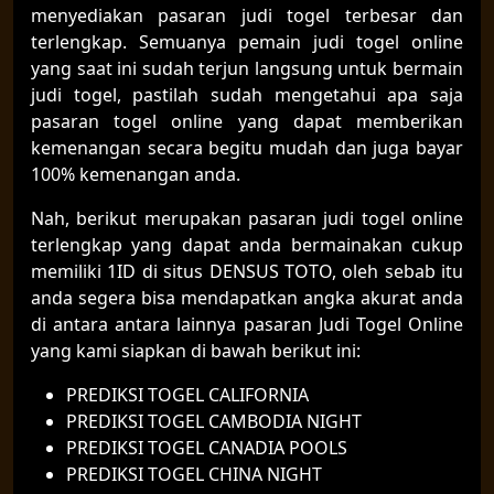
menyediakan pasaran judi togel terbesar dan
terlengkap. Semuanya pemain judi togel online
yang saat ini sudah terjun langsung untuk bermain
judi togel, pastilah sudah mengetahui apa saja
pasaran togel online yang dapat memberikan
kemenangan secara begitu mudah dan juga bayar
100% kemenangan anda.
Nah, berikut merupakan pasaran judi togel online
terlengkap yang dapat anda bermainakan cukup
memiliki 1ID di situs DENSUS TOTO, oleh sebab itu
anda segera bisa mendapatkan angka akurat anda
di antara antara lainnya pasaran Judi Togel Online
yang kami siapkan di bawah berikut ini:
PREDIKSI TOGEL CALIFORNIA
PREDIKSI TOGEL CAMBODIA NIGHT
PREDIKSI TOGEL CANADIA POOLS
PREDIKSI TOGEL CHINA NIGHT