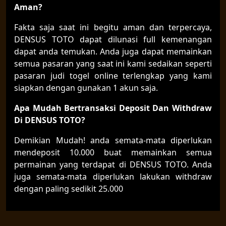
Aman?
Fakta saja saat ini begitu aman dan terpercaya,
DENSUS TOTO dapat dilunasi full kemenangan
dapat anda temukan. Anda juga dapat memainkan
semua pasaran yang saat ini kami sedaikan seperti
pasaran judi togel online terlengkap yang kami
siapkan dengan gunakan 1 akun saja.
Apa Mudah
Bert
ransaksi Deposit Dan Withdraw
Di DENSUS TOTO?
Demikian Mudah! anda semata-mata diperlukan
mendeposit 10.000 buat memainkan semua
permainan yang terdapat di DENSUS TOTO. Anda
juga semata-mata diperlukan lakukan withdraw
dengan paling sedikit 25.000