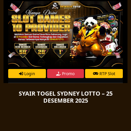
Login
Promo
RTP Slot
SYAIR TOGEL SYDNEY LOTTO – 25
DESEMBER 2025