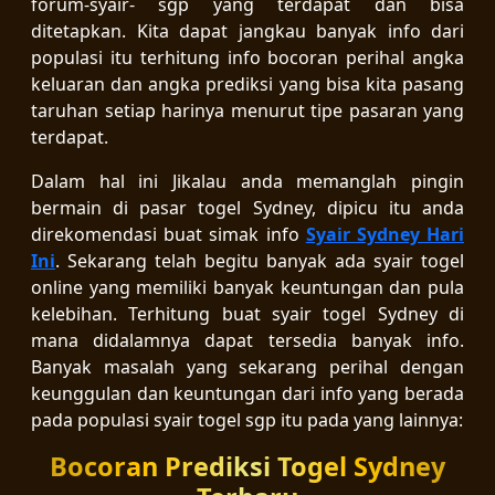
forum-syair- sgp yang terdapat dan bisa
ditetapkan. Kita dapat jangkau banyak info dari
populasi itu terhitung info bocoran perihal angka
keluaran dan angka prediksi yang bisa kita pasang
taruhan setiap harinya menurut tipe pasaran yang
terdapat.
Dalam hal ini Jikalau anda memanglah pingin
bermain di pasar togel Sydney, dipicu itu anda
direkomendasi buat simak info
Syair Sydney Hari
Ini
. Sekarang telah begitu banyak ada syair togel
online yang memiliki banyak keuntungan dan pula
kelebihan. Terhitung buat syair togel Sydney di
mana didalamnya dapat tersedia banyak info.
Banyak masalah yang sekarang perihal dengan
keunggulan dan keuntungan dari info yang berada
pada populasi syair togel sgp itu pada yang lainnya:
Bocoran Prediksi Togel Sydney