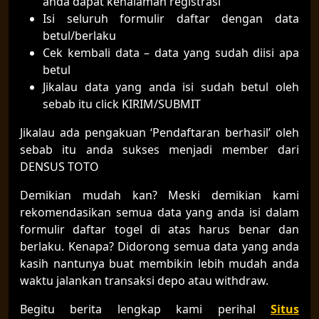
anda dapat kehalaman registrasi
Isi seluruh formulir daftar dengan data
betul/berlaku
Cek kembali data – data yang sudah diisi apa
betul
Jikalau data yang anda isi sudah betul oleh
sebab itu click KIRIM/SUBMIT
Jikalau ada pengakuan ‘Pendaftaran berhasil’ oleh
sebab itu anda sukses menjadi member dari
DENSUS TOTO
Demikian mudah kan? Meski demikian kami
rekomendasikan semua data yang anda isi dalam
formulir daftar togel di atas harus benar dan
berlaku. Kenapa? Didorong semua data yang anda
kasih nantunya buat membikin lebih mudah anda
waktu jalankan transaksi depo atau withdraw.
Begitu berita lengkap kami perihal
Situs