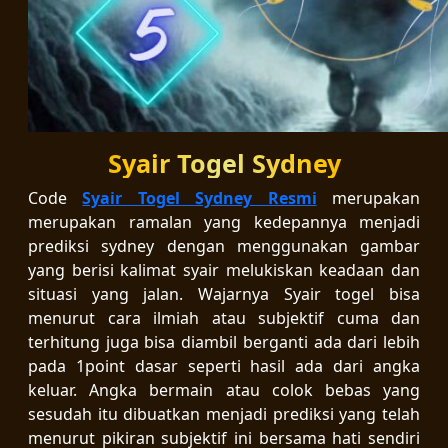
Syair Togel Sydney
Code
Syair Togel Sydney Resmi
merupakan
merupakan ramalan yang kedepannya menjadi
prediksi sydney dengan menggunakan gambar
yang berisi kalimat syair melukiskan keadaan dan
situasi yang jalan. Wajarnya Syair togel bisa
menurut cara ilmiah atau subjektif cuma dan
terhitung juga bisa diambil berganti ada dari lebih
pada 1point dasar seperti hasil ada dari angka
keluar. Angka bermain atau colok bebas yang
sesudah itu dibuatkan menjadi prediksi yang telah
menurut pikiran subjektif ini bersama hati sendiri