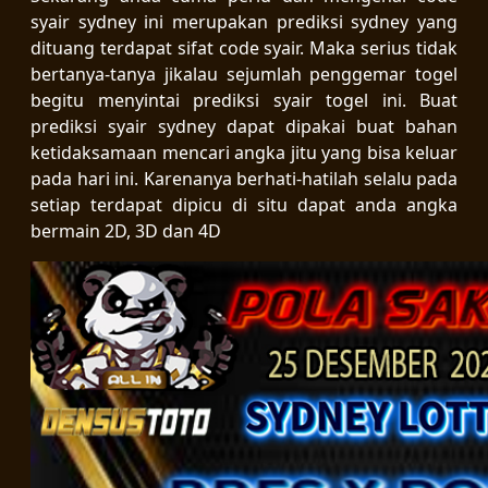
syair sydney ini merupakan prediksi sydney yang
dituang terdapat sifat code syair. Maka serius tidak
bertanya-tanya jikalau sejumlah penggemar togel
begitu menyintai prediksi syair togel ini. Buat
prediksi syair sydney dapat dipakai buat bahan
ketidaksamaan mencari angka jitu yang bisa keluar
pada hari ini. Karenanya berhati-hatilah selalu pada
setiap terdapat dipicu di situ dapat anda angka
bermain 2D, 3D dan 4D