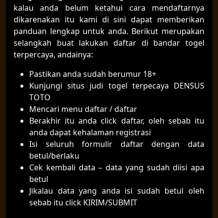
kalau anda belum ketahui cara mendaftarnya
dikarenakan itu kami di sini dapat memberikan
panduan lengkap untuk anda. Berikut merupakan
selangkah buat lakukan daftar di bandar togel
terpercaya, andainya:
Pastikan anda sudah berumur 18+
Kunjungi situs judi togel terpecaya DENSUS
TOTO
Mencari menu daftar / daftar
Berakhir itu anda click daftar, oleh sebab itu
anda dapat kehalaman registrasi
Isi seluruh formulir daftar dengan data
betul/berlaku
Cek kembali data – data yang sudah diisi apa
betul
Jikalau data yang anda isi sudah betul oleh
sebab itu click KIRIM/SUBMIT