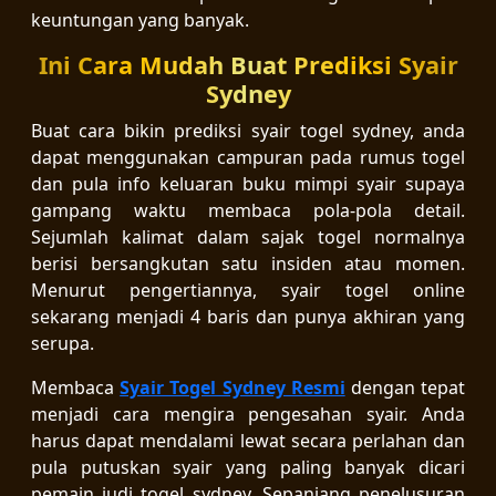
keuntungan yang banyak.
Ini Cara Mudah Buat Prediksi Syair
Sydney
Buat cara bikin prediksi syair togel sydney, anda
dapat menggunakan campuran pada rumus togel
dan pula info keluaran buku mimpi syair supaya
gampang waktu membaca pola-pola detail.
Sejumlah kalimat dalam sajak togel normalnya
berisi bersangkutan satu insiden atau momen.
Menurut pengertiannya, syair togel online
sekarang menjadi 4 baris dan punya akhiran yang
serupa.
Membaca
Syair Togel Sydney Resmi
dengan tepat
menjadi cara mengira pengesahan syair. Anda
harus dapat mendalami lewat secara perlahan dan
pula putuskan syair yang paling banyak dicari
pemain judi togel sydney. Sepanjang penelusuran