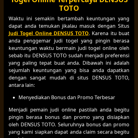
TOTO
Waktu ini semakin bertambah keuntungan yang
dapat anda temukan jikalau masuk dengan Situs
Judi Togel Online DENSUS TOTO
. Karena itu buat
anda penggemar judi togel yang pingin berasa
keuntungan waktu bermain judi togel online oleh
sebab itu DENSUS TOTO sudah menjadi preferensi
yang paling tepat buat anda. Dibawah ini adalah
sejumlah keuntungan yang bisa anda dapatkan
dengan sangat mudah di situs DENSUS TOTO,
antara lain:
Menyediakan Bonus dan Promo Terbesar
Menjadi pemain judi online pastilah anda begitu
pingin berasa bonus dan promo yang disiapkan
oleh DENSUS TOTO. Seluruhnya bonus dan promo
yang kami siapkan dapat anda claim secara begitu