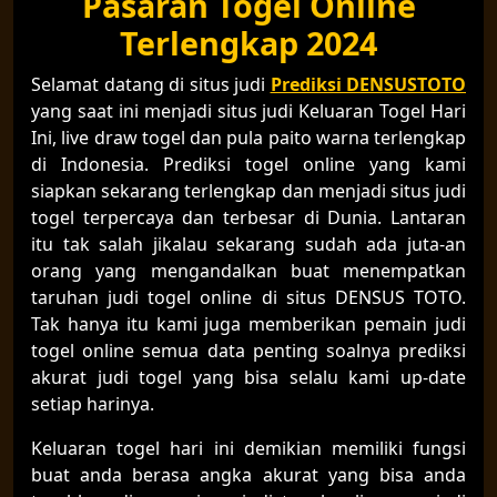
Pasaran Togel Online
Terlengkap 2024
Selamat datang di situs judi
Prediksi DENSUSTOTO
yang saat ini menjadi situs judi Keluaran Togel Hari
Ini, live draw togel dan pula paito warna terlengkap
di Indonesia. Prediksi togel online yang kami
siapkan sekarang terlengkap dan menjadi situs judi
togel terpercaya dan terbesar di Dunia. Lantaran
itu tak salah jikalau sekarang sudah ada juta-an
orang yang mengandalkan buat menempatkan
taruhan judi togel online di situs DENSUS TOTO.
Tak hanya itu kami juga memberikan pemain judi
togel online semua data penting soalnya prediksi
akurat judi togel yang bisa selalu kami up-date
setiap harinya.
Keluaran togel hari ini demikian memiliki fungsi
buat anda berasa angka akurat yang bisa anda