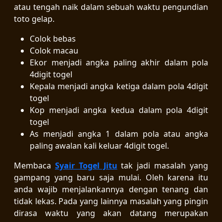
atau tengah naik dalam sebuah waktu pengundian
toto gelap.
Colok bebas
Colok macau
Ekor menjadi angka paling akhir dalam pola
4digit togel
Kepala menjadi angka ketiga dalam pola 4digit
togel
Kop menjadi angka kedua dalam pola 4digit
togel
As menjadi angka 1 dalam pola atau angka
paling awalan kali keluar 4digit togel.
Membaca
Syair Togel Jitu
tak jadi masalah yang
gampang yang baru saja mulai. Oleh karena itu
anda wajib menjalankannya dengan tenang dan
tidak lekas. Pada yang lainnya masalah yang pingin
dirasa waktu yang akan datang merupakan