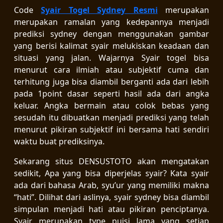
Code
Syair Togel Sydney Resmi
merupakan
merupakan ramalan yang kedepannya menjadi
prediksi sydney dengan menggunakan gambar
yang berisi kalimat syair melukiskan keadaan dan
situasi yang jalan. Wajarnya Syair togel bisa
menurut cara ilmiah atau subjektif cuma dan
terhitung juga bisa diambil berganti ada dari lebih
pada 1point dasar seperti hasil ada dari angka
keluar. Angka bermain atau colok bebas yang
sesudah itu dibuatkan menjadi prediksi yang telah
menurut pikiran subjektif ini bersama hati sendiri
waktu buat prediksinya.
Sekarang situs DENSUSTOTO akan mengatakan
sedikit, Apa yang bisa diperjelas syair? Kata syair
ada dari bahasa Arab, syu’ur yang memiliki makna
“hati”. Dilihat dari aslinya, syair sydney bisa diambil
simpulan menjadi hati atau pikiran penciptanya.
Syair merupakan type puisi lama yang setiap