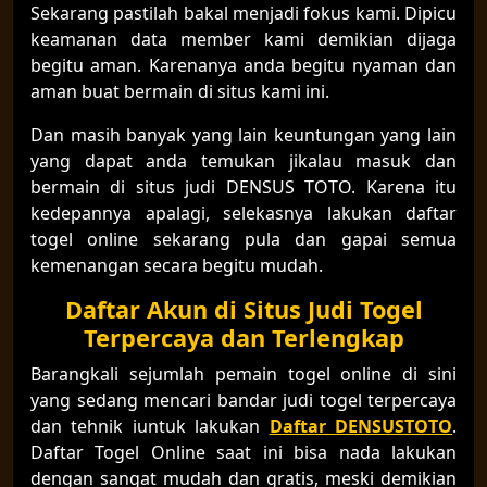
Sekarang pastilah bakal menjadi fokus kami. Dipicu
keamanan data member kami demikian dijaga
begitu aman. Karenanya anda begitu nyaman dan
aman buat bermain di situs kami ini.
Dan masih banyak yang lain keuntungan yang lain
yang dapat anda temukan jikalau masuk dan
bermain di situs judi DENSUS TOTO. Karena itu
kedepannya apalagi, selekasnya lakukan daftar
togel online sekarang pula dan gapai semua
kemenangan secara begitu mudah.
Daftar Akun di Situs Judi Togel
Terpercaya dan Terlengkap
Barangkali sejumlah pemain togel online di sini
yang sedang mencari bandar judi togel terpercaya
dan tehnik iuntuk lakukan
Daftar DENSUSTOTO
.
Daftar Togel Online saat ini bisa nada lakukan
dengan sangat mudah dan gratis, meski demikian