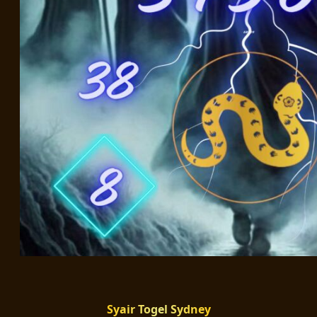
Syair Togel Sydney