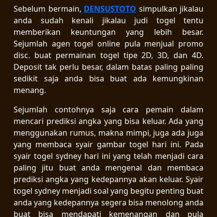
Sebelum bermain,
DENSUSTOTO
simpulkan jikalau
anda sudah kenali jikalau judi togel tentu
memberikan keuntungan yang lebih besar.
Sejumlah agen togel online pula menjual promo
disc. buat permainan togel tipe 2D, 3D, dan 4D.
Deposit tak perlu besar, dalam batas paling paling
sedikit saja anda bisa buat ada kemungkinan
menang.
Sejumlah contohnya saja cara pemain dalam
mencari prediksi angka yang bisa keluar. Ada yang
menggunakan rumus, makna mimpi, juga ada juga
yang membaca syair gambar togel hari ini. Pada
syair togel sydney hari ini yang telah menjadi cara
paling jitu buat anda mengenal dan membaca
prediksi angka yang kedepannya akan keluar. Syair
togel sydney menjadi soal yang begitu penting buat
anda yang kedepannya segera bisa menolong anda
buat bisa mendapati kemenangan dan pula