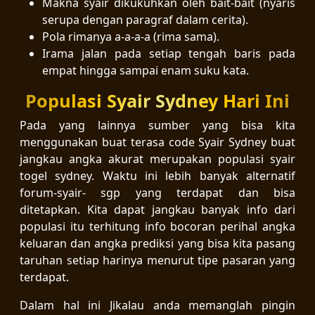
Makna syair dikukuhkan oleh bait-bait (nyaris
serupa dengan paragraf dalam cerita).
Pola rimanya a-a-a-a (rima sama).
Irama jalan pada setiap tengah baris pada
empat hingga sampai enam suku kata.
Populasi Syair Sydney Hari Ini
Pada yang lainnya sumber yang bisa kita
menggunakan buat terasa code Syair Sydney buat
jangkau angka akurat merupakan populasi syair
togel sydney. Waktu ini lebih banyak alternatif
forum-syair- sgp yang terdapat dan bisa
ditetapkan. Kita dapat jangkau banyak info dari
populasi itu terhitung info bocoran perihal angka
keluaran dan angka prediksi yang bisa kita pasang
taruhan setiap harinya menurut tipe pasaran yang
terdapat.
Dalam hal ini Jikalau anda memanglah pingin