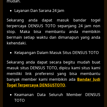
mudah.
Layanan Dan Sarana 24 Jam
Sekarang anda dapat masuk bandar togel
terpercaya DENSUS TOTO sepanjang 24 jam non
stop. Maka bisa membantu anda membikin
bermain setiap waktu dan dimanapun yang anda
kehendaki.
Kelapangan Dalam Masuk Situs DENSUS TOTO
Sekarang anda dapat secara begitu mudah buat
masuk situs DENSUS TOTO, dipicu kami situs kami
memiliki link preferensi yang bisa membantu
banyak member kami membikin ada
Bandar Judi
Togel Terpercaya DENSUSTOTO
.
Keamanan Data Seluruh Member DENSUS
TOTO