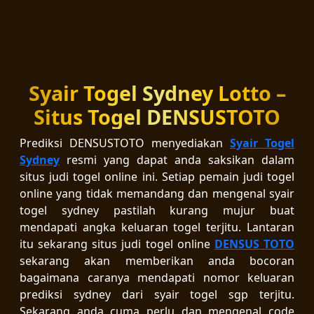
Syair Togel Sydney Lotto –
Situs Togel DENSUSTOTO
Prediksi DENSUSTOTO menyediakan
Syair Togel
Sydney
resmi yang dapat anda saksikan dalam
situs judi togel online ini. Setiap pemain judi togel
online yang tidak memandang dan mengenal syair
togel sydney pastilah kurang mujur buat
mendapati angka keluaran togel terjitu. Lantaran
itu sekarang situs judi togel online
DENSUS TOTO
sekarang akan memberikan anda bocoran
bagaimana caranya mendapati nomor keluaran
prediksi sydney dari syair togel sgp terjitu.
Sekarang anda cuma perlu dan mengenal code