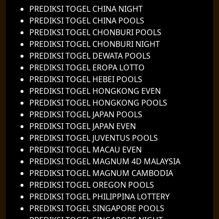
PREDIKSI TOGEL CHINA NIGHT
PREDIKSI TOGEL CHINA POOLS
PREDIKSI TOGEL CHONBURI POOLS
PREDIKSI TOGEL CHONBURI NIGHT
PREDIKSI TOGEL DEWATA POOLS
PREDIKSI TOGEL EROPA LOTTO
PREDIKSI TOGEL HEBEI POOLS
PREDIKSI TOGEL HONGKONG EVEN
PREDIKSI TOGEL HONGKONG POOLS
PREDIKSI TOGEL JAPAN POOLS
PREDIKSI TOGEL JAPAN EVEN
PREDIKSI TOGEL JUVENTUS POOLS
PREDIKSI TOGEL MACAU EVEN
PREDIKSI TOGEL MAGNUM 4D MALAYSIA
PREDIKSI TOGEL MAGNUM CAMBODIA
PREDIKSI TOGEL OREGON POOLS
PREDIKSI TOGEL PHILIPPINA LOTTERY
PREDIKSI TOGEL SINGAPORE POOLS