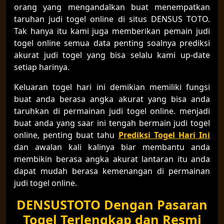
orang yang mengandalkan buat menempatkan
taruhan judi togel online di situs DENSUS TOTO.
Tak hanya itu kami juga memberikan pemain judi
togel online semua data penting soalnya prediksi
akurat judi togel yang bisa selalu kami up-date
setiap harinya.
Keluaran togel hari ini demikian memiliki fungsi
buat anda berasa angka akurat yang bisa anda
taruhkan di permainan judi togel online. menjadi
buat anda yang saar ini tengah bermain judi togel
online, penting buat tahu
Prediksi Togel Hari Ini
dan awalan kali kalinya biar membantu anda
membikin berasa angka akurat lantaran itu anda
dapat mudah berasa kemenangan di permainan
judi togel online.
DENSUSTOTO Dengan Pasaran
Togel Terlengkap dan Resmi