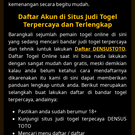
kemenangan secara begitu mudah.
Daftar Akun di Situs Judi Togel
Terpercaya dan Terlengkap
Barangkali sejumlah pemain togel online di sini
yang sedang mencari bandar judi togel terpercaya
dan tehnik iuntuk lakukan
Daftar DENSUSTOTO
.
Daftar Togel Online saat ini bisa nada lakukan
dengan sangat mudah dan gratis, meski demikian
kalau anda belum ketahui cara mendaftarnya
dikarenakan itu kami di sini dapat memberikan
panduan lengkap untuk anda. Berikut merupakan
selangkah buat lakukan daftar di bandar togel
terpercaya, andainya:
Pastikan anda sudah berumur 18+
Kunjungi situs judi togel terpecaya DENSUS
TOTO
Mencari menu daftar / daftar