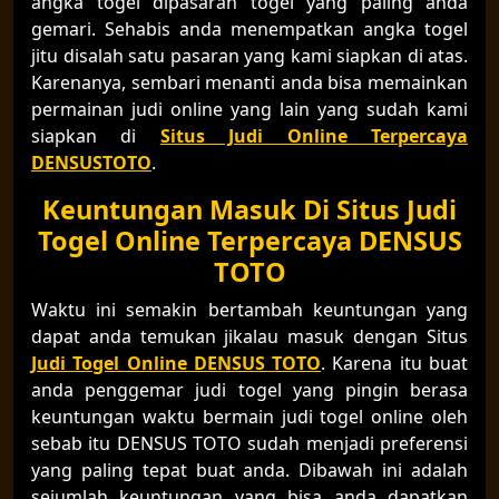
angka togel dipasaran togel yang paling anda
gemari. Sehabis anda menempatkan angka togel
jitu disalah satu pasaran yang kami siapkan di atas.
Karenanya, sembari menanti anda bisa memainkan
permainan judi online yang lain yang sudah kami
siapkan di
Situs Judi Online Terpercaya
DENSUSTOTO
.
Keuntungan Masuk Di Situs Judi
Togel Online Terpercaya DENSUS
TOTO
Waktu ini semakin bertambah keuntungan yang
dapat anda temukan jikalau masuk dengan Situs
Judi Togel Online DENSUS TOTO
. Karena itu buat
anda penggemar judi togel yang pingin berasa
keuntungan waktu bermain judi togel online oleh
sebab itu DENSUS TOTO sudah menjadi preferensi
yang paling tepat buat anda. Dibawah ini adalah
sejumlah keuntungan yang bisa anda dapatkan