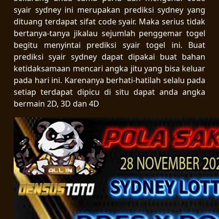
syair sydney ini merupakan prediksi sydney yang
dituang terdapat sifat code syair. Maka serius tidak
bertanya-tanya jikalau sejumlah penggemar togel
begitu menyintai prediksi syair togel ini. Buat
prediksi syair sydney dapat dipakai buat bahan
ketidaksamaan mencari angka jitu yang bisa keluar
pada hari ini. Karenanya berhati-hatilah selalu pada
setiap terdapat dipicu di situ dapat anda angka
bermain 2D, 3D dan 4D