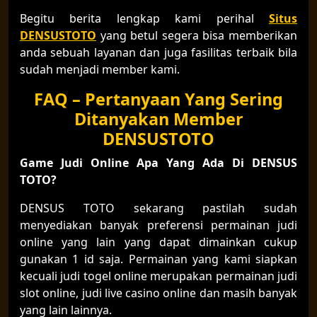
Begitu berita lengkap kami perihal
Situs
DENSUSTOTO
yang betul segera bisa memberikan
anda sebuah layanan dan juga fasilitas terbaik bila
sudah menjadi member kami.
FAQ – Pertanyaan Yang Sering
Ditanyakan Member
DENSUSTOTO
Game Judi Online Apa Yang Ada Di DENSUS
TOTO?
DENSUS TOTO sekarang pastilah sudah
menyediakan banyak preferensi permainan judi
online yang lain yang dapat dimainkan cukup
gunakan 1 id saja. Permainan yang kami siapkan
kecuali judi togel online merupakan permainan judi
slot online, judi live casino online dan masih banyak
yang lain lainnya.