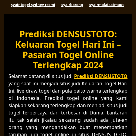
syair togel sydney resmi
syairbarong
syairmalaikatmaut
Prediksi DENSUSTOTO:
Keluaran Togel Hari Ini –
Pasaran Togel Online
Terlengkap 2024
Selamat datang di situs judi
Prediksi DENSUSTOTO
yang saat ini menjadi situs judi Keluaran Togel Hari
Ini, live draw togel dan pula paito warna terlengkap
di Indonesia. Prediksi togel online yang kami
siapkan sekarang terlengkap dan menjadi situs judi
togel terpercaya dan terbesar di Dunia. Lantaran
itu tak salah jikalau sekarang sudah ada juta-an
orang yang mengandalkan buat menempatkan
taruhan judi togel online di situs DENSUS TOTO.