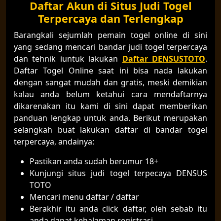
Daftar Akun di Situs Judi Togel
Terpercaya dan Terlengkap
Barangkali sejumlah pemain togel online di sini
yang sedang mencari bandar judi togel terpercaya
dan tehnik iuntuk lakukan
Daftar DENSUSTOTO
.
Daftar Togel Online saat ini bisa nada lakukan
dengan sangat mudah dan gratis, meski demikian
kalau anda belum ketahui cara mendaftarnya
dikarenakan itu kami di sini dapat memberikan
panduan lengkap untuk anda. Berikut merupakan
selangkah buat lakukan daftar di bandar togel
terpercaya, andainya:
Pastikan anda sudah berumur 18+
Kunjungi situs judi togel terpecaya DENSUS
TOTO
Mencari menu daftar / daftar
Berakhir itu anda click daftar, oleh sebab itu
anda dapat kehalaman registrasi