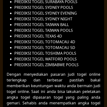
PREDIKSI TOGEL SURABAYA POOLS
PREDIKSI TOGEL SYDNEY POOLS
PREDIKSI TOGEL SYDNEY EVENING
PREDIKSI TOGEL SYDNEY NIGHT
PREDIKSI TOGEL TAIWAN BALL
PREDIKSI TOGEL TAIWAN POOLS
PREDIKSI TOGEL TEXAS 4D
PREDIKSI TOGEL TOTOMACAU 4D
PREDIKSI TOGEL TOTOMACAU 5D
PREDIKSI TOGEL TOSHIMA POOLS
PREDIKSI TOGEL WATFORD POOLS
PREDIKSI TOGEL ZIMBABWE POOLS
Dengan menyediakan pasaran judi togel online
terlengkap dan terbesar pastilah bakal
memberikan keuntungan waktu anda bermain judi
togel online. Saat ini anda bisa lakukan peletakan
angka togel dipasaran togel yang paling anda
gemari. Sehabis anda menempatkan angka togel