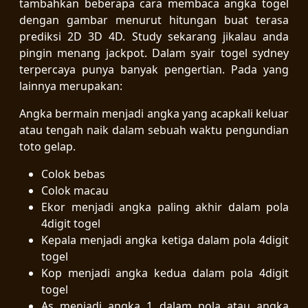
tambahkan beberapa cara membaca angka togel
dengan gambar menurut hitungan buat terasa
prediksi 2D 3D 4D. Study sekarang jikalau anda
pingin menang jackpot. Dalam syair togel sydney
terpercaya punya banyak pengertian. Pada yang
lainnya merupakan:
Angka bermain menjadi angka yang acapkali keluar
atau tengah naik dalam sebuah waktu pengundian
toto gelap.
Colok bebas
Colok macau
Ekor menjadi angka paling akhir dalam pola
4digit togel
Kepala menjadi angka ketiga dalam pola 4digit
togel
Kop menjadi angka kedua dalam pola 4digit
togel
As menjadi angka 1 dalam pola atau angka