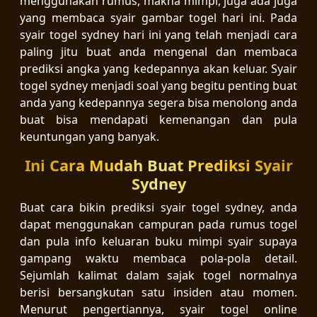
menggunakan rumus, makna mimpi, juga ada juga
yang membaca syair gambar togel hari ini. Pada
syair togel sydney hari ini yang telah menjadi cara
paling jitu buat anda mengenal dan membaca
prediksi angka yang kedepannya akan keluar. Syair
togel sydney menjadi soal yang begitu penting buat
anda yang kedepannya segera bisa menolong anda
buat bisa mendapati kemenangan dan pula
keuntungan yang banyak.
Ini Cara Mudah Buat Prediksi Syair
Sydney
Buat cara bikin prediksi syair togel sydney, anda
dapat menggunakan campuran pada rumus togel
dan pula info keluaran buku mimpi syair supaya
gampang waktu membaca pola-pola detail.
Sejumlah kalimat dalam sajak togel normalnya
berisi bersangkutan satu insiden atau momen.
Menurut pengertiannya, syair togel online