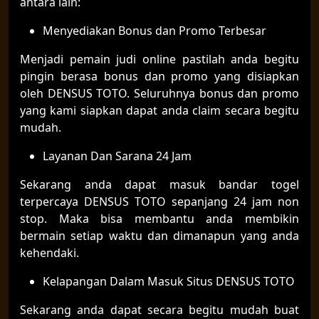
antara lain:
Menyediakan Bonus dan Promo Terbesar
Menjadi pemain judi online pastilah anda begitu
pingin berasa bonus dan promo yang disiapkan
oleh DENSUS TOTO. Seluruhnya bonus dan promo
yang kami siapkan dapat anda claim secara begitu
mudah.
Layanan Dan Sarana 24 Jam
Sekarang anda dapat masuk bandar togel
terpercaya DENSUS TOTO sepanjang 24 jam non
stop. Maka bisa membantu anda membikin
bermain setiap waktu dan dimanapun yang anda
kehendaki.
Kelapangan Dalam Masuk Situs DENSUS TOTO
Sekarang anda dapat secara begitu mudah buat