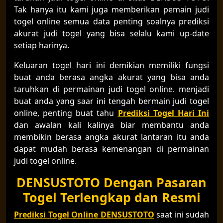
Tak hanya itu kami juga memberikan pemain judi
togel online semua data penting soalnya prediksi
akurat judi togel yang bisa selalu kami up-date
setiap harinya.
Keluaran togel hari ini demikian memiliki fungsi
buat anda berasa angka akurat yang bisa anda
taruhkan di permainan judi togel online. menjadi
buat anda yang saar ini tengah bermain judi togel
online, penting buat tahu
Prediksi Togel Hari Ini
dan awalan kali kalinya biar membantu anda
membikin berasa angka akurat lantaran itu anda
dapat mudah berasa kemenangan di permainan
judi togel online.
DENSUSTOTO Dengan Pasaran
Togel Terlengkap dan Resmi
Prediksi Togel Online DENSUSTOTO
saat ini sudah