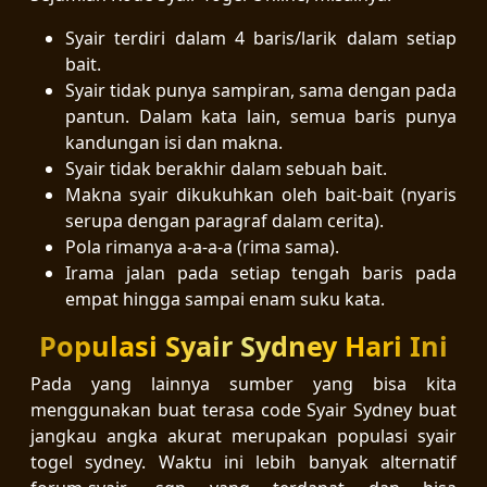
Syair terdiri dalam 4 baris/larik dalam setiap
bait.
Syair tidak punya sampiran, sama dengan pada
pantun. Dalam kata lain, semua baris punya
kandungan isi dan makna.
Syair tidak berakhir dalam sebuah bait.
Makna syair dikukuhkan oleh bait-bait (nyaris
serupa dengan paragraf dalam cerita).
Pola rimanya a-a-a-a (rima sama).
Irama jalan pada setiap tengah baris pada
empat hingga sampai enam suku kata.
Populasi Syair Sydney Hari Ini
Pada yang lainnya sumber yang bisa kita
menggunakan buat terasa code Syair Sydney buat
jangkau angka akurat merupakan populasi syair
togel sydney. Waktu ini lebih banyak alternatif