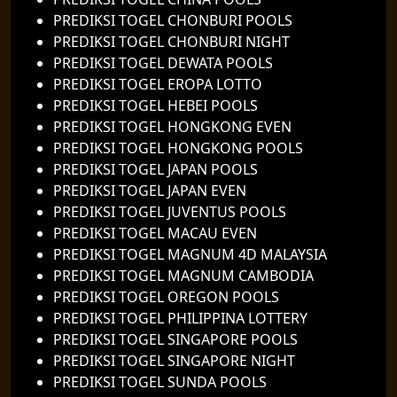
PREDIKSI TOGEL CHONBURI POOLS
PREDIKSI TOGEL CHONBURI NIGHT
PREDIKSI TOGEL DEWATA POOLS
PREDIKSI TOGEL EROPA LOTTO
PREDIKSI TOGEL HEBEI POOLS
PREDIKSI TOGEL HONGKONG EVEN
PREDIKSI TOGEL HONGKONG POOLS
PREDIKSI TOGEL JAPAN POOLS
PREDIKSI TOGEL JAPAN EVEN
PREDIKSI TOGEL JUVENTUS POOLS
PREDIKSI TOGEL MACAU EVEN
PREDIKSI TOGEL MAGNUM 4D MALAYSIA
PREDIKSI TOGEL MAGNUM CAMBODIA
PREDIKSI TOGEL OREGON POOLS
PREDIKSI TOGEL PHILIPPINA LOTTERY
PREDIKSI TOGEL SINGAPORE POOLS
PREDIKSI TOGEL SINGAPORE NIGHT
PREDIKSI TOGEL SUNDA POOLS