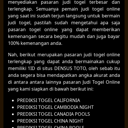
menyediakan pasaran judi togel terbesar dan
terlengkap. Semuanya pemain judi togel online
yang saat ini sudah terjun langsung untuk bermain
judi togel, pastilah sudah mengetahui apa saja
pasaran togel online yang dapat memberikan
kemenangan secara begitu mudah dan juga bayar
100% kemenangan anda.
Nah, berikut merupakan pasaran judi togel online
terlengkap yang dapat anda bermainakan cukup
memiliki 1ID di situs DENSUS TOTO, oleh sebab itu
anda segera bisa mendapatkan angka akurat anda
di antara antara lainnya pasaran Judi Togel Online
yang kami siapkan di bawah berikut ini:
PREDIKSI TOGEL CALIFORNIA
PREDIKSI TOGEL CAMBODIA NIGHT
PREDIKSI TOGEL CANADIA POOLS
PREDIKSI TOGEL CHINA NIGHT
PREDIKSI TOGEL CHINA POOLS