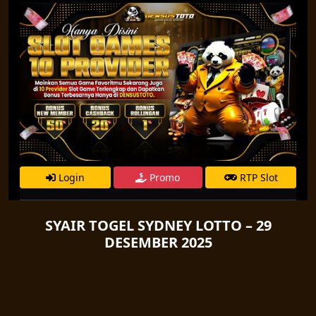
Login
Promo
RTP Slot
SYAIR TOGEL SYDNEY LOTTO – 29
DESEMBER 2025