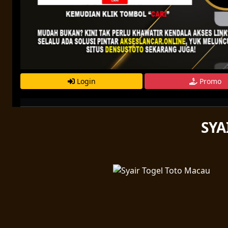
Login
Promo
SYA