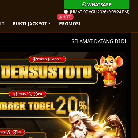
WHATSAPP
JUMAT, 07 AGU 2026 (
9:08:25 PM
)
LT
BUKTI JACKPOT
PROMOSI
SELAMAT DATANG DI
DENSUSTO