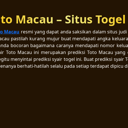
Toto Macau – Situs Tog
oto Macau
resmi yang dapat anda saksikan dalam situs judi t
u pastilah kurang mujur buat mendapati angka keluaran to
a bocoran bagaimana caranya mendapati nomor keluaran 
 Toto Macau ini merupakan prediksi Toto Macau yang dit
itu menyintai prediksi syair togel ini. Buat prediksi sya
arenanya berhati-hatilah selalu pada setiap terdapat dipicu