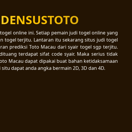
el DENSUSTOTO
ogel online ini. Setiap pemain judi togel online yang
gel terjitu. Lantaran itu sekarang situs judi togel
prediksi Toto Macau dari syair togel sgp terjitu.
uang terdapat sifat code syair. Maka serius tidak
ir Toto Macau dapat dipakai buat bahan ketidaksamaan
 di situ dapat anda angka bermain 2D, 3D dan 4D.