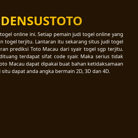
el DENSUSTOTO
ogel online ini. Setiap pemain judi togel online yang
gel terjitu. Lantaran itu sekarang situs judi togel
prediksi Toto Macau dari syair togel sgp terjitu.
uang terdapat sifat code syair. Maka serius tidak
ir Toto Macau dapat dipakai buat bahan ketidaksamaan
 di situ dapat anda angka bermain 2D, 3D dan 4D.