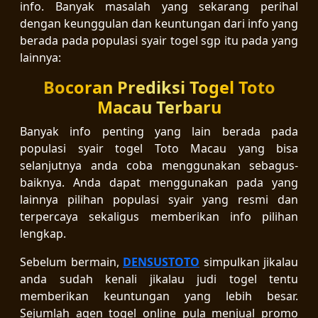
info. Banyak masalah yang sekarang perihal
dengan keunggulan dan keuntungan dari info yang
berada pada populasi syair togel sgp itu pada yang
lainnya:
Bocoran Prediksi Togel Toto
Macau Terbaru
Banyak info penting yang lain berada pada
populasi syair togel Toto Macau yang bisa
selanjutnya anda coba menggunakan sebagus-
baiknya. Anda dapat menggunakan pada yang
lainnya pilihan populasi syair yang resmi dan
terpercaya sekaligus memberikan info pilihan
lengkap.
Sebelum bermain,
DENSUSTOTO
simpulkan jikalau
anda sudah kenali jikalau judi togel tentu
memberikan keuntungan yang lebih besar.
Sejumlah agen togel online pula menjual promo