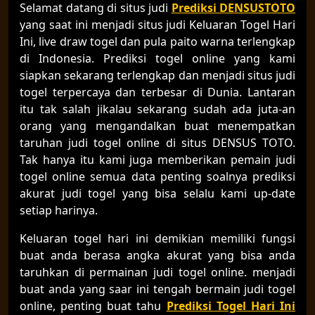
Selamat datang di situs judi
Prediksi DENSUSTOTO
yang saat ini menjadi situs judi Keluaran Togel Hari
Ini, live draw togel dan pula paito warna terlengkap
di Indonesia. Prediksi togel online yang kami
siapkan sekarang terlengkap dan menjadi situs judi
togel terpercaya dan terbesar di Dunia. Lantaran
itu tak salah jikalau sekarang sudah ada juta-an
orang yang mengandalkan buat menempatkan
taruhan judi togel online di situs DENSUS TOTO.
Tak hanya itu kami juga memberikan pemain judi
togel online semua data penting soalnya prediksi
akurat judi togel yang bisa selalu kami up-date
setiap harinya.
Keluaran togel hari ini demikian memiliki fungsi
buat anda berasa angka akurat yang bisa anda
taruhkan di permainan judi togel online. menjadi
buat anda yang saar ini tengah bermain judi togel
online, penting buat tahu
Prediksi Togel Hari Ini