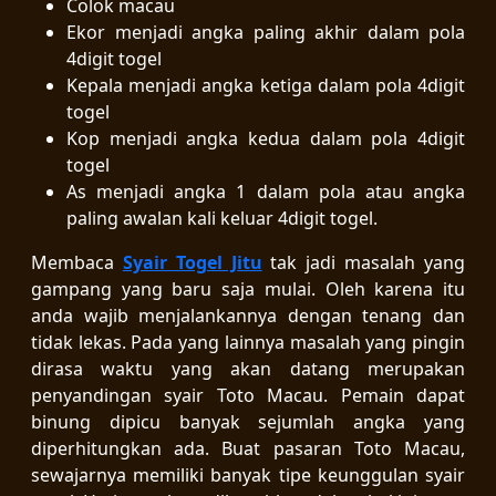
Colok macau
Ekor menjadi angka paling akhir dalam pola
4digit togel
Kepala menjadi angka ketiga dalam pola 4digit
togel
Kop menjadi angka kedua dalam pola 4digit
togel
As menjadi angka 1 dalam pola atau angka
paling awalan kali keluar 4digit togel.
Membaca
Syair Togel Jitu
tak jadi masalah yang
gampang yang baru saja mulai. Oleh karena itu
anda wajib menjalankannya dengan tenang dan
tidak lekas. Pada yang lainnya masalah yang pingin
dirasa waktu yang akan datang merupakan
penyandingan syair Toto Macau. Pemain dapat
binung dipicu banyak sejumlah angka yang
diperhitungkan ada. Buat pasaran Toto Macau,
sewajarnya memiliki banyak tipe keunggulan syair