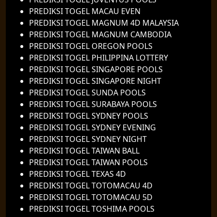
PREDIKSI TOGEL MACAU EVEN
PREDIKSI TOGEL MAGNUM 4D MALAYSIA
PREDIKSI TOGEL MAGNUM CAMBODIA
PREDIKSI TOGEL OREGON POOLS
PREDIKSI TOGEL PHILIPPINA LOTTERY
PREDIKSI TOGEL SINGAPORE POOLS
PREDIKSI TOGEL SINGAPORE NIGHT
PREDIKSI TOGEL SUNDA POOLS
PREDIKSI TOGEL SURABAYA POOLS
PREDIKSI TOGEL SYDNEY POOLS
PREDIKSI TOGEL SYDNEY EVENING
PREDIKSI TOGEL SYDNEY NIGHT
PREDIKSI TOGEL TAIWAN BALL
PREDIKSI TOGEL TAIWAN POOLS
PREDIKSI TOGEL TEXAS 4D
PREDIKSI TOGEL TOTOMACAU 4D
PREDIKSI TOGEL TOTOMACAU 5D
PREDIKSI TOGEL TOSHIMA POOLS