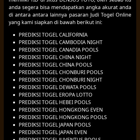
anda segera bisa mendapatkan angka akurat anda
di antara antara lainnya pasaran Judi Togel Online
yang kami siapkan di bawah berikut ini:
PREDIKSI TOGEL CALIFORNIA
PREDIKSI TOGEL CAMBODIA NIGHT
PREDIKSI TOGEL CANADIA POOLS
PREDIKSI TOGEL CHINA NIGHT
PREDIKSI TOGEL CHINA POOLS
PREDIKSI TOGEL CHONBURI POOLS
PREDIKSI TOGEL CHONBURI NIGHT
PREDIKSI TOGEL DEWATA POOLS
PREDIKSI TOGEL EROPA LOTTO
PREDIKSI TOGEL HEBEI POOLS
PREDIKSI TOGEL HONGKONG EVEN
PREDIKSI TOGEL HONGKONG POOLS
PREDIKSI TOGEL JAPAN POOLS
PREDIKSI TOGEL JAPAN EVEN
PREDIKSI TOGEL JUVENTUS POOLS