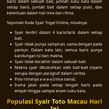
baris dalam sebuah bait, jumlah suku kata dalam
setiap baris, jumlah bait dalam setiap puisi, dan
ketentuan dalam hal rima dan ritma.
Sejumlah Kode Syair Togel Online, misalnya:
Syair terdiri dalam 4 baris/larik dalam setiap
bait.
Syair tidak punya sampiran, sama dengan pada
pantun. Dalam kata lain, semua baris punya
kandungan isi dan makna.
Syair tidak berakhir dalam sebuah bait.
Makna syair dikukuhkan oleh bait-bait (nyaris
serupa dengan paragraf dalam cerita).
Pola rimanya a-a-a-a (rima sama).
Irama jalan pada setiap tengah baris pada
empat hingga sampai enam suku kata.
Populasi Syair Toto Macau Hari
Ini