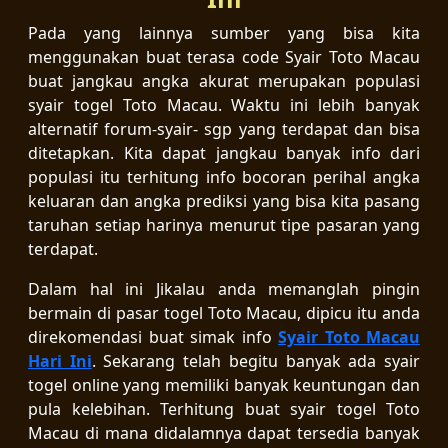
Pada yang lainnya sumber yang bisa kita
menggunakan buat terasa code Syair Toto Macau
buat jangkau angka akurat merupakan populasi
syair togel Toto Macau. Waktu ini lebih banyak
alternatif forum-syair- sgp yang terdapat dan bisa
ditetapkan. Kita dapat jangkau banyak info dari
populasi itu terhitung info bocoran perihal angka
keluaran dan angka prediksi yang bisa kita pasang
taruhan setiap harinya menurut tipe pasaran yang
terdapat.
Dalam hal ini Jikalau anda memanglah pingin
bermain di pasar togel Toto Macau, dipicu itu anda
direkomendasi buat simak info
Syair Toto Macau
Hari Ini
. Sekarang telah begitu banyak ada syair
togel online yang memiliki banyak keuntungan dan
pula kelebihan. Terhitung buat syair togel Toto
Macau di mana didalamnya dapat tersedia banyak