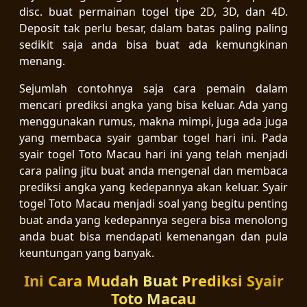
disc. buat permainan togel tipe 2D, 3D, dan 4D.
Deposit tak perlu besar, dalam batas paling paling
sedikit saja anda bisa buat ada kemungkinan
menang.
Sejumlah contohnya saja cara pemain dalam
mencari prediksi angka yang bisa keluar. Ada yang
menggunakan rumus, makna mimpi, juga ada juga
yang membaca syair gambar togel hari ini. Pada
syair togel Toto Macau hari ini yang telah menjadi
cara paling jitu buat anda mengenal dan membaca
prediksi angka yang kedepannya akan keluar. Syair
togel Toto Macau menjadi soal yang begitu penting
buat anda yang kedepannya segera bisa menolong
anda buat bisa mendapati kemenangan dan pula
keuntungan yang banyak.
Ini Cara Mudah Buat Prediksi Syair
Toto Macau