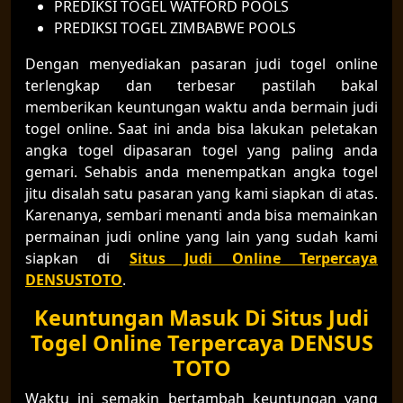
PREDIKSI TOGEL WATFORD POOLS
PREDIKSI TOGEL ZIMBABWE POOLS
Dengan menyediakan pasaran judi togel online
terlengkap dan terbesar pastilah bakal
memberikan keuntungan waktu anda bermain judi
togel online. Saat ini anda bisa lakukan peletakan
angka togel dipasaran togel yang paling anda
gemari. Sehabis anda menempatkan angka togel
jitu disalah satu pasaran yang kami siapkan di atas.
Karenanya, sembari menanti anda bisa memainkan
permainan judi online yang lain yang sudah kami
siapkan di
Situs Judi Online Terpercaya
DENSUSTOTO
.
Keuntungan Masuk Di Situs Judi
Togel Online Terpercaya DENSUS
TOTO
Waktu ini semakin bertambah keuntungan yang