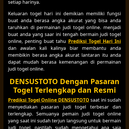
setiap harinya.
Keluaran togel hari ini demikian memiliki fungsi
buat anda berasa angka akurat yang bisa anda
taruhkan di permainan judi togel online. menjadi
buat anda yang saar ini tengah bermain judi togel
online, penting buat tahu
Prediksi Togel Hari Ini
dan awalan kali kalinya biar membantu anda
membikin berasa angka akurat lantaran itu anda
dapat mudah berasa kemenangan di permainan
judi togel online.
DENSUSTOTO Dengan Pasaran
Togel Terlengkap dan Resmi
Prediksi Togel Online DENSUSTOTO
saat ini sudah
menyediakan pasaran judi togel terbesar dan
terlengkap. Semuanya pemain judi togel online
yang saat ini sudah terjun langsung untuk bermain
judi togel, pastilah sudah mengetahui apa saja