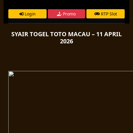
Login
Promo
RTP Slot
SYAIR TOGEL TOTO MACAU – 11 APRIL
2026