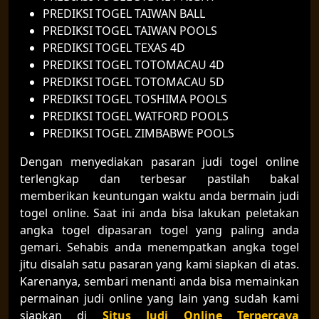
PREDIKSI TOGEL TAIWAN BALL
PREDIKSI TOGEL TAIWAN POOLS
PREDIKSI TOGEL TEXAS 4D
PREDIKSI TOGEL TOTOMACAU 4D
PREDIKSI TOGEL TOTOMACAU 5D
PREDIKSI TOGEL TOSHIMA POOLS
PREDIKSI TOGEL WATFORD POOLS
PREDIKSI TOGEL ZIMBABWE POOLS
Dengan menyediakan pasaran judi togel online
terlengkap dan terbesar pastilah bakal
memberikan keuntungan waktu anda bermain judi
togel online. Saat ini anda bisa lakukan peletakan
angka togel dipasaran togel yang paling anda
gemari. Sehabis anda menempatkan angka togel
jitu disalah satu pasaran yang kami siapkan di atas.
Karenanya, sembari menanti anda bisa memainkan
permainan judi online yang lain yang sudah kami
siapkan di
Situs Judi Online Terpercaya