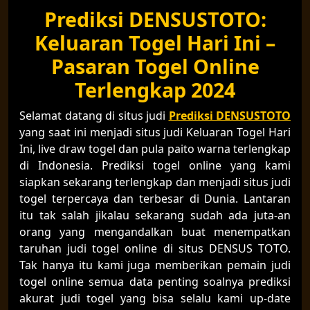
Prediksi DENSUSTOTO:
Keluaran Togel Hari Ini –
Pasaran Togel Online
Terlengkap 2024
Selamat datang di situs judi
Prediksi DENSUSTOTO
yang saat ini menjadi situs judi Keluaran Togel Hari
Ini, live draw togel dan pula paito warna terlengkap
di Indonesia. Prediksi togel online yang kami
siapkan sekarang terlengkap dan menjadi situs judi
togel terpercaya dan terbesar di Dunia. Lantaran
itu tak salah jikalau sekarang sudah ada juta-an
orang yang mengandalkan buat menempatkan
taruhan judi togel online di situs DENSUS TOTO.
Tak hanya itu kami juga memberikan pemain judi
togel online semua data penting soalnya prediksi
akurat judi togel yang bisa selalu kami up-date