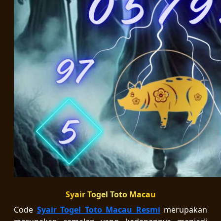
Syair Togel Toto Macau
Code
Syair Togel Toto Macau Resmi
merupakan