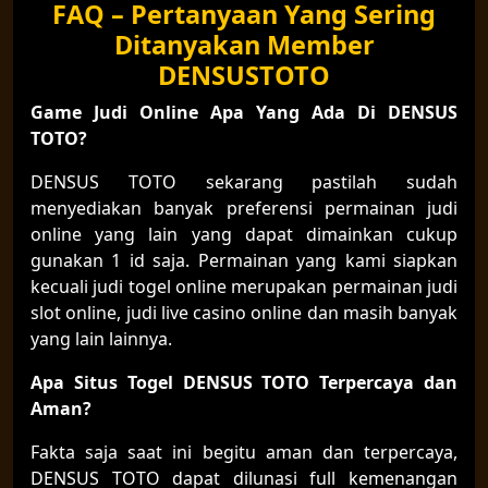
FAQ – Pertanyaan Yang Sering
Ditanyakan Member
DENSUSTOTO
Game Judi Online Apa Yang Ada Di DENSUS
TOTO?
DENSUS TOTO sekarang pastilah sudah
menyediakan banyak preferensi permainan judi
online yang lain yang dapat dimainkan cukup
gunakan 1 id saja. Permainan yang kami siapkan
kecuali judi togel online merupakan permainan judi
slot online, judi live casino online dan masih banyak
yang lain lainnya.
Apa Situs Togel DENSUS TOTO Terpercaya dan
Aman?
Fakta saja saat ini begitu aman dan terpercaya,
DENSUS TOTO dapat dilunasi full kemenangan