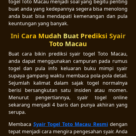
togel Toto Macau menjadi soal yang begitu penting
buat anda yang kedepannya segera bisa menolong
anda buat bisa mendapati kemenangan dan pula
keuntungan yang banyak.
Ini Cara Mudah Buat Prediksi Syair
Toto Macau
Buat cara bikin prediksi syair togel Toto Macau,
anda dapat menggunakan campuran pada rumus
togel dan pula info keluaran buku mimpi syair
supaya gampang waktu membaca pola-pola detail.
Sejumlah kalimat dalam sajak togel normalnya
berisi bersangkutan satu insiden atau momen.
Menurut pengertiannya, syair togel online
sekarang menjadi 4 baris dan punya akhiran yang
serupa.
Membaca
Syair Togel Toto Macau Resmi
dengan
tepat menjadi cara mengira pengesahan syair. Anda