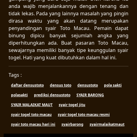
anda wajib menjalankannya dengan tenang dan
tidak lekas. Pada yang lainnya masalah yang pingin
dirasa waktu yang akan datang merupakan
penyandingan syair Toto Macau. Pemain dapat
binung dipicu banyak sejumlah angka yang
diperhitungkan ada. Buat pasaran Toto Macau,
sewajarnya memiliki banyak tipe keunggulan syair
togel. Hati yang kuat dibutuhkan dalam hal ini.
Tags :
daftar densustoto
densus toto
densustoto
pola sakti
polasakti
prediksi densustoto
SYAIR BARONG
SYAIR MALAIKAT MAUT
syair togel jitu
syair togel toto macau
syair togel toto macau resmi
syair toto macau hari ini
syairbarong
syairmalaikatmaut