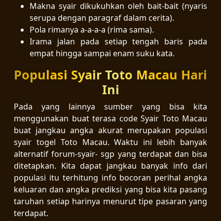
Makna syair dikukuhkan oleh bait-bait (nyaris
serupa dengan paragraf dalam cerita).
Pola rimanya a-a-a-a (rima sama).
Irama jalan pada setiap tengah baris pada
empat hingga sampai enam suku kata.
Populasi Syair Toto Macau Hari
Ini
Pada yang lainnya sumber yang bisa kita
menggunakan buat terasa code Syair Toto Macau
buat jangkau angka akurat merupakan populasi
syair togel Toto Macau. Waktu ini lebih banyak
alternatif forum-syair- sgp yang terdapat dan bisa
ditetapkan. Kita dapat jangkau banyak info dari
populasi itu terhitung info bocoran perihal angka
keluaran dan angka prediksi yang bisa kita pasang
taruhan setiap harinya menurut tipe pasaran yang
terdapat.