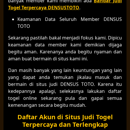
banyak member kami membikin ada
Bandar Judi
Togel Terpercaya DENSUSTOTO
.
Keamanan Data Seluruh Member DENSUS
TOTO
Sekarang pastilah bakal menjadi fokus kami. Dipicu
keamanan data member kami demikian dijaga
begitu aman. Karenanya anda begitu nyaman dan
aman buat bermain di situs kami ini.
Dan masih banyak yang lain keuntungan yang lain
yang dapat anda temukan jikalau masuk dan
bermain di situs judi DENSUS TOTO. Karena itu
kedepannya apalagi, selekasnya lakukan daftar
togel online sekarang pula dan gapai semua
kemenangan secara begitu mudah.
Daftar Akun di Situs Judi Togel
Terpercaya dan Terlengkap