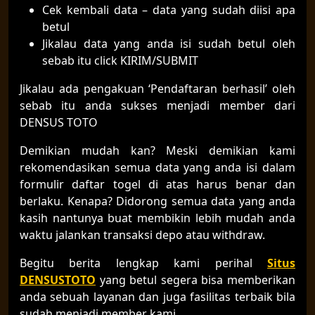
Cek kembali data – data yang sudah diisi apa
betul
Jikalau data yang anda isi sudah betul oleh
sebab itu click KIRIM/SUBMIT
Jikalau ada pengakuan ‘Pendaftaran berhasil’ oleh
sebab itu anda sukses menjadi member dari
DENSUS TOTO
Demikian mudah kan? Meski demikian kami
rekomendasikan semua data yang anda isi dalam
formulir daftar togel di atas harus benar dan
berlaku. Kenapa? Didorong semua data yang anda
kasih nantunya buat membikin lebih mudah anda
waktu jalankan transaksi depo atau withdraw.
Begitu berita lengkap kami perihal
Situs
DENSUSTOTO
yang betul segera bisa memberikan
anda sebuah layanan dan juga fasilitas terbaik bila
sudah menjadi member kami.