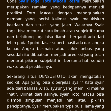
Code
Syair Togel Toto Macau Resmi
merupakan
merupakan ramalan yang kedepannya menjadi
prediksi Toto Macau dengan menggunakan
gambar yang berisi kalimat syair melukiskan
keadaan dan situasi yang jalan. Wajarnya Syair
togel bisa menurut cara ilmiah atau subjektif cuma
dan terhitung juga bisa diambil berganti ada dari
lebih pada 1point dasar seperti hasil ada dari angka
keluar. Angka bermain atau colok bebas yang
sesudah itu dibuatkan menjadi prediksi yang telah
menurut pikiran subjektif ini bersama hati sendiri
waktu buat prediksinya.
Sekarang situs DENSUSTOTO akan mengatakan
sedikit, Apa yang bisa diperjelas syair? Kata syair
ada dari bahasa Arab, syu’ur yang memiliki makna
“hati”. Dilihat dari aslinya, syair Toto Macau bisa
diambil simpulan menjadi hati atau pikiran
penciptanya. Syair merupakan type puisi lama yang