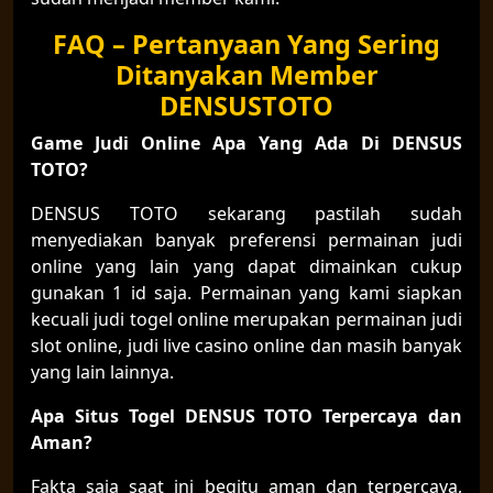
FAQ – Pertanyaan Yang Sering
Ditanyakan Member
DENSUSTOTO
Game Judi Online Apa Yang Ada Di DENSUS
TOTO?
DENSUS TOTO sekarang pastilah sudah
menyediakan banyak preferensi permainan judi
online yang lain yang dapat dimainkan cukup
gunakan 1 id saja. Permainan yang kami siapkan
kecuali judi togel online merupakan permainan judi
slot online, judi live casino online dan masih banyak
yang lain lainnya.
Apa Situs Togel DENSUS TOTO Terpercaya dan
Aman?
Fakta saja saat ini begitu aman dan terpercaya,