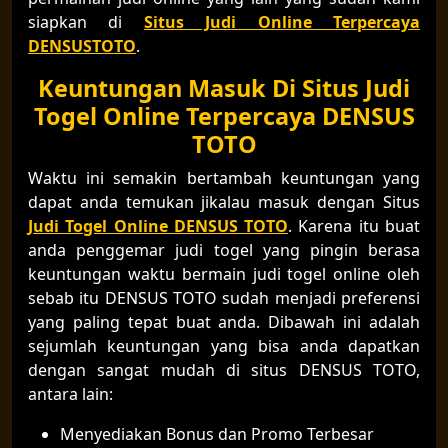
siapkan di
Situs Judi Online Terpercaya
DENSUSTOTO
.
Keuntungan Masuk Di Situs Judi
Togel Online Terpercaya DENSUS
TOTO
Waktu ini semakin bertambah keuntungan yang
dapat anda temukan jikalau masuk dengan Situs
Judi Togel Online DENSUS TOTO
. Karena itu buat
anda penggemar judi togel yang pingin berasa
keuntungan waktu bermain judi togel online oleh
sebab itu DENSUS TOTO sudah menjadi preferensi
yang paling tepat buat anda. Dibawah ini adalah
sejumlah keuntungan yang bisa anda dapatkan
dengan sangat mudah di situs DENSUS TOTO,
antara lain:
Menyediakan Bonus dan Promo Terbesar