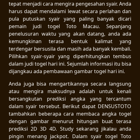
tepat menjadi cara mengira pengesahan syair. Anda
harus dapat mendalami lewat secara perlahan dan
pula putuskan syair yang paling banyak dicari
pemain judi togel Toto Macau. Sepanjang
penelusuran waktu yang akan datang, anda ada
kemungkinan terasa bentuk kalimat yang
terdengar bersusila dan masih ada banyak kembali.
Pilihkan syair-syair yang diperhitungkan tembus
dalam judi togel hari ini. Sejumlah informasi itu bisa
dijangkau ada pembawaan gambar togel hari ini.
Anda juga bisa mengartikannya secara langsung
atau mengira maksudnya adalah untuk kenali
bersangkutan prediksi angka yang tercantum
dalam syair tersebut. Berikut dapat DENSUSTOTO
tambahkan beberapa cara membaca angka togel
dengan gambar menurut hitungan buat terasa
prediksi 2D 3D 4D. Study sekarang jikalau anda
pingin menang jackpot. Dalam syair togel Toto