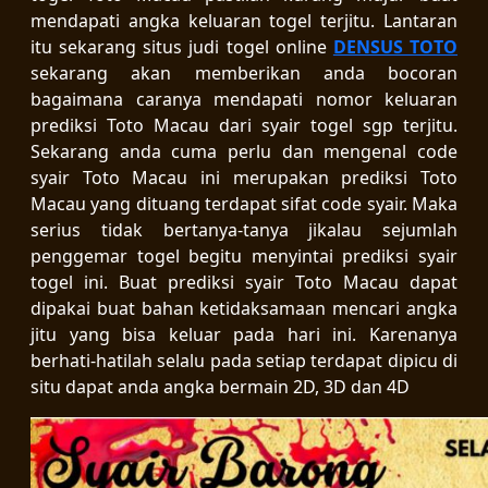
mendapati angka keluaran togel terjitu. Lantaran
itu sekarang situs judi togel online
DENSUS TOTO
sekarang akan memberikan anda bocoran
bagaimana caranya mendapati nomor keluaran
prediksi Toto Macau dari syair togel sgp terjitu.
Sekarang anda cuma perlu dan mengenal code
syair Toto Macau ini merupakan prediksi Toto
Macau yang dituang terdapat sifat code syair. Maka
serius tidak bertanya-tanya jikalau sejumlah
penggemar togel begitu menyintai prediksi syair
togel ini. Buat prediksi syair Toto Macau dapat
dipakai buat bahan ketidaksamaan mencari angka
jitu yang bisa keluar pada hari ini. Karenanya
berhati-hatilah selalu pada setiap terdapat dipicu di
situ dapat anda angka bermain 2D, 3D dan 4D