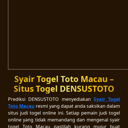
Syair Togel Toto Macau –
Situs Togel DENSUSTOTO
Prediksi DENSUSTOTO menyediakan
Syair Togel
Toto Macau
resmi yang dapat anda saksikan dalam
situs judi togel online ini. Setiap pemain judi togel
online yang tidak memandang dan mengenal syair
togel Toto Macau pastilah kurang mujur buat