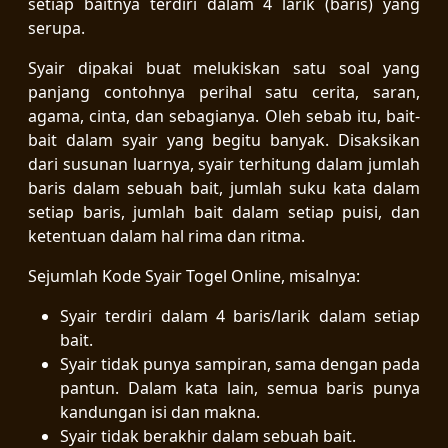
setiap baitnya terdiri dalam 4 larik (baris) yang
serupa.
Syair dipakai buat melukiskan satu soal yang
panjang contohnya perihal satu cerita, saran,
agama, cinta, dan sebagianya. Oleh sebab itu, bait-
bait dalam syair yang begitu banyak. Disaksikan
dari susunan luarnya, syair terhitung dalam jumlah
baris dalam sebuah bait, jumlah suku kata dalam
setiap baris, jumlah bait dalam setiap puisi, dan
ketentuan dalam hal rima dan ritma.
Sejumlah Kode Syair Togel Online, misalnya:
Syair terdiri dalam 4 baris/larik dalam setiap
bait.
Syair tidak punya sampiran, sama dengan pada
pantun. Dalam kata lain, semua baris punya
kandungan isi dan makna.
Syair tidak berakhir dalam sebuah bait.