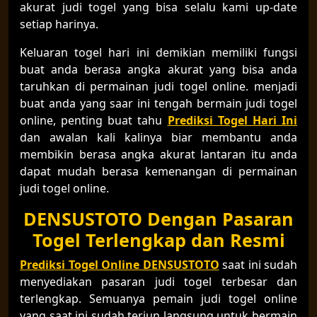
akurat judi togel yang bisa selalu kami up-date
setiap harinya.
Keluaran togel hari ini demikian memiliki fungsi
buat anda berasa angka akurat yang bisa anda
taruhkan di permainan judi togel online. menjadi
buat anda yang saar ini tengah bermain judi togel
online, penting buat tahu
Prediksi Togel Hari Ini
dan awalan kali kalinya biar membantu anda
membikin berasa angka akurat lantaran itu anda
dapat mudah berasa kemenangan di permainan
judi togel online.
DENSUSTOTO Dengan Pasaran
Togel Terlengkap dan Resmi
Prediksi Togel Online DENSUSTOTO
saat ini sudah
menyediakan pasaran judi togel terbesar dan
terlengkap. Semuanya pemain judi togel online
yang saat ini sudah terjun langsung untuk bermain