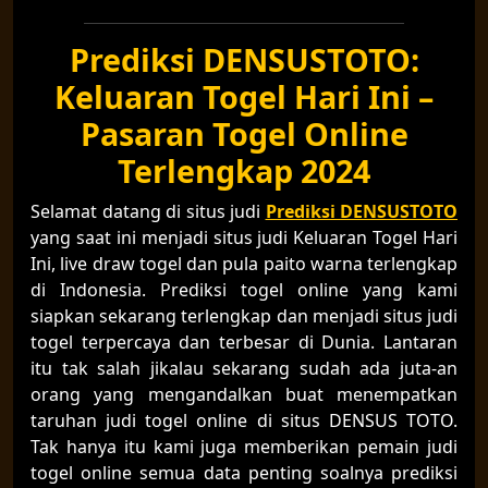
Prediksi DENSUSTOTO:
Keluaran Togel Hari Ini –
Pasaran Togel Online
Terlengkap 2024
Selamat datang di situs judi
Prediksi DENSUSTOTO
yang saat ini menjadi situs judi Keluaran Togel Hari
Ini, live draw togel dan pula paito warna terlengkap
di Indonesia. Prediksi togel online yang kami
siapkan sekarang terlengkap dan menjadi situs judi
togel terpercaya dan terbesar di Dunia. Lantaran
itu tak salah jikalau sekarang sudah ada juta-an
orang yang mengandalkan buat menempatkan
taruhan judi togel online di situs DENSUS TOTO.
Tak hanya itu kami juga memberikan pemain judi
togel online semua data penting soalnya prediksi