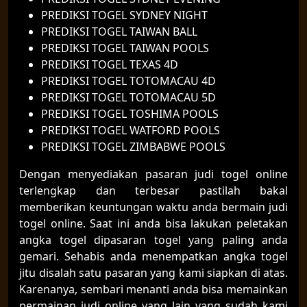
PREDIKSI TOGEL SYDNEY NIGHT
PREDIKSI TOGEL TAIWAN BALL
PREDIKSI TOGEL TAIWAN POOLS
PREDIKSI TOGEL TEXAS 4D
PREDIKSI TOGEL TOTOMACAU 4D
PREDIKSI TOGEL TOTOMACAU 5D
PREDIKSI TOGEL TOSHIMA POOLS
PREDIKSI TOGEL WATFORD POOLS
PREDIKSI TOGEL ZIMBABWE POOLS
Dengan menyediakan pasaran judi togel online
terlengkap dan terbesar pastilah bakal
memberikan keuntungan waktu anda bermain judi
togel online. Saat ini anda bisa lakukan peletakan
angka togel dipasaran togel yang paling anda
gemari. Sehabis anda menempatkan angka togel
jitu disalah satu pasaran yang kami siapkan di atas.
Karenanya, sembari menanti anda bisa memainkan
permainan judi online yang lain yang sudah kami