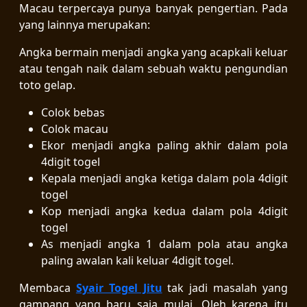
Macau terpercaya punya banyak pengertian. Pada
yang lainnya merupakan:
Angka bermain menjadi angka yang acapkali keluar
atau tengah naik dalam sebuah waktu pengundian
toto gelap.
Colok bebas
Colok macau
Ekor menjadi angka paling akhir dalam pola
4digit togel
Kepala menjadi angka ketiga dalam pola 4digit
togel
Kop menjadi angka kedua dalam pola 4digit
togel
As menjadi angka 1 dalam pola atau angka
paling awalan kali keluar 4digit togel.
Membaca
Syair Togel Jitu
tak jadi masalah yang
gampang yang baru saja mulai. Oleh karena itu