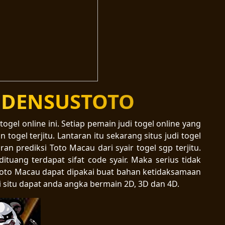
el DENSUSTOTO
ogel online ini. Setiap pemain judi togel online yang
gel terjitu. Lantaran itu sekarang situs judi togel
prediksi Toto Macau dari syair togel sgp terjitu.
uang terdapat sifat code syair. Maka serius tidak
ir Toto Macau dapat dipakai buat bahan ketidaksamaan
 di situ dapat anda angka bermain 2D, 3D dan 4D.