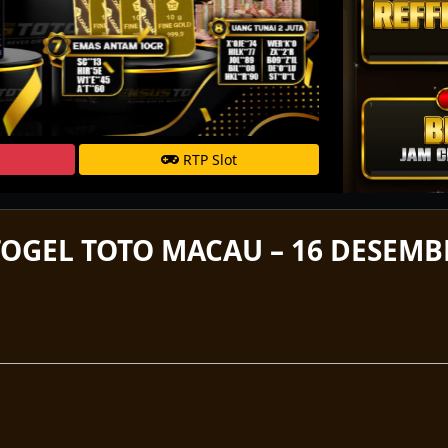
RTP Slot
TOGEL TOTO MACAU – 16 DESEMB