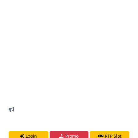
Slot Gacor
Bbfs Generator
Paito Warna
Konv. Toto SGP
Buku Mimpi
Bukti Jackpot
Keluhan
Panduan
DENSUSTOTO
AGEN TOGEL, SLOT ONLINE TERBAIK DAN T
Login
Promo
RTP Slot