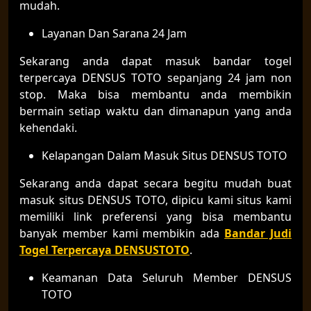
mudah.
Layanan Dan Sarana 24 Jam
Sekarang anda dapat masuk bandar togel
terpercaya DENSUS TOTO sepanjang 24 jam non
stop. Maka bisa membantu anda membikin
bermain setiap waktu dan dimanapun yang anda
kehendaki.
Kelapangan Dalam Masuk Situs DENSUS TOTO
Sekarang anda dapat secara begitu mudah buat
masuk situs DENSUS TOTO, dipicu kami situs kami
memiliki link preferensi yang bisa membantu
banyak member kami membikin ada
Bandar Judi
Togel Terpercaya DENSUSTOTO
.
Keamanan Data Seluruh Member DENSUS
TOTO