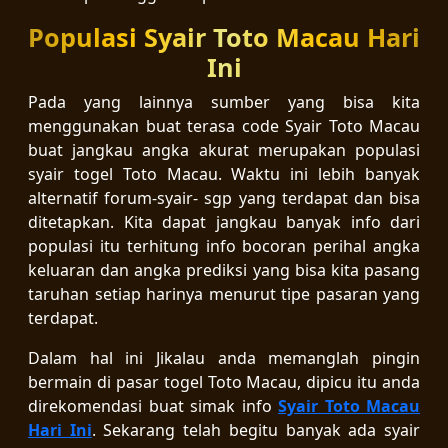
Populasi Syair Toto Macau Hari
Ini
Pada yang lainnya sumber yang bisa kita
menggunakan buat terasa code Syair Toto Macau
buat jangkau angka akurat merupakan populasi
syair togel Toto Macau. Waktu ini lebih banyak
alternatif forum-syair- sgp yang terdapat dan bisa
ditetapkan. Kita dapat jangkau banyak info dari
populasi itu terhitung info bocoran perihal angka
keluaran dan angka prediksi yang bisa kita pasang
taruhan setiap harinya menurut tipe pasaran yang
terdapat.
Dalam hal ini Jikalau anda memanglah pingin
bermain di pasar togel Toto Macau, dipicu itu anda
direkomendasi buat simak info
Syair Toto Macau
Hari Ini
. Sekarang telah begitu banyak ada syair