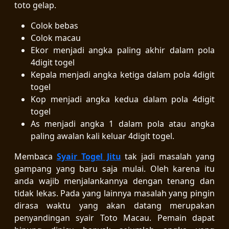
toto gelap.
Colok bebas
Colok macau
Ekor menjadi angka paling akhir dalam pola
4digit togel
Kepala menjadi angka ketiga dalam pola 4digit
togel
Kop menjadi angka kedua dalam pola 4digit
togel
As menjadi angka 1 dalam pola atau angka
paling awalan kali keluar 4digit togel.
Membaca
Syair Togel Jitu
tak jadi masalah yang
gampang yang baru saja mulai. Oleh karena itu
anda wajib menjalankannya dengan tenang dan
tidak lekas. Pada yang lainnya masalah yang pingin
dirasa waktu yang akan datang merupakan
penyandingan syair Toto Macau. Pemain dapat