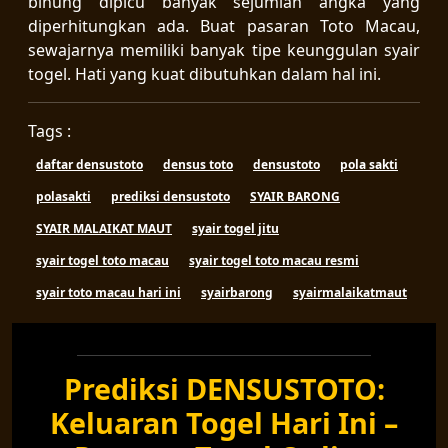
binung dipicu banyak sejumlah angka yang
diperhitungkan ada. Buat pasaran Toto Macau,
sewajarnya memiliki banyak tipe keunggulan syair
togel. Hati yang kuat dibutuhkan dalam hal ini.
Tags :
daftar densustoto
densus toto
densustoto
pola sakti
polasakti
prediksi densustoto
SYAIR BARONG
SYAIR MALAIKAT MAUT
syair togel jitu
syair togel toto macau
syair togel toto macau resmi
syair toto macau hari ini
syairbarong
syairmalaikatmaut
Prediksi DENSUSTOTO:
Keluaran Togel Hari Ini –