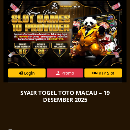
Login
Promo
RTP Slot
SYAIR TOGEL TOTO MACAU – 19
DESEMBER 2025