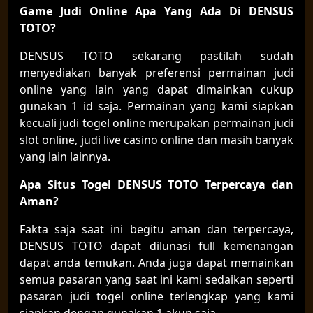
Game Judi Online Apa Yang Ada Di DENSUS
TOTO?
DENSUS TOTO sekarang pastilah sudah
menyediakan banyak preferensi permainan judi
online yang lain yang dapat dimainkan cukup
gunakan 1 id saja. Permainan yang kami siapkan
kecuali judi togel online merupakan permainan judi
slot online, judi live casino online dan masih banyak
yang lain lainnya.
Apa Situs Togel DENSUS TOTO Terpercaya dan
Aman?
Fakta saja saat ini begitu aman dan terpercaya,
DENSUS TOTO dapat dilunasi full kemenangan
dapat anda temukan. Anda juga dapat memainkan
semua pasaran yang saat ini kami sedaikan seperti
pasaran judi togel online terlengkap yang kami
siapkan dengan gunakan 1 akun saja.