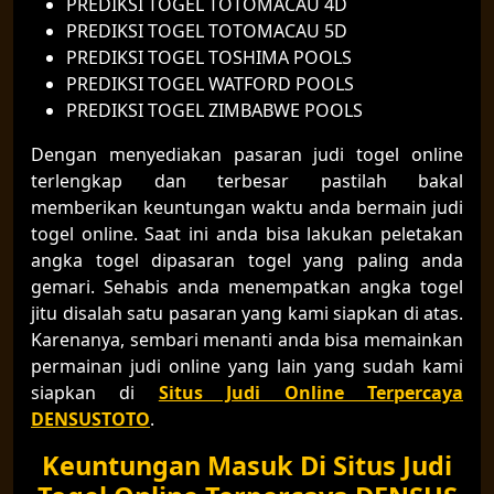
PREDIKSI TOGEL TOTOMACAU 4D
PREDIKSI TOGEL TOTOMACAU 5D
PREDIKSI TOGEL TOSHIMA POOLS
PREDIKSI TOGEL WATFORD POOLS
PREDIKSI TOGEL ZIMBABWE POOLS
Dengan menyediakan pasaran judi togel online
terlengkap dan terbesar pastilah bakal
memberikan keuntungan waktu anda bermain judi
togel online. Saat ini anda bisa lakukan peletakan
angka togel dipasaran togel yang paling anda
gemari. Sehabis anda menempatkan angka togel
jitu disalah satu pasaran yang kami siapkan di atas.
Karenanya, sembari menanti anda bisa memainkan
permainan judi online yang lain yang sudah kami
siapkan di
Situs Judi Online Terpercaya
DENSUSTOTO
.
Keuntungan Masuk Di Situs Judi