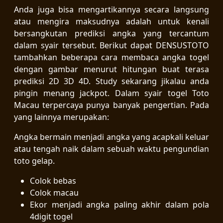
Anda juga bisa mengartikannya secara langsung
atau mengira maksudnya adalah untuk kenali
bersangkutan prediksi angka yang tercantum
dalam syair tersebut. Berikut dapat DENSUSTOTO
tambahkan beberapa cara membaca angka togel
dengan gambar menurut hitungan buat terasa
prediksi 2D 3D 4D. Study sekarang jikalau anda
pingin menang jackpot. Dalam syair togel Toto
Macau terpercaya punya banyak pengertian. Pada
yang lainnya merupakan:
Angka bermain menjadi angka yang acapkali keluar
atau tengah naik dalam sebuah waktu pengundian
toto gelap.
Colok bebas
Colok macau
Ekor menjadi angka paling akhir dalam pola
4digit togel