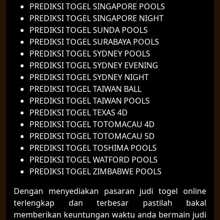
PREDIKSI TOGEL SINGAPORE POOLS
PREDIKSI TOGEL SINGAPORE NIGHT
PREDIKSI TOGEL SUNDA POOLS
PREDIKSI TOGEL SURABAYA POOLS
PREDIKSI TOGEL SYDNEY POOLS
PREDIKSI TOGEL SYDNEY EVENING
PREDIKSI TOGEL SYDNEY NIGHT
PREDIKSI TOGEL TAIWAN BALL
PREDIKSI TOGEL TAIWAN POOLS
PREDIKSI TOGEL TEXAS 4D
PREDIKSI TOGEL TOTOMACAU 4D
PREDIKSI TOGEL TOTOMACAU 5D
PREDIKSI TOGEL TOSHIMA POOLS
PREDIKSI TOGEL WATFORD POOLS
PREDIKSI TOGEL ZIMBABWE POOLS
Dengan menyediakan pasaran judi togel online
terlengkap dan terbesar pastilah bakal
memberikan keuntungan waktu anda bermain judi