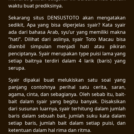
waktu buat prediksinya.
Sekarang situs DENSUSTOTO akan mengatakan
sedikit, Apa yang bisa diperjelas syair? Kata syair
ada dari bahasa Arab, syu’ur yang memiliki makna
“hati”. Dilihat dari aslinya, syair Toto Macau bisa
diambil simpulan menjadi hati atau pikiran
penciptanya. Syair merupakan type puisi lama yang
setiap baitnya terdiri dalam 4 larik (baris) yang
serupa.
Syair dipakai buat melukiskan satu soal yang
panjang contohnya perihal satu cerita, saran,
agama, cinta, dan sebagianya. Oleh sebab itu, bait-
bait dalam syair yang begitu banyak. Disaksikan
dari susunan luarnya, syair terhitung dalam jumlah
baris dalam sebuah bait, jumlah suku kata dalam
setiap baris, jumlah bait dalam setiap puisi, dan
ketentuan dalam hal rima dan ritma.