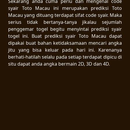
Sekarang anda cuma perlu dan mengenal code
syair Toto Macau ini merupakan prediksi Toto
Macau yang dituang terdapat sifat code syair. Maka
serius tidak bertanya-tanya jikalau sejumlah
penggemar togel begitu menyintai prediksi syair
togel ini. Buat prediksi syair Toto Macau dapat
dipakai buat bahan ketidaksamaan mencari angka
jitu yang bisa keluar pada hari ini. Karenanya
berhati-hatilah selalu pada setiap terdapat dipicu di
situ dapat anda angka bermain 2D, 3D dan 4D.