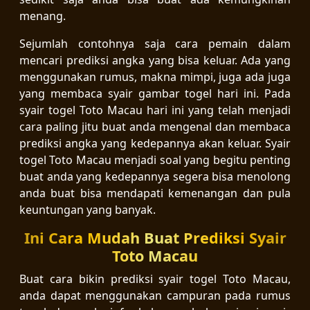
menang.
Sejumlah contohnya saja cara pemain dalam
mencari prediksi angka yang bisa keluar. Ada yang
menggunakan rumus, makna mimpi, juga ada juga
yang membaca syair gambar togel hari ini. Pada
syair togel Toto Macau hari ini yang telah menjadi
cara paling jitu buat anda mengenal dan membaca
prediksi angka yang kedepannya akan keluar. Syair
togel Toto Macau menjadi soal yang begitu penting
buat anda yang kedepannya segera bisa menolong
anda buat bisa mendapati kemenangan dan pula
keuntungan yang banyak.
Ini Cara Mudah Buat Prediksi Syair
Toto Macau
Buat cara bikin prediksi syair togel Toto Macau,
anda dapat menggunakan campuran pada rumus