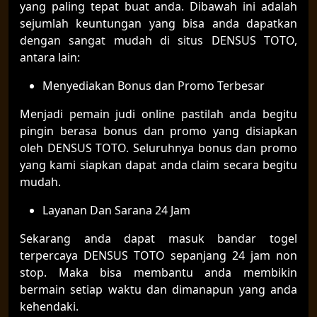
yang paling tepat buat anda. Dibawah ini adalah
sejumlah keuntungan yang bisa anda dapatkan
dengan sangat mudah di situs DENSUS TOTO,
antara lain:
Menyediakan Bonus dan Promo Terbesar
Menjadi pemain judi online pastilah anda begitu
pingin berasa bonus dan promo yang disiapkan
oleh DENSUS TOTO. Seluruhnya bonus dan promo
yang kami siapkan dapat anda claim secara begitu
mudah.
Layanan Dan Sarana 24 Jam
Sekarang anda dapat masuk bandar togel
terpercaya DENSUS TOTO sepanjang 24 jam non
stop. Maka bisa membantu anda membikin
bermain setiap waktu dan dimanapun yang anda
kehendaki.