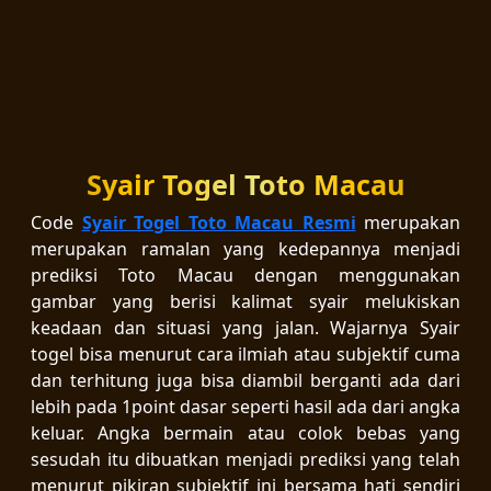
Syair Togel Toto Macau
Code
Syair Togel Toto Macau Resmi
merupakan
merupakan ramalan yang kedepannya menjadi
prediksi Toto Macau dengan menggunakan
gambar yang berisi kalimat syair melukiskan
keadaan dan situasi yang jalan. Wajarnya Syair
togel bisa menurut cara ilmiah atau subjektif cuma
dan terhitung juga bisa diambil berganti ada dari
lebih pada 1point dasar seperti hasil ada dari angka
keluar. Angka bermain atau colok bebas yang
sesudah itu dibuatkan menjadi prediksi yang telah
menurut pikiran subjektif ini bersama hati sendiri