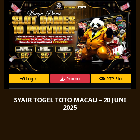
Login
Promo
RTP Slot
SYAIR TOGEL TOTO MACAU – 20 JUNI
2025