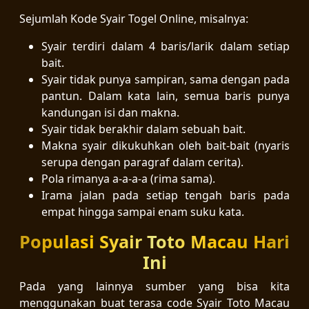
Sejumlah Kode Syair Togel Online, misalnya:
Syair terdiri dalam 4 baris/larik dalam setiap
bait.
Syair tidak punya sampiran, sama dengan pada
pantun. Dalam kata lain, semua baris punya
kandungan isi dan makna.
Syair tidak berakhir dalam sebuah bait.
Makna syair dikukuhkan oleh bait-bait (nyaris
serupa dengan paragraf dalam cerita).
Pola rimanya a-a-a-a (rima sama).
Irama jalan pada setiap tengah baris pada
empat hingga sampai enam suku kata.
Populasi Syair Toto Macau Hari
Ini
Pada yang lainnya sumber yang bisa kita
menggunakan buat terasa code Syair Toto Macau