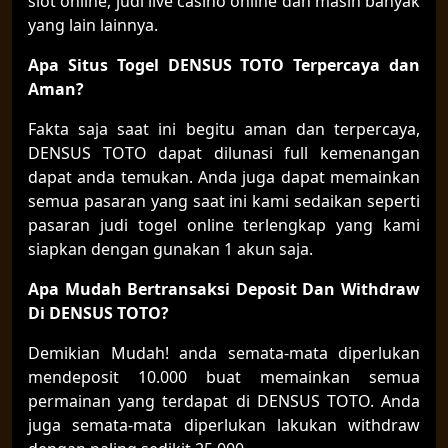
slot online, judi live casino online dan masih banyak
yang lain lainnya.
Apa Situs Togel DENSUS TOTO Terpercaya dan
Aman?
Fakta saja saat ini begitu aman dan terpercaya,
DENSUS TOTO dapat dilunasi full kemenangan
dapat anda temukan. Anda juga dapat memainkan
semua pasaran yang saat ini kami sedaikan seperti
pasaran judi togel online terlengkap yang kami
siapkan dengan gunakan 1 akun saja.
Apa Mudah
Bert
ransaksi Deposit Dan Withdraw
Di DENSUS TOTO?
Demikian Mudah! anda semata-mata diperlukan
mendeposit 10.000 buat memainkan semua
permainan yang terdapat di DENSUS TOTO. Anda
juga semata-mata diperlukan lakukan withdraw