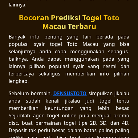
lainnya:
Bocoran Prediksi Togel Toto
Macau Terbaru
Banyak info penting yang lain berada pada
populasi syair togel Toto Macau yang bisa
selanjutnya anda coba menggunakan sebagus-
baiknya. Anda dapat menggunakan pada yang
lainnya pilihan populasi syair yang resmi dan
terpercaya sekaligus memberikan info pilihan
lengkap.
Sebelum bermain,
DENSUSTOTO
simpulkan jikalau
anda sudah kenali jikalau judi togel tentu
memberikan keuntungan yang lebih besar.
Sejumlah agen togel online pula menjual promo
disc. buat permainan togel tipe 2D, 3D, dan 4D.
Deposit tak perlu besar, dalam batas paling paling
sedikit saja anda bisa buat ada kemungkinan