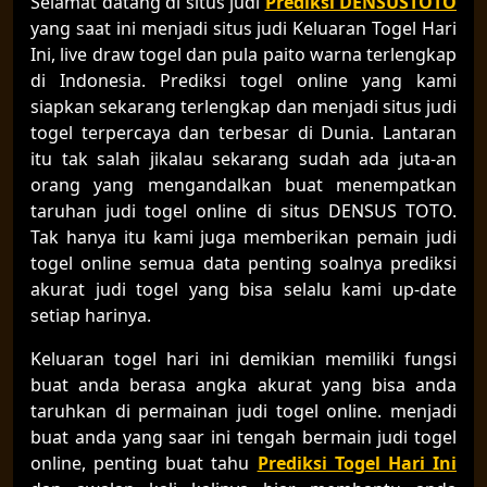
Selamat datang di situs judi
Prediksi DENSUSTOTO
yang saat ini menjadi situs judi Keluaran Togel Hari
Ini, live draw togel dan pula paito warna terlengkap
di Indonesia. Prediksi togel online yang kami
siapkan sekarang terlengkap dan menjadi situs judi
togel terpercaya dan terbesar di Dunia. Lantaran
itu tak salah jikalau sekarang sudah ada juta-an
orang yang mengandalkan buat menempatkan
taruhan judi togel online di situs DENSUS TOTO.
Tak hanya itu kami juga memberikan pemain judi
togel online semua data penting soalnya prediksi
akurat judi togel yang bisa selalu kami up-date
setiap harinya.
Keluaran togel hari ini demikian memiliki fungsi
buat anda berasa angka akurat yang bisa anda
taruhkan di permainan judi togel online. menjadi
buat anda yang saar ini tengah bermain judi togel
online, penting buat tahu
Prediksi Togel Hari Ini