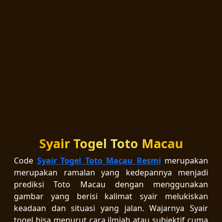
Syair Togel Toto Macau
Code
Syair Togel Toto Macau Resmi
merupakan
merupakan ramalan yang kedepannya menjadi
prediksi Toto Macau dengan menggunakan
gambar yang berisi kalimat syair melukiskan
keadaan dan situasi yang jalan. Wajarnya Syair
togel bisa menurut cara ilmiah atau subjektif cuma