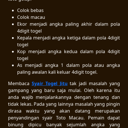
Colok bebas
Colok macau
Ekor menjadi angka paling akhir dalam pola
4digit togel
Kepala menjadi angka ketiga dalam pola 4digit
togel
Kop menjadi angka kedua dalam pola 4digit
togel
As menjadi angka 1 dalam pola atau angka
paling awalan kali keluar 4digit togel.
Membaca
Syair Togel Jitu
tak jadi masalah yang
gampang yang baru saja mulai. Oleh karena itu
anda wajib menjalankannya dengan tenang dan
tidak lekas. Pada yang lainnya masalah yang pingin
dirasa waktu yang akan datang merupakan
penyandingan syair Toto Macau. Pemain dapat
binung dipicu banyak sejumlah angka yang