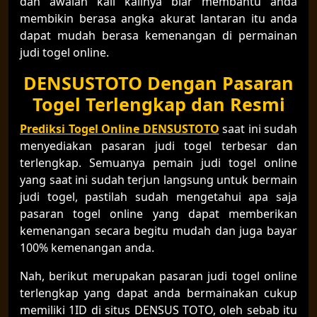
dan awalan kali kalinya biar membantu anda
membikin berasa angka akurat lantaran itu anda
dapat mudah berasa kemenangan di permainan
judi togel online.
DENSUSTOTO Dengan Pasaran
Togel Terlengkap dan Resmi
Prediksi Togel Online DENSUSTOTO
saat ini sudah
menyediakan pasaran judi togel terbesar dan
terlengkap. Semuanya pemain judi togel online
yang saat ini sudah terjun langsung untuk bermain
judi togel, pastilah sudah mengetahui apa saja
pasaran togel online yang dapat memberikan
kemenangan secara begitu mudah dan juga bayar
100% kemenangan anda.
Nah, berikut merupakan pasaran judi togel online
terlengkap yang dapat anda bermainakan cukup
memiliki 1ID di situs DENSUS TOTO, oleh sebab itu