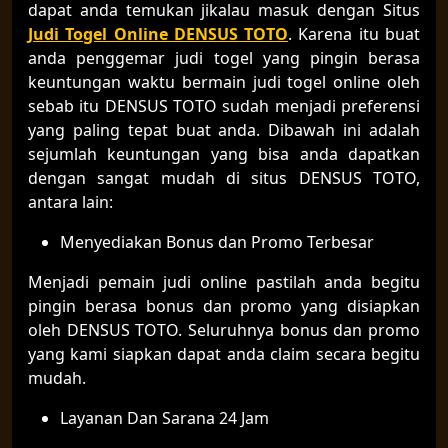
dapat anda temukan jikalau masuk dengan Situs
Judi Togel Online DENSUS TOTO
. Karena itu buat
anda penggemar judi togel yang pingin berasa
keuntungan waktu bermain judi togel online oleh
sebab itu DENSUS TOTO sudah menjadi preferensi
yang paling tepat buat anda. Dibawah ini adalah
sejumlah keuntungan yang bisa anda dapatkan
dengan sangat mudah di situs DENSUS TOTO,
antara lain:
Menyediakan Bonus dan Promo Terbesar
Menjadi pemain judi online pastilah anda begitu
pingin berasa bonus dan promo yang disiapkan
oleh DENSUS TOTO. Seluruhnya bonus dan promo
yang kami siapkan dapat anda claim secara begitu
mudah.
Layanan Dan Sarana 24 Jam