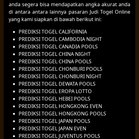
anda segera bisa mendapatkan angka akurat anda
di antara antara lainnya pasaran Judi Togel Online
yang kami siapkan di bawah berikut ini:
PREDIKSI TOGEL CALIFORNIA
PREDIKSI TOGEL CAMBODIA NIGHT
PREDIKSI TOGEL CANADIA POOLS
PREDIKSI TOGEL CHINA NIGHT
PREDIKSI TOGEL CHINA POOLS
PREDIKSI TOGEL CHONBURI POOLS
PREDIKSI TOGEL CHONBURI NIGHT
PREDIKSI TOGEL DEWATA POOLS
PREDIKSI TOGEL EROPA LOTTO
PREDIKSI TOGEL HEBEI POOLS
PREDIKSI TOGEL HONGKONG EVEN
PREDIKSI TOGEL HONGKONG POOLS
PREDIKSI TOGEL JAPAN POOLS
PREDIKSI TOGEL JAPAN EVEN
PREDIKSI TOGEL JUVENTUS POOLS