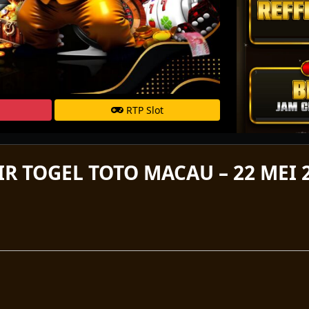
RTP Slot
IR TOGEL TOTO MACAU – 22 MEI 