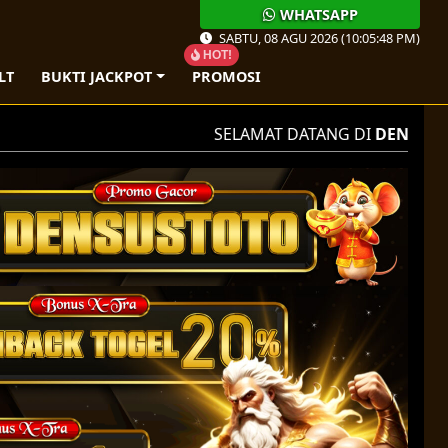
WHATSAPP
SABTU, 08 AGU 2026 (
10:05:50 PM
)
LT
BUKTI JACKPOT
PROMOSI
SELAMAT DATANG DI
DENSUSTOTO
AGE