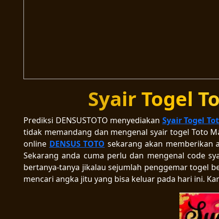
Syair Togel 
Prediksi DENSUSTOTO menyediakan
Syair Togel T
tidak memandang dan mengenal syair togel Toto Maca
online
DENSUS TOTO
sekarang akan memberikan and
Sekarang anda cuma perlu dan mengenal code syair
bertanya-tanya jikalau sejumlah penggemar togel beg
mencari angka jitu yang bisa keluar pada hari ini. K