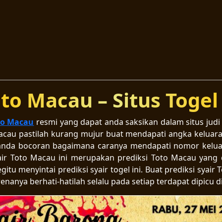
Toto Macau – Situs Tog
oto Macau
resmi yang dapat anda saksikan dalam situs judi t
u pastilah kurang mujur buat mendapati angka keluaran to
a bocoran bagaimana caranya mendapati nomor keluaran 
 Toto Macau ini merupakan prediksi Toto Macau yang dit
itu menyintai prediksi syair togel ini. Buat prediksi sya
arenanya berhati-hatilah selalu pada setiap terdapat dipicu