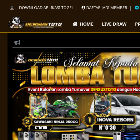
DOWNLOAD APLIKASI TOGEL
DAFTAR JADI MEMBER
HOME
LIVE DRAW
P