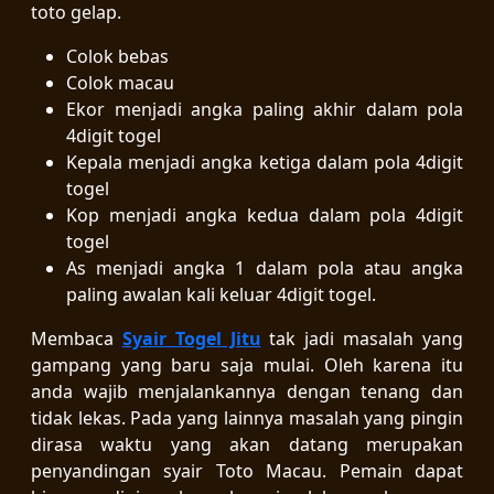
toto gelap.
Colok bebas
Colok macau
Ekor menjadi angka paling akhir dalam pola
4digit togel
Kepala menjadi angka ketiga dalam pola 4digit
togel
Kop menjadi angka kedua dalam pola 4digit
togel
As menjadi angka 1 dalam pola atau angka
paling awalan kali keluar 4digit togel.
Membaca
Syair Togel Jitu
tak jadi masalah yang
gampang yang baru saja mulai. Oleh karena itu
anda wajib menjalankannya dengan tenang dan
tidak lekas. Pada yang lainnya masalah yang pingin
dirasa waktu yang akan datang merupakan
penyandingan syair Toto Macau. Pemain dapat