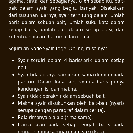
agama, cinta, dan sebagianya. Oleh sebab itu, bait-
bait dalam syair yang begitu banyak. Disaksikan
dari susunan luarnya, syair terhitung dalam jumlah
baris dalam sebuah bait, jumlah suku kata dalam
setiap baris, jumlah bait dalam setiap puisi, dan
ketentuan dalam hal rima dan ritma.
Sejumlah Kode Syair Togel Online, misalnya:
Syair terdiri dalam 4 baris/larik dalam setiap
bait.
Syair tidak punya sampiran, sama dengan pada
pantun. Dalam kata lain, semua baris punya
kandungan isi dan makna.
Syair tidak berakhir dalam sebuah bait.
Makna syair dikukuhkan oleh bait-bait (nyaris
serupa dengan paragraf dalam cerita).
Pola rimanya a-a-a-a (rima sama).
Irama jalan pada setiap tengah baris pada
empat hingga sampai enam suku kata.