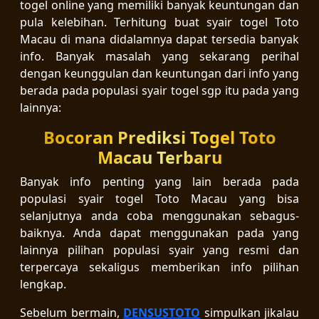
togel online yang memiliki banyak keuntungan dan
pula kelebihan. Terhitung buat syair togel Toto
Macau di mana didalamnya dapat tersedia banyak
info. Banyak masalah yang sekarang perihal
dengan keunggulan dan keuntungan dari info yang
berada pada populasi syair togel sgp itu pada yang
lainnya:
Bocoran Prediksi Togel Toto
Macau Terbaru
Banyak info penting yang lain berada pada
populasi syair togel Toto Macau yang bisa
selanjutnya anda coba menggunakan sebagus-
baiknya. Anda dapat menggunakan pada yang
lainnya pilihan populasi syair yang resmi dan
terpercaya sekaligus memberikan info pilihan
lengkap.
Sebelum bermain,
DENSUSTOTO
simpulkan jikalau