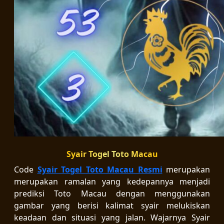
Syair Togel Toto Macau
Code
Syair Togel Toto Macau Resmi
merupakan
merupakan ramalan yang kedepannya menjadi
prediksi Toto Macau dengan menggunakan
gambar yang berisi kalimat syair melukiskan
keadaan dan situasi yang jalan. Wajarnya Syair