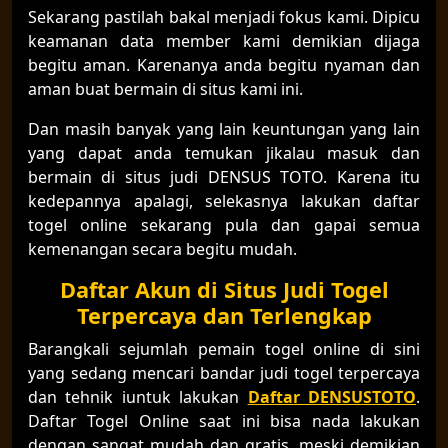
Sekarang pastilah bakal menjadi fokus kami. Dipicu
keamanan data member kami demikian dijaga
begitu aman. Karenanya anda begitu nyaman dan
aman buat bermain di situs kami ini.
Dan masih banyak yang lain keuntungan yang lain
yang dapat anda temukan jikalau masuk dan
bermain di situs judi DENSUS TOTO. Karena itu
kedepannya apalagi, selekasnya lakukan daftar
togel online sekarang pula dan gapai semua
kemenangan secara begitu mudah.
Daftar Akun di Situs Judi Togel
Terpercaya dan Terlengkap
Barangkali sejumlah pemain togel online di sini
yang sedang mencari bandar judi togel terpercaya
dan tehnik iuntuk lakukan
Daftar DENSUSTOTO
.
Daftar Togel Online saat ini bisa nada lakukan
dengan sangat mudah dan gratis, meski demikian