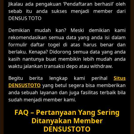
Jikalau ada pengakuan ‘Pendaftaran berhasil’ oleh
sebab itu anda sukses menjadi member dari
DENSUS TOTO
Demikian mudah kan? Meski demikian kami
rekomendasikan semua data yang anda isi dalam
formulir daftar togel di atas harus benar dan
berlaku. Kenapa? Didorong semua data yang anda
kasih nantunya buat membikin lebih mudah anda
waktu jalankan transaksi depo atau withdraw.
Begitu berita lengkap kami perihal
Situs
DENSUSTOTO
yang betul segera bisa memberikan
anda sebuah layanan dan juga fasilitas terbaik bila
sudah menjadi member kami.
FAQ – Pertanyaan Yang Sering
Ditanyakan Member
DENSUSTOTO