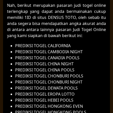
Nah, berikut merupakan pasaran judi togel online
terlengkap yang dapat anda bermainakan cukup
memiliki 1ID di situs DENSUS TOTO, oleh sebab itu
anda segera bisa mendapatkan angka akurat anda
di antara antara lainnya pasaran Judi Togel Online
yang kami siapkan di bawah berikut ini:
PREDIKSI TOGEL CALIFORNIA
PREDIKSI TOGEL CAMBODIA NIGHT
PREDIKSI TOGEL CANADIA POOLS
PREDIKSI TOGEL CHINA NIGHT
PREDIKSI TOGEL CHINA POOLS
PREDIKSI TOGEL CHONBURI POOLS
PREDIKSI TOGEL CHONBURI NIGHT
PREDIKSI TOGEL DEWATA POOLS
PREDIKSI TOGEL EROPA LOTTO
PREDIKSI TOGEL HEBEI POOLS
PREDIKSI TOGEL HONGKONG EVEN
PREDIKSI TOGEL HONGKONG POOLS