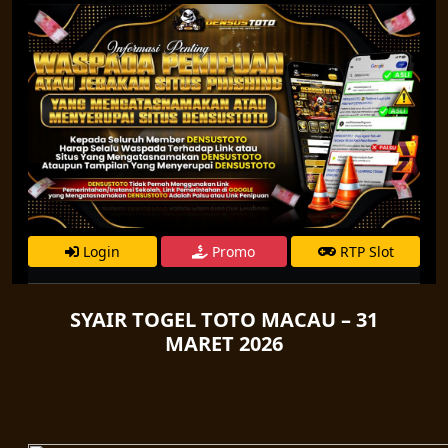
Login
Promo
RTP Slot
SYAIR TOGEL TOTO MACAU – 31
MARET 2026