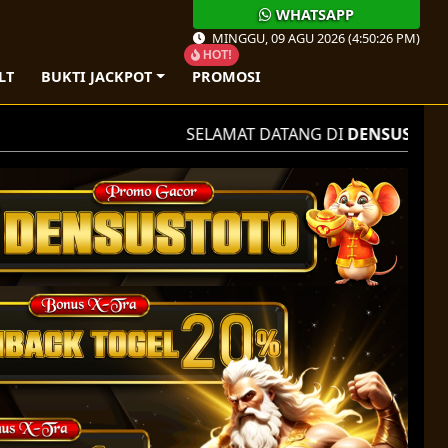
WHATSAPP
MINGGU, 09 AGU 2026 (
4:50:28 PM
)
LT
BUKTI JACKPOT
PROMOSI
SELAMAT DATANG DI
DENSUSTOTO
AGEN T