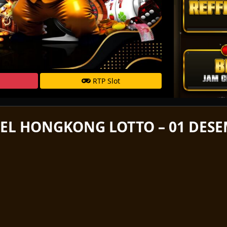
RTP Slot
GEL HONGKONG LOTTO – 01 DESE