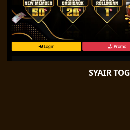
Login
Promo
SYAIR TO