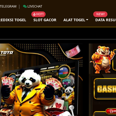
TELEGRAM
LIVECHAT
REDIKSI TOGEL
SLOT GACOR
ALAT TOGEL
DATA RESU