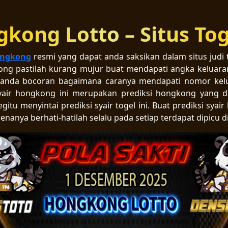
ngkong Lotto – Situs T
ongkong
resmi yang dapat anda saksikan dalam situs judi to
 pastilah kurang mujur buat mendapati angka keluaran tog
da bocoran bagaimana caranya mendapati nomor keluara
r hongkong ini merupakan prediksi hongkong yang ditu
gitu menyintai prediksi syair togel ini. Buat prediksi sy
arenanya berhati-hatilah selalu pada setiap terdapat dipicu