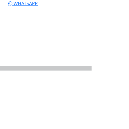
WHATSAPP
MINGGU, 09 AGU 2026 (
07:52:41 AM
)
Promosi
SELAMAT DATANG DI
DENSUSTOTO
AGEN TOGEL
NI 2026
tus Togel