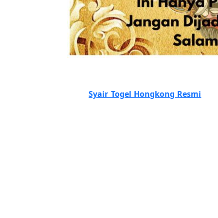
Code
Syair Togel Hongkong Resmi
mer
gambar yang berisi kalimat syair meluki
cuma dan terhitung juga bisa diambil b
colok bebas yang sesudah itu dibuatka
prediksinya.
Sekarang situs DENSUSTOTO akan mengatak
makna “hati”. Dilihat dari aslinya, syai
lama yang setiap baitnya terdiri dalam 4 l
Syair dipakai buat melukiskan satu soal
bait-bait dalam syair yang begitu banya