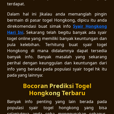
terdapat.
Dalam hal ini Jikalau anda memanglah pingin
bermain di pasar togel Hongkong, dipicu itu anda
direkomendasi buat simak info
Syair Hongkong
Hari Ini
. Sekarang telah begitu banyak ada syair
togel online yang memiliki banyak keuntungan dan
pula kelebihan. Terhitung buat syair togel
Hongkong di mana didalamnya dapat tersedia
banyak info. Banyak masalah yang sekarang
perihal dengan keunggulan dan keuntungan dari
info yang berada pada populasi syair togel hk itu
pada yang lainnya:
Bocoran Prediksi Togel
Hongkong Terbaru
Banyak info penting yang lain berada pada
populasi syair togel hongkong yang bisa
selanjutnya anda coba menggunakan sebagus-