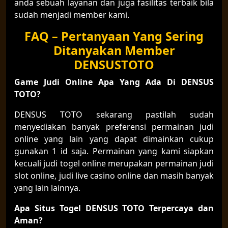
anda sebuah layanan dan juga fasilitas terbaik bila
sudah menjadi member kami.
FAQ – Pertanyaan Yang Sering
Ditanyakan Member
DENSUSTOTO
Game Judi Online Apa Yang Ada Di DENSUS
TOTO?
DENSUS TOTO sekarang pastilah sudah
menyediakan banyak preferensi permainan judi
online yang lain yang dapat dimainkan cukup
gunakan 1 id saja. Permainan yang kami siapkan
kecuali judi togel online merupakan permainan judi
slot online, judi live casino online dan masih banyak
yang lain lainnya.
Apa Situs Togel DENSUS TOTO Terpercaya dan
Aman?