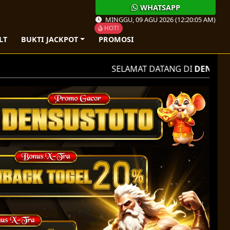
WHATSAPP
MINGGU, 09 AGU 2026 (
12:20:06 AM
)
LT
BUKTI JACKPOT
PROMOSI
SELAMAT DATANG DI
DENSUSTOTO
A