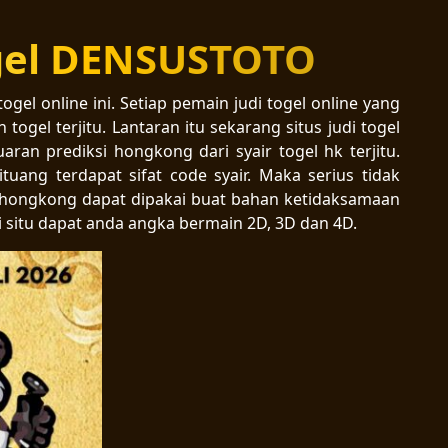
ogel DENSUSTOTO
gel online ini. Setiap pemain judi togel online yang
el terjitu. Lantaran itu sekarang situs judi togel
n prediksi hongkong dari syair togel hk terjitu.
ang terdapat sifat code syair. Maka serius tidak
air hongkong dapat dipakai buat bahan ketidaksamaan
 di situ dapat anda angka bermain 2D, 3D dan 4D.