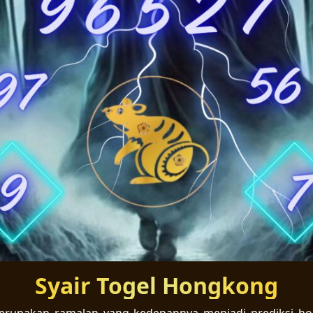
Syair Togel Hongkong
upakan ramalan yang kedepannya menjadi prediksi h