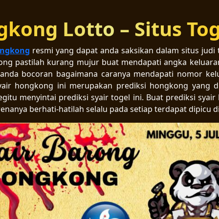
ngkong Lotto – Situs T
ongkong
resmi yang dapat anda saksikan dalam situs judi to
 pastilah kurang mujur buat mendapati angka keluaran tog
da bocoran bagaimana caranya mendapati nomor keluara
r hongkong ini merupakan prediksi hongkong yang ditu
gitu menyintai prediksi syair togel ini. Buat prediksi sy
arenanya berhati-hatilah selalu pada setiap terdapat dipicu