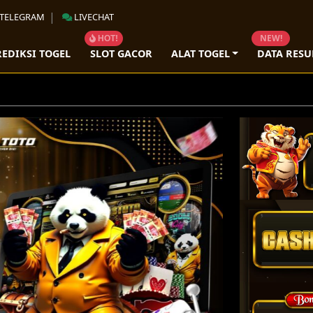
TELEGRAM
LIVECHAT
REDIKSI TOGEL
SLOT GACOR
ALAT TOGEL
DATA RESU