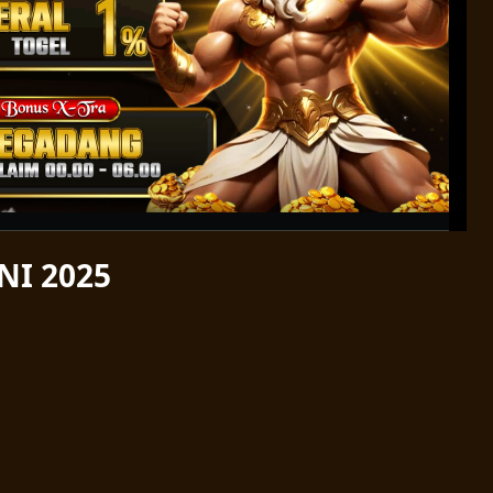
NI 2025