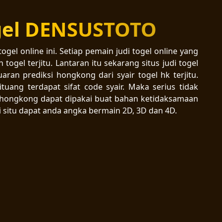
ogel DENSUSTOTO
gel online ini. Setiap pemain judi togel online yang
el terjitu. Lantaran itu sekarang situs judi togel
n prediksi hongkong dari syair togel hk terjitu.
ang terdapat sifat code syair. Maka serius tidak
air hongkong dapat dipakai buat bahan ketidaksamaan
 di situ dapat anda angka bermain 2D, 3D dan 4D.