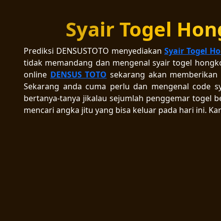
Syair Togel Ho
Prediksi DENSUSTOTO menyediakan
Syair Togel H
tidak memandang dan mengenal syair togel hongkong
online
DENSUS TOTO
sekarang akan memberikan an
Sekarang anda cuma perlu dan mengenal code syai
bertanya-tanya jikalau sejumlah penggemar togel be
mencari angka jitu yang bisa keluar pada hari ini. K