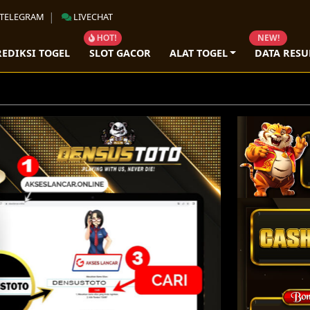
TELEGRAM
LIVECHAT
REDIKSI TOGEL
SLOT GACOR
ALAT TOGEL
DATA RESU