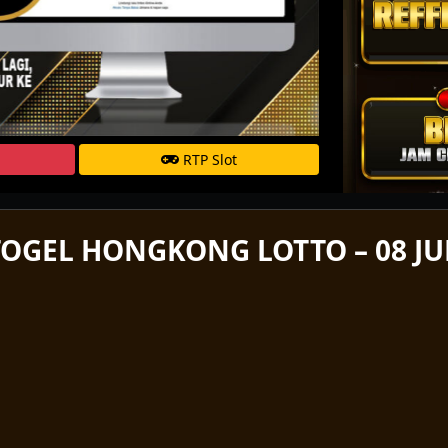
RTP Slot
TOGEL HONGKONG LOTTO – 08 JU