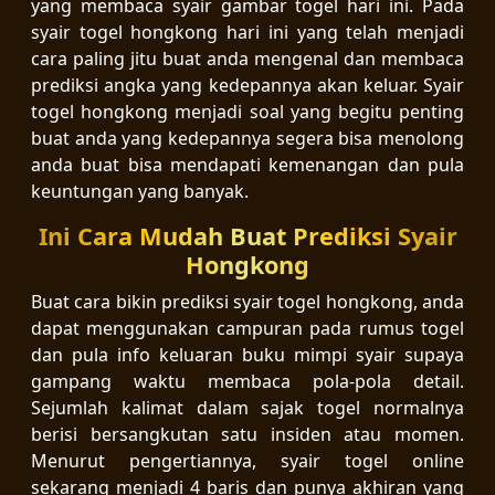
yang membaca syair gambar togel hari ini. Pada
syair togel hongkong hari ini yang telah menjadi
cara paling jitu buat anda mengenal dan membaca
prediksi angka yang kedepannya akan keluar. Syair
togel hongkong menjadi soal yang begitu penting
buat anda yang kedepannya segera bisa menolong
anda buat bisa mendapati kemenangan dan pula
keuntungan yang banyak.
Ini Cara Mudah Buat Prediksi Syair
Hongkong
Buat cara bikin prediksi syair togel hongkong, anda
dapat menggunakan campuran pada rumus togel
dan pula info keluaran buku mimpi syair supaya
gampang waktu membaca pola-pola detail.
Sejumlah kalimat dalam sajak togel normalnya
berisi bersangkutan satu insiden atau momen.
Menurut pengertiannya, syair togel online
sekarang menjadi 4 baris dan punya akhiran yang