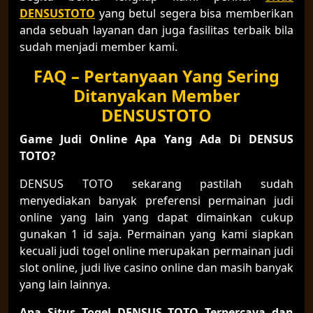
DENSUSTOTO
yang betul segera bisa memberikan
anda sebuah layanan dan juga fasilitas terbaik bila
sudah menjadi member kami.
FAQ – Pertanyaan Yang Sering
Ditanyakan Member
DENSUSTOTO
Game Judi Online Apa Yang Ada Di DENSUS
TOTO?
DENSUS TOTO sekarang pastilah sudah
menyediakan banyak preferensi permainan judi
online yang lain yang dapat dimainkan cukup
gunakan 1 id saja. Permainan yang kami siapkan
kecuali judi togel online merupakan permainan judi
slot online, judi live casino online dan masih banyak
yang lain lainnya.
Apa Situs Togel DENSUS TOTO Terpercaya dan