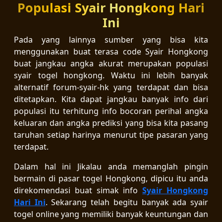
Populasi Syair Hongkong Hari
Ini
Pada yang lainnya sumber yang bisa kita
menggunakan buat terasa code Syair Hongkong
buat jangkau angka akurat merupakan populasi
syair togel hongkong. Waktu ini lebih banyak
alternatif forum-syair-hk yang terdapat dan bisa
ditetapkan. Kita dapat jangkau banyak info dari
populasi itu terhitung info bocoran perihal angka
keluaran dan angka prediksi yang bisa kita pasang
taruhan setiap harinya menurut tipe pasaran yang
terdapat.
Dalam hal ini Jikalau anda memanglah pingin
bermain di pasar togel Hongkong, dipicu itu anda
direkomendasi buat simak info
Syair Hongkong
Hari Ini
. Sekarang telah begitu banyak ada syair
togel online yang memiliki banyak keuntungan dan