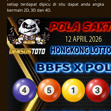
setiap terdapat dipicu di situ dapat anda angka
bermain 2D, 3D dan 4D.