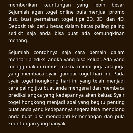
memberikan keuntungan yang lebih besar.
Sejumlah agen togel online pula menjual promo
disc. buat permainan togel tipe 2D, 3D, dan 4D.
Deposit tak perlu besar, dalam batas paling paling
sedikit saja anda bisa buat ada kemungkinan
menang.
Sejumlah contohnya saja cara pemain dalam
mencari prediksi angka yang bisa keluar. Ada yang
menggunakan rumus, makna mimpi, juga ada juga
yang membaca syair gambar togel hari ini. Pada
syair togel hongkong hari ini yang telah menjadi
cara paling jitu buat anda mengenal dan membaca
prediksi angka yang kedepannya akan keluar. Syair
togel hongkong menjadi soal yang begitu penting
buat anda yang kedepannya segera bisa menolong
anda buat bisa mendapati kemenangan dan pula
keuntungan yang banyak.