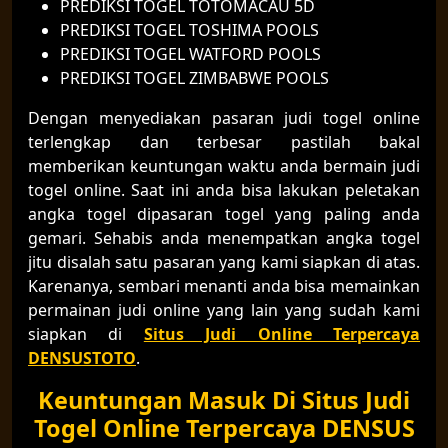
PREDIKSI TOGEL TOTOMACAU 5D
PREDIKSI TOGEL TOSHIMA POOLS
PREDIKSI TOGEL WATFORD POOLS
PREDIKSI TOGEL ZIMBABWE POOLS
Dengan menyediakan pasaran judi togel online
terlengkap dan terbesar pastilah bakal
memberikan keuntungan waktu anda bermain judi
togel online. Saat ini anda bisa lakukan peletakan
angka togel dipasaran togel yang paling anda
gemari. Sehabis anda menempatkan angka togel
jitu disalah satu pasaran yang kami siapkan di atas.
Karenanya, sembari menanti anda bisa memainkan
permainan judi online yang lain yang sudah kami
siapkan di
Situs Judi Online Terpercaya
DENSUSTOTO
.
Keuntungan Masuk Di Situs Judi
Togel Online Terpercaya DENSUS