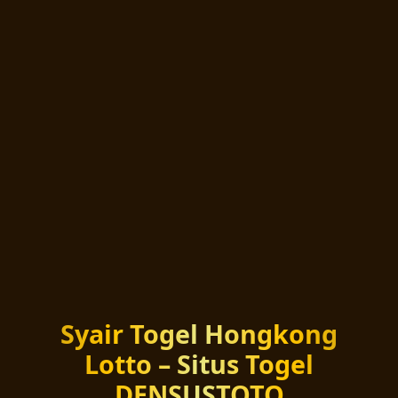
Syair Togel Hongkong
Lotto – Situs Togel
DENSUSTOTO