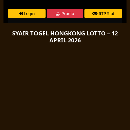
Login
Promo
RTP Slot
SYAIR TOGEL HONGKONG LOTTO – 12
APRIL 2026