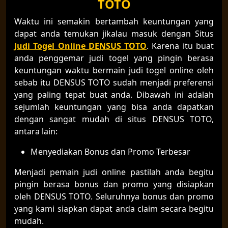
TOTO
Waktu ini semakin bertambah keuntungan yang
dapat anda temukan jikalau masuk dengan Situs
Judi Togel Online DENSUS TOTO
. Karena itu buat
anda penggemar judi togel yang pingin berasa
keuntungan waktu bermain judi togel online oleh
sebab itu DENSUS TOTO sudah menjadi preferensi
yang paling tepat buat anda. Dibawah ini adalah
sejumlah keuntungan yang bisa anda dapatkan
dengan sangat mudah di situs DENSUS TOTO,
antara lain:
Menyediakan Bonus dan Promo Terbesar
Menjadi pemain judi online pastilah anda begitu
pingin berasa bonus dan promo yang disiapkan
oleh DENSUS TOTO. Seluruhnya bonus dan promo
yang kami siapkan dapat anda claim secara begitu
mudah.