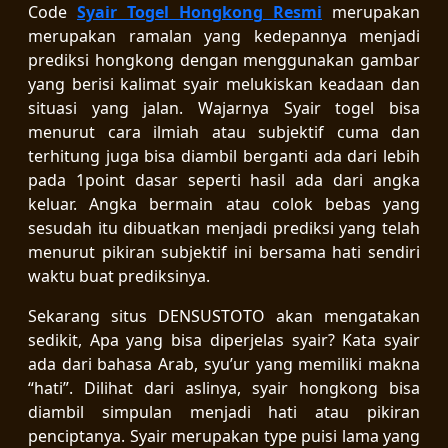
Code
Syair Togel Hongkong Resmi
merupakan
merupakan ramalan yang kedepannya menjadi
prediksi hongkong dengan menggunakan gambar
yang berisi kalimat syair melukiskan keadaan dan
situasi yang jalan. Wajarnya Syair togel bisa
menurut cara ilmiah atau subjektif cuma dan
terhitung juga bisa diambil berganti ada dari lebih
pada 1point dasar seperti hasil ada dari angka
keluar. Angka bermain atau colok bebas yang
sesudah itu dibuatkan menjadi prediksi yang telah
menurut pikiran subjektif ini bersama hati sendiri
waktu buat prediksinya.
Sekarang situs DENSUSTOTO akan mengatakan
sedikit, Apa yang bisa diperjelas syair? Kata syair
ada dari bahasa Arab, syu’ur yang memiliki makna
“hati”. Dilihat dari aslinya, syair hongkong bisa
diambil simpulan menjadi hati atau pikiran
penciptanya. Syair merupakan type puisi lama yang