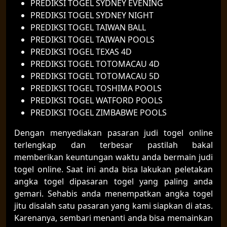
PREDIKSI TOGEL SYDNEY EVENING
PREDIKSI TOGEL SYDNEY NIGHT
PREDIKSI TOGEL TAIWAN BALL
PREDIKSI TOGEL TAIWAN POOLS
PREDIKSI TOGEL TEXAS 4D
PREDIKSI TOGEL TOTOMACAU 4D
PREDIKSI TOGEL TOTOMACAU 5D
PREDIKSI TOGEL TOSHIMA POOLS
PREDIKSI TOGEL WATFORD POOLS
PREDIKSI TOGEL ZIMBABWE POOLS
Dengan menyediakan pasaran judi togel online
terlengkap dan terbesar pastilah bakal
memberikan keuntungan waktu anda bermain judi
togel online. Saat ini anda bisa lakukan peletakan
angka togel dipasaran togel yang paling anda
gemari. Sehabis anda menempatkan angka togel
jitu disalah satu pasaran yang kami siapkan di atas.
Karenanya, sembari menanti anda bisa memainkan