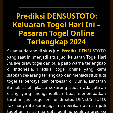
Prediksi DENSUSTOTO:
Keluaran Togel Hari Ini –
Pasaran Togel Online
Terlengkap 2024
Selamat datang di situs judi
Prediksi DENSUSTOTO
yang saat ini menjadi situs judi Keluaran Togel Hari
Ini, live draw togel dan pula paito warna terlengkap
di Indonesia. Prediksi togel online yang kami
siapkan sekarang terlengkap dan menjadi situs judi
togel terpercaya dan terbesar di Dunia. Lantaran
itu tak salah jikalau sekarang sudah ada juta-an
orang yang mengandalkan buat menempatkan
taruhan judi togel online di situs DENSUS TOTO.
Tak hanya itu kami juga memberikan pemain judi
togel online semua data penting soalnya prediksi