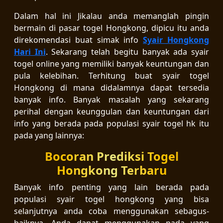
Dalam hal ini Jikalau anda memanglah pingin
bermain di pasar togel Hongkong, dipicu itu anda
direkomendasi buat simak info
Syair Hongkong
Hari Ini
. Sekarang telah begitu banyak ada syair
togel online yang memiliki banyak keuntungan dan
pula kelebihan. Terhitung buat syair togel
Hongkong di mana didalamnya dapat tersedia
banyak info. Banyak masalah yang sekarang
perihal dengan keunggulan dan keuntungan dari
info yang berada pada populasi syair togel hk itu
pada yang lainnya:
Bocoran Prediksi Togel
Hongkong Terbaru
Banyak info penting yang lain berada pada
populasi syair togel hongkong yang bisa
selanjutnya anda coba menggunakan sebagus-
baiknya. Anda dapat menggunakan pada yang