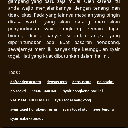
gampang yang baru saja mulai. Oleh karena itu
anda wajib menjalankannya dengan tenang dan
tidak lekas. Pada yang lainnya masalah yang pingin
dirasa waktu yang akan datang merupakan
penyandingan syair hongkong. Pemain dapat
binung dipicu banyak sejumlah angka yang
diperhitungkan ada. Buat pasaran hongkong,
sewajarnya memiliki banyak tipe keunggulan syair
togel. Hati yang kuat dibutuhkan dalam hal ini.
Tags :
daftar densustoto
densus toto
densustoto
pola sakti
polasakti
SYAIR BARONG
syair hongkong hari ini
SYAIR MALAIKAT MAUT
syair togel hongkong
syair togel hongkong resmi
syair togel jitu
syairbarong
syairmalaikatmaut