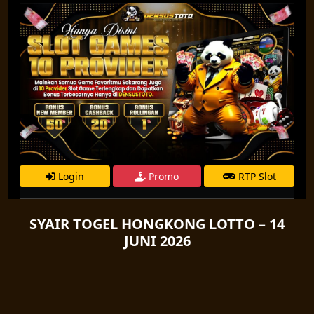
Login
Promo
RTP Slot
SYAIR TOGEL HONGKONG LOTTO – 14
JUNI 2026