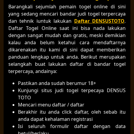
Barangkali sejumlah pemain togel online di sini
yang sedang mencari bandar judi togel terpercaya
dan tehnik iuntuk lakukan
Daftar DENSUSTOTO
.
Daftar Togel Online saat ini bisa nada lakukan
dengan sangat mudah dan gratis, meski demikian
kalau anda belum ketahui cara mendaftarnya
dikarenakan itu kami di sini dapat memberikan
panduan lengkap untuk anda. Berikut merupakan
selangkah buat lakukan daftar di bandar togel
terpercaya, andainya:
Pastikan anda sudah berumur 18+
Kunjungi situs judi togel terpecaya DENSUS
TOTO
Mencari menu daftar / daftar
Berakhir itu anda click daftar, oleh sebab itu
anda dapat kehalaman registrasi
Isi seluruh formulir daftar dengan data
betul/berlaku