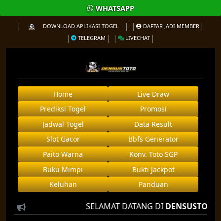
WHATSAPP
DOWNLOAD APLIKASI TOGEL
DAFTAR JADI MEMBER
TELEGRAM
LIVECHAT
Home
Live Draw
Prediksi Togel
Promosi
Jadwal Togel
Data Result
Slot Gacor
Bbfs Generator
Paito Warna
Konv. Toto SGP
Buku Mimpi
Bukti Jackpot
Keluhan
Panduan
SELAMAT DATANG DI
DENSUSTOTO
AGEN T