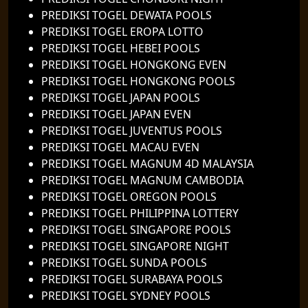
PREDIKSI TOGEL DEWATA POOLS
PREDIKSI TOGEL EROPA LOTTO
PREDIKSI TOGEL HEBEI POOLS
PREDIKSI TOGEL HONGKONG EVEN
PREDIKSI TOGEL HONGKONG POOLS
PREDIKSI TOGEL JAPAN POOLS
PREDIKSI TOGEL JAPAN EVEN
PREDIKSI TOGEL JUVENTUS POOLS
PREDIKSI TOGEL MACAU EVEN
PREDIKSI TOGEL MAGNUM 4D MALAYSIA
PREDIKSI TOGEL MAGNUM CAMBODIA
PREDIKSI TOGEL OREGON POOLS
PREDIKSI TOGEL PHILIPPINA LOTTERY
PREDIKSI TOGEL SINGAPORE POOLS
PREDIKSI TOGEL SINGAPORE NIGHT
PREDIKSI TOGEL SUNDA POOLS
PREDIKSI TOGEL SURABAYA POOLS
PREDIKSI TOGEL SYDNEY POOLS