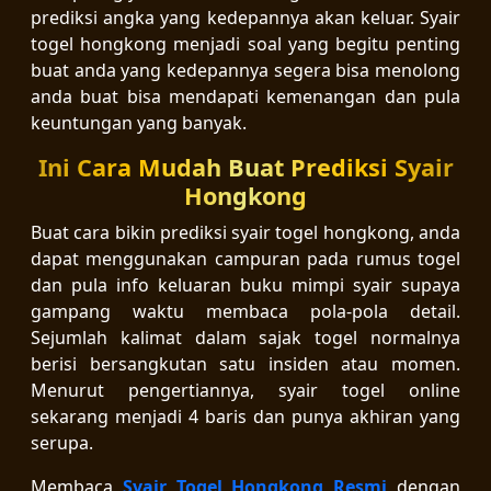
prediksi angka yang kedepannya akan keluar. Syair
togel hongkong menjadi soal yang begitu penting
buat anda yang kedepannya segera bisa menolong
anda buat bisa mendapati kemenangan dan pula
keuntungan yang banyak.
Ini Cara Mudah Buat Prediksi Syair
Hongkong
Buat cara bikin prediksi syair togel hongkong, anda
dapat menggunakan campuran pada rumus togel
dan pula info keluaran buku mimpi syair supaya
gampang waktu membaca pola-pola detail.
Sejumlah kalimat dalam sajak togel normalnya
berisi bersangkutan satu insiden atau momen.
Menurut pengertiannya, syair togel online
sekarang menjadi 4 baris dan punya akhiran yang
serupa.
Membaca
Syair Togel Hongkong Resmi
dengan