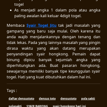
togel
As menjadi angka 1 dalam pola atau angka
paling awalan kali keluar 4digit togel.
Membaca
Syair Togel Jitu
tak jadi masalah yang
gampang yang baru saja mulai. Oleh karena itu
anda wajib menjalankannya dengan tenang dan
tidak lekas. Pada yang lainnya masalah yang pingin
dirasa waktu yang akan datang merupakan
penyandingan syair hongkong. Pemain dapat
binung dipicu banyak sejumlah angka yang
diperhitungkan ada. Buat pasaran hongkong,
sewajarnya memiliki banyak tipe keunggulan syair
togel. Hati yang kuat dibutuhkan dalam hal ini.
Tags :
daftar densustoto
densus toto
densustoto
pola sakti
polasakti
SYAIR BARONG
syair hongkong hari ini