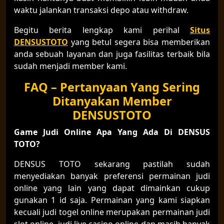
waktu jalankan transaksi depo atau withdraw.
Begitu berita lengkap kami perihal
Situs
DENSUSTOTO
yang betul segera bisa memberikan
anda sebuah layanan dan juga fasilitas terbaik bila
sudah menjadi member kami.
FAQ – Pertanyaan Yang Sering
Ditanyakan Member
DENSUSTOTO
Game Judi Online Apa Yang Ada Di DENSUS
TOTO?
DENSUS TOTO sekarang pastilah sudah
menyediakan banyak preferensi permainan judi
online yang lain yang dapat dimainkan cukup
gunakan 1 id saja. Permainan yang kami siapkan
kecuali judi togel online merupakan permainan judi