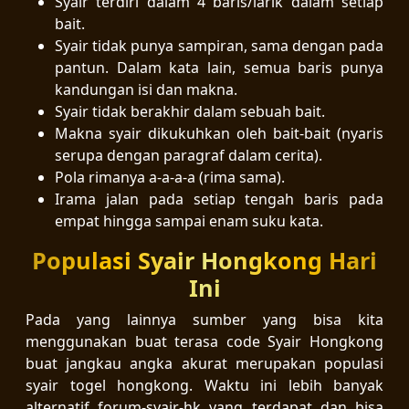
Syair terdiri dalam 4 baris/larik dalam setiap
bait.
Syair tidak punya sampiran, sama dengan pada
pantun. Dalam kata lain, semua baris punya
kandungan isi dan makna.
Syair tidak berakhir dalam sebuah bait.
Makna syair dikukuhkan oleh bait-bait (nyaris
serupa dengan paragraf dalam cerita).
Pola rimanya a-a-a-a (rima sama).
Irama jalan pada setiap tengah baris pada
empat hingga sampai enam suku kata.
Populasi Syair Hongkong Hari
Ini
Pada yang lainnya sumber yang bisa kita
menggunakan buat terasa code Syair Hongkong
buat jangkau angka akurat merupakan populasi
syair togel hongkong. Waktu ini lebih banyak
alternatif forum-syair-hk yang terdapat dan bisa