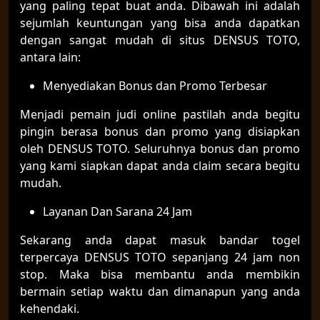
yang paling tepat buat anda. Dibawah ini adalah
sejumlah keuntungan yang bisa anda dapatkan
dengan sangat mudah di situs DENSUS TOTO,
antara lain:
Menyediakan Bonus dan Promo Terbesar
Menjadi pemain judi online pastilah anda begitu
pingin berasa bonus dan promo yang disiapkan
oleh DENSUS TOTO. Seluruhnya bonus dan promo
yang kami siapkan dapat anda claim secara begitu
mudah.
Layanan Dan Sarana 24 Jam
Sekarang anda dapat masuk bandar togel
terpercaya DENSUS TOTO sepanjang 24 jam non
stop. Maka bisa membantu anda membikin
bermain setiap waktu dan dimanapun yang anda
kehendaki.