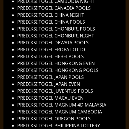
PREDIKSI TOGEL CAMBODIA NIGHT
PREDIKSI TOGEL CANADIA POOLS
PREDIKSI TOGEL CHINA NIGHT
PREDIKSI TOGEL CHINA POOLS
PREDIKSI TOGEL CHONBURI POOLS
PREDIKSI TOGEL CHONBURI NIGHT
PREDIKSI TOGEL DEWATA POOLS
PREDIKSI TOGEL EROPA LOTTO
PREDIKSI TOGEL HEBEI POOLS
PREDIKSI TOGEL HONGKONG EVEN
PREDIKSI TOGEL HONGKONG POOLS
PREDIKSI TOGEL JAPAN POOLS
PREDIKSI TOGEL JAPAN EVEN
PREDIKSI TOGEL JUVENTUS POOLS
PREDIKSI TOGEL MACAU EVEN
PREDIKSI TOGEL MAGNUM 4D MALAYSIA
PREDIKSI TOGEL MAGNUM CAMBODIA
PREDIKSI TOGEL OREGON POOLS
PREDIKSI TOGEL PHILIPPINA LOTTERY