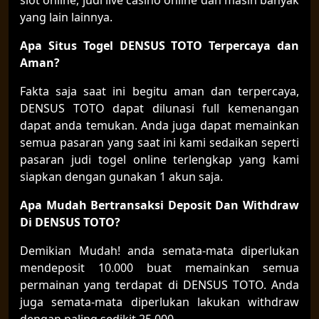
slot online, judi live casino online dan masih banyak
yang lain lainnya.
Apa Situs Togel DENSUS TOTO Terpercaya dan
Aman?
Fakta saja saat ini begitu aman dan terpercaya,
DENSUS TOTO dapat dilunasi full kemenangan
dapat anda temukan. Anda juga dapat memainkan
semua pasaran yang saat ini kami sedaikan seperti
pasaran judi togel online terlengkap yang kami
siapkan dengan gunakan 1 akun saja.
Apa Mudah
Bert
ransaksi Deposit Dan Withdraw
Di DENSUS TOTO?
Demikian Mudah! anda semata-mata diperlukan
mendeposit 10.000 buat memainkan semua
permainan yang terdapat di DENSUS TOTO. Anda
juga semata-mata diperlukan lakukan withdraw