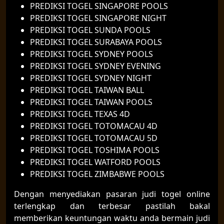
PREDIKSI TOGEL SINGAPORE POOLS
PREDIKSI TOGEL SINGAPORE NIGHT
PREDIKSI TOGEL SUNDA POOLS
PREDIKSI TOGEL SURABAYA POOLS
PREDIKSI TOGEL SYDNEY POOLS
PREDIKSI TOGEL SYDNEY EVENING
PREDIKSI TOGEL SYDNEY NIGHT
PREDIKSI TOGEL TAIWAN BALL
PREDIKSI TOGEL TAIWAN POOLS
PREDIKSI TOGEL TEXAS 4D
PREDIKSI TOGEL TOTOMACAU 4D
PREDIKSI TOGEL TOTOMACAU 5D
PREDIKSI TOGEL TOSHIMA POOLS
PREDIKSI TOGEL WATFORD POOLS
PREDIKSI TOGEL ZIMBABWE POOLS
Dengan menyediakan pasaran judi togel online
terlengkap dan terbesar pastilah bakal
memberikan keuntungan waktu anda bermain judi