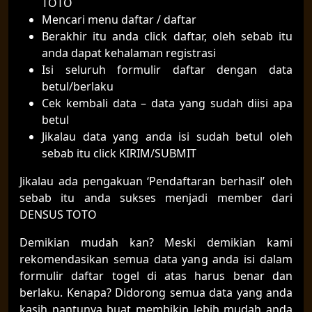
TOTO
Mencari menu daftar / daftar
Berakhir itu anda click daftar, oleh sebab itu
anda dapat kehalaman registrasi
Isi seluruh formulir daftar dengan data
betul/berlaku
Cek kembali data – data yang sudah diisi apa
betul
Jikalau data yang anda isi sudah betul oleh
sebab itu click KIRIM/SUBMIT
Jikalau ada pengakuan ‘Pendaftaran berhasil’ oleh
sebab itu anda sukses menjadi member dari
DENSUS TOTO
Demikian mudah kan? Meski demikian kami
rekomendasikan semua data yang anda isi dalam
formulir daftar togel di atas harus benar dan
berlaku. Kenapa? Didorong semua data yang anda
kasih nantunya buat membikin lebih mudah anda