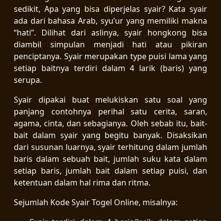
sedikit, Apa yang bisa diperjelas syair? Kata syair
ada dari bahasa Arab, syu’ur yang memiliki makna
“hati”. Dilihat dari aslinya, syair hongkong bisa
diambil simpulan menjadi hati atau pikiran
penciptanya. Syair merupakan type puisi lama yang
setiap baitnya terdiri dalam 4 larik (baris) yang
serupa.
Syair dipakai buat melukiskan satu soal yang
panjang contohnya perihal satu cerita, saran,
agama, cinta, dan sebagianya. Oleh sebab itu, bait-
bait dalam syair yang begitu banyak. Disaksikan
dari susunan luarnya, syair terhitung dalam jumlah
baris dalam sebuah bait, jumlah suku kata dalam
setiap baris, jumlah bait dalam setiap puisi, dan
ketentuan dalam hal rima dan ritma.
Sejumlah Kode Syair Togel Online, misalnya: