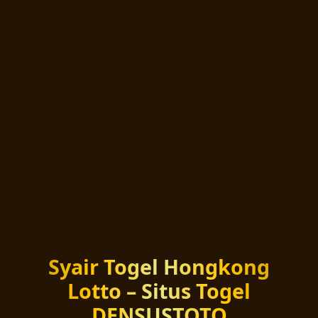
Syair Togel Hongkong
Lotto – Situs Togel
DENSUSTOTO