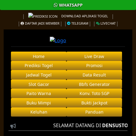
WHATSAPP
DOWNLOAD APLIKASI TOGEL
DAFTAR JADI MEMBER
TELEGRAM
LIVECHAT
Home
Live Draw
Prediksi Togel
Promosi
Jadwal Togel
Data Result
Slot Gacor
Bbfs Generator
Paito Warna
Konv. Toto SGP
Buku Mimpi
Bukti Jackpot
Keluhan
Panduan
SELAMAT DATANG DI
DENSUSTOTO
AGEN 