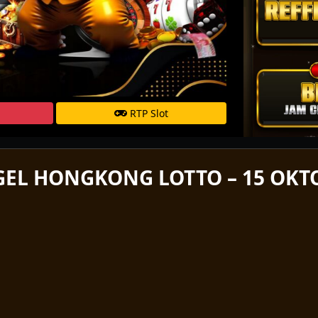
RTP Slot
GEL HONGKONG LOTTO – 15 OKT