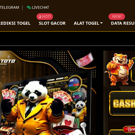
TELEGRAM
LIVECHAT
REDIKSI TOGEL
SLOT GACOR
ALAT TOGEL
DATA RESU