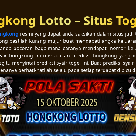
ngkong Lotto – Situs T
ongkong
resmi yang dapat anda saksikan dalam situs judi to
 pastilah kurang mujur buat mendapati angka keluaran tog
da bocoran bagaimana caranya mendapati nomor keluara
r hongkong ini merupakan prediksi hongkong yang ditu
gitu menyintai prediksi syair togel ini. Buat prediksi sy
arenanya berhati-hatilah selalu pada setiap terdapat dipicu