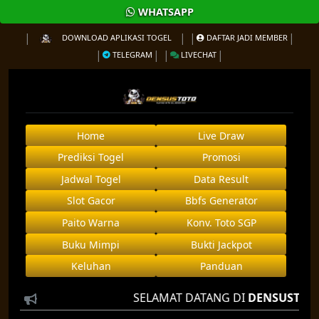
WHATSAPP
DOWNLOAD APLIKASI TOGEL
DAFTAR JADI MEMBER
TELEGRAM
LIVECHAT
Home
Live Draw
Prediksi Togel
Promosi
Jadwal Togel
Data Result
Slot Gacor
Bbfs Generator
Paito Warna
Konv. Toto SGP
Buku Mimpi
Bukti Jackpot
Keluhan
Panduan
SELAMAT DATANG DI
DENSUSTOTO
AGE