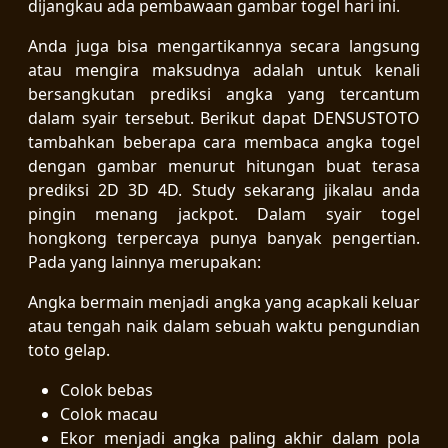
dijangkau ada pembawaan gambar togel hari ini.
Anda juga bisa mengartikannya secara langsung
atau mengira maksudnya adalah untuk kenali
bersangkutan prediksi angka yang tercantum
dalam syair tersebut. Berikut dapat DENSUSTOTO
tambahkan beberapa cara membaca angka togel
dengan gambar menurut hitungan buat terasa
prediksi 2D 3D 4D. Study sekarang jikalau anda
pingin menang jackpot. Dalam syair togel
hongkong terpercaya punya banyak pengertian.
Pada yang lainnya merupakan:
Angka bermain menjadi angka yang acapkali keluar
atau tengah naik dalam sebuah waktu pengundian
toto gelap.
Colok bebas
Colok macau
Ekor menjadi angka paling akhir dalam pola