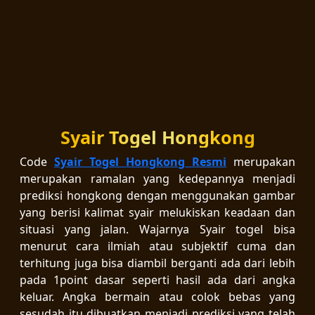
Syair Togel Hongkong
Code
Syair Togel Hongkong Resmi
merupakan
merupakan ramalan yang kedepannya menjadi
prediksi hongkong dengan menggunakan gambar
yang berisi kalimat syair melukiskan keadaan dan
situasi yang jalan. Wajarnya Syair togel bisa
menurut cara ilmiah atau subjektif cuma dan
terhitung juga bisa diambil berganti ada dari lebih
pada 1point dasar seperti hasil ada dari angka
keluar. Angka bermain atau colok bebas yang
sesudah itu dibuatkan menjadi prediksi yang telah