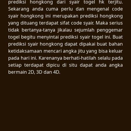
prediksi hongkong dari syair togel hk terjitu.
Sekarang anda cuma perlu dan mengenal code
syair hongkong ini merupakan prediksi hongkong
yang dituang terdapat sifat code syair. Maka serius
tidak bertanya-tanya jikalau sejumlah penggemar
togel begitu menyintai prediksi syair togel ini. Buat
prediksi syair hongkong dapat dipakai buat bahan
ketidaksamaan mencari angka jitu yang bisa keluar
pada hari ini. Karenanya berhati-hatilah selalu pada
setiap terdapat dipicu di situ dapat anda angka
bermain 2D, 3D dan 4D.