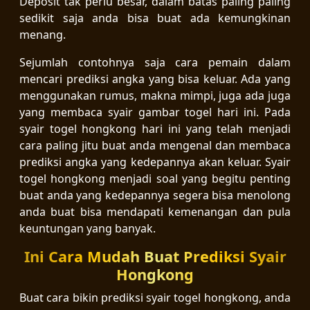
Deposit tak perlu besar, dalam batas paling paling
sedikit saja anda bisa buat ada kemungkinan
menang.
Sejumlah contohnya saja cara pemain dalam
mencari prediksi angka yang bisa keluar. Ada yang
menggunakan rumus, makna mimpi, juga ada juga
yang membaca syair gambar togel hari ini. Pada
syair togel hongkong hari ini yang telah menjadi
cara paling jitu buat anda mengenal dan membaca
prediksi angka yang kedepannya akan keluar. Syair
togel hongkong menjadi soal yang begitu penting
buat anda yang kedepannya segera bisa menolong
anda buat bisa mendapati kemenangan dan pula
keuntungan yang banyak.
Ini Cara Mudah Buat Prediksi Syair
Hongkong
Buat cara bikin prediksi syair togel hongkong, anda