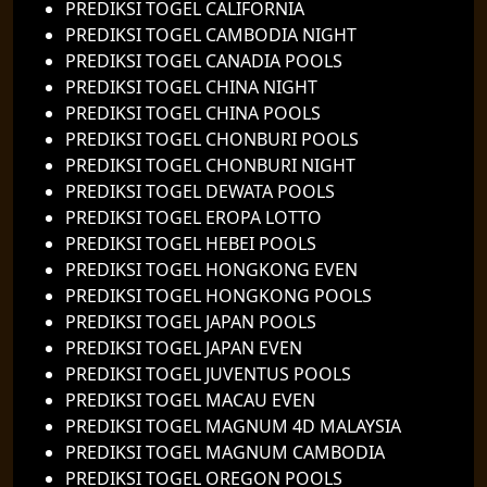
PREDIKSI TOGEL CALIFORNIA
PREDIKSI TOGEL CAMBODIA NIGHT
PREDIKSI TOGEL CANADIA POOLS
PREDIKSI TOGEL CHINA NIGHT
PREDIKSI TOGEL CHINA POOLS
PREDIKSI TOGEL CHONBURI POOLS
PREDIKSI TOGEL CHONBURI NIGHT
PREDIKSI TOGEL DEWATA POOLS
PREDIKSI TOGEL EROPA LOTTO
PREDIKSI TOGEL HEBEI POOLS
PREDIKSI TOGEL HONGKONG EVEN
PREDIKSI TOGEL HONGKONG POOLS
PREDIKSI TOGEL JAPAN POOLS
PREDIKSI TOGEL JAPAN EVEN
PREDIKSI TOGEL JUVENTUS POOLS
PREDIKSI TOGEL MACAU EVEN
PREDIKSI TOGEL MAGNUM 4D MALAYSIA
PREDIKSI TOGEL MAGNUM CAMBODIA
PREDIKSI TOGEL OREGON POOLS