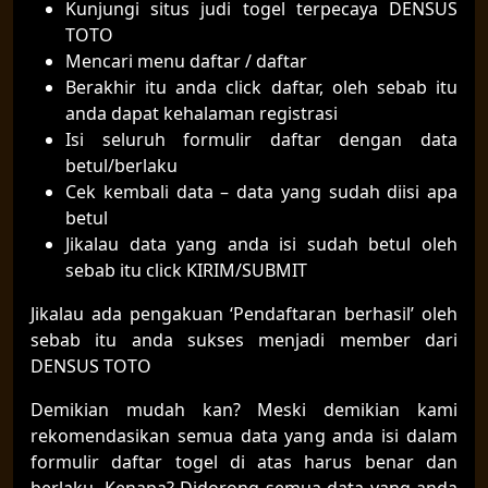
Kunjungi situs judi togel terpecaya DENSUS
TOTO
Mencari menu daftar / daftar
Berakhir itu anda click daftar, oleh sebab itu
anda dapat kehalaman registrasi
Isi seluruh formulir daftar dengan data
betul/berlaku
Cek kembali data – data yang sudah diisi apa
betul
Jikalau data yang anda isi sudah betul oleh
sebab itu click KIRIM/SUBMIT
Jikalau ada pengakuan ‘Pendaftaran berhasil’ oleh
sebab itu anda sukses menjadi member dari
DENSUS TOTO
Demikian mudah kan? Meski demikian kami
rekomendasikan semua data yang anda isi dalam
formulir daftar togel di atas harus benar dan
berlaku. Kenapa? Didorong semua data yang anda