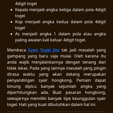
4digit togel
Kepala menjadi angka ketiga dalam pola 4digit
togel
Kop menjadi angka kedua dalam pola 4digit
togel
As menjadi angka 1 dalam pola atau angka
paling awalan kali keluar 4digit togel.
Membaca
Syair Togel Jitu
tak jadi masalah yang
gampang yang baru saja mulai. Oleh karena itu
anda wajib menjalankannya dengan tenang dan
tidak lekas. Pada yang lainnya masalah yang pingin
dirasa waktu yang akan datang merupakan
penyandingan syair hongkong. Pemain dapat
binung dipicu banyak sejumlah angka yang
diperhitungkan ada. Buat pasaran hongkong,
sewajarnya memiliki banyak tipe keunggulan syair
togel. Hati yang kuat dibutuhkan dalam hal ini.