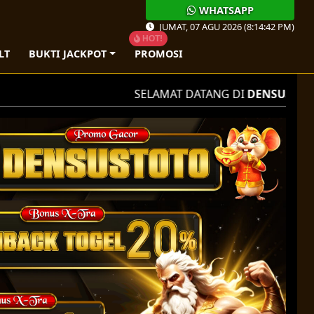
WHATSAPP
JUMAT, 07 AGU 2026 (
8:14:43 PM
)
LT
BUKTI JACKPOT
PROMOSI
SELAMAT DATANG DI
DENSUSTOTO
AGEN 