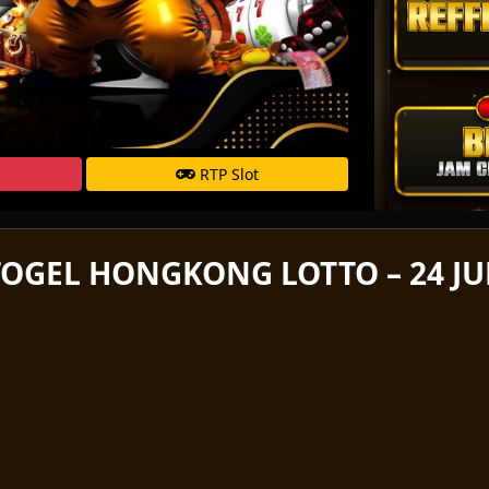
RTP Slot
TOGEL HONGKONG LOTTO – 24 JU