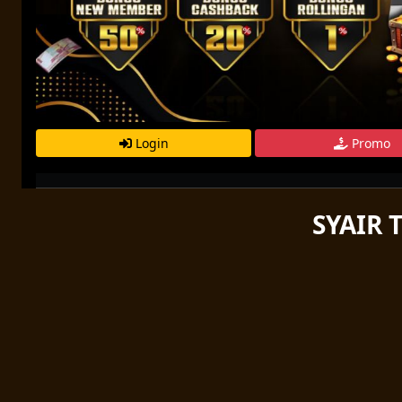
Login
Promo
SYAIR 