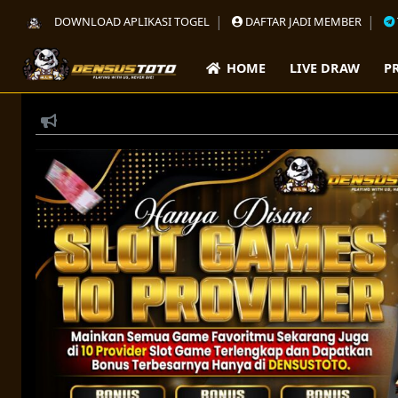
DOWNLOAD APLIKASI TOGEL
DAFTAR JADI MEMBER
HOME
LIVE DRAW
P