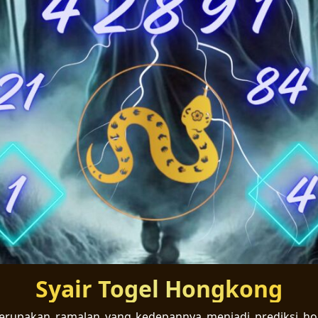
Syair Togel Hongkong
upakan ramalan yang kedepannya menjadi prediksi h