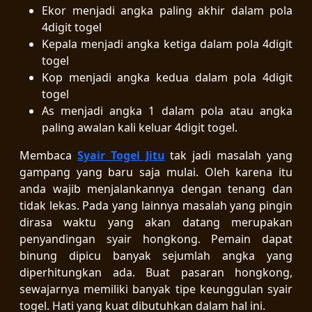
Ekor menjadi angka paling akhir dalam pola
4digit togel
Kepala menjadi angka ketiga dalam pola 4digit
togel
Kop menjadi angka kedua dalam pola 4digit
togel
As menjadi angka 1 dalam pola atau angka
paling awalan kali keluar 4digit togel.
Membaca
Syair Togel Jitu
tak jadi masalah yang
gampang yang baru saja mulai. Oleh karena itu
anda wajib menjalankannya dengan tenang dan
tidak lekas. Pada yang lainnya masalah yang pingin
dirasa waktu yang akan datang merupakan
penyandingan syair hongkong. Pemain dapat
binung dipicu banyak sejumlah angka yang
diperhitungkan ada. Buat pasaran hongkong,
sewajarnya memiliki banyak tipe keunggulan syair
togel. Hati yang kuat dibutuhkan dalam hal ini.