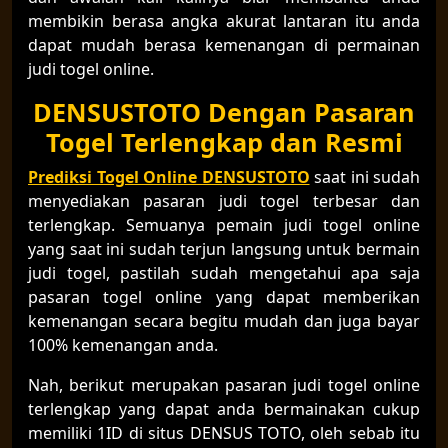
membikin berasa angka akurat lantaran itu anda
dapat mudah berasa kemenangan di permainan
judi togel online.
DENSUSTOTO Dengan Pasaran
Togel Terlengkap dan Resmi
Prediksi Togel Online DENSUSTOTO
saat ini sudah
menyediakan pasaran judi togel terbesar dan
terlengkap. Semuanya pemain judi togel online
yang saat ini sudah terjun langsung untuk bermain
judi togel, pastilah sudah mengetahui apa saja
pasaran togel online yang dapat memberikan
kemenangan secara begitu mudah dan juga bayar
100% kemenangan anda.
Nah, berikut merupakan pasaran judi togel online
terlengkap yang dapat anda bermainakan cukup
memiliki 1ID di situs DENSUS TOTO, oleh sebab itu