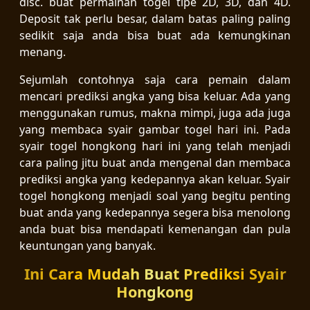
disc. buat permainan togel tipe 2D, 3D, dan 4D.
Deposit tak perlu besar, dalam batas paling paling
sedikit saja anda bisa buat ada kemungkinan
menang.
Sejumlah contohnya saja cara pemain dalam
mencari prediksi angka yang bisa keluar. Ada yang
menggunakan rumus, makna mimpi, juga ada juga
yang membaca syair gambar togel hari ini. Pada
syair togel hongkong hari ini yang telah menjadi
cara paling jitu buat anda mengenal dan membaca
prediksi angka yang kedepannya akan keluar. Syair
togel hongkong menjadi soal yang begitu penting
buat anda yang kedepannya segera bisa menolong
anda buat bisa mendapati kemenangan dan pula
keuntungan yang banyak.
Ini Cara Mudah Buat Prediksi Syair
Hongkong