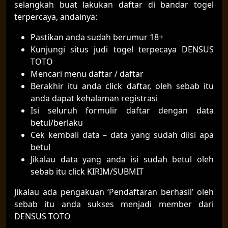
selangkah buat lakukan daftar di bandar togel
terpercaya, andainya:
Pastikan anda sudah berumur 18+
Kunjungi situs judi togel terpecaya DENSUS
TOTO
Mencari menu daftar / daftar
Berakhir itu anda click daftar, oleh sebab itu
anda dapat kehalaman registrasi
Isi seluruh formulir daftar dengan data
betul/berlaku
Cek kembali data – data yang sudah diisi apa
betul
Jikalau data yang anda isi sudah betul oleh
sebab itu click KIRIM/SUBMIT
Jikalau ada pengakuan ‘Pendaftaran berhasil’ oleh
sebab itu anda sukses menjadi member dari
DENSUS TOTO