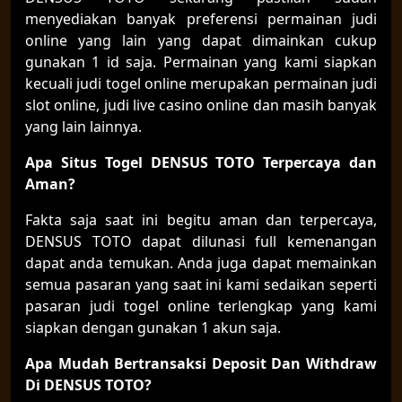
menyediakan banyak preferensi permainan judi
online yang lain yang dapat dimainkan cukup
gunakan 1 id saja. Permainan yang kami siapkan
kecuali judi togel online merupakan permainan judi
slot online, judi live casino online dan masih banyak
yang lain lainnya.
Apa Situs Togel DENSUS TOTO Terpercaya dan
Aman?
Fakta saja saat ini begitu aman dan terpercaya,
DENSUS TOTO dapat dilunasi full kemenangan
dapat anda temukan. Anda juga dapat memainkan
semua pasaran yang saat ini kami sedaikan seperti
pasaran judi togel online terlengkap yang kami
siapkan dengan gunakan 1 akun saja.
Apa Mudah
Bert
ransaksi Deposit Dan Withdraw
Di DENSUS TOTO?