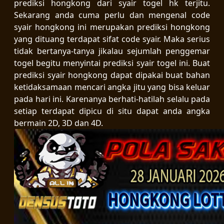
prediksi hongkong dari syair togel hk terjitu.
Sekarang anda cuma perlu dan mengenal code
syair hongkong ini merupakan prediksi hongkong
yang dituang terdapat sifat code syair. Maka serius
tidak bertanya-tanya jikalau sejumlah penggemar
togel begitu menyintai prediksi syair togel ini. Buat
prediksi syair hongkong dapat dipakai buat bahan
ketidaksamaan mencari angka jitu yang bisa keluar
pada hari ini. Karenanya berhati-hatilah selalu pada
setiap terdapat dipicu di situ dapat anda angka
bermain 2D, 3D dan 4D.