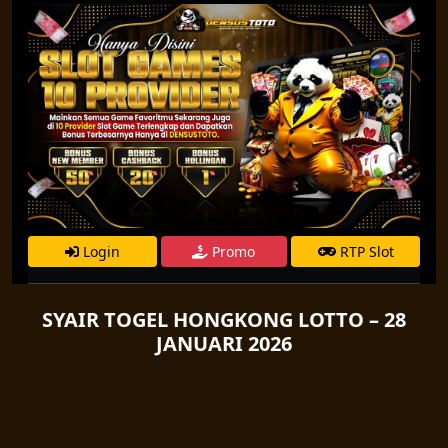
Login
Promo
RTP Slot
SYAIR TOGEL HONGKONG LOTTO – 28
JANUARI 2026