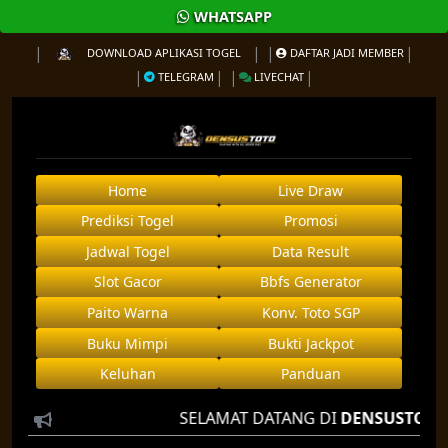
WHATSAPP
DOWNLOAD APLIKASI TOGEL
DAFTAR JADI MEMBER
TELEGRAM
LIVECHAT
Home
Live Draw
Prediksi Togel
Promosi
Jadwal Togel
Data Result
Slot Gacor
Bbfs Generator
Paito Warna
Konv. Toto SGP
Buku Mimpi
Bukti Jackpot
Keluhan
Panduan
SELAMAT DATANG DI
DENSUSTOTO
AGEN T