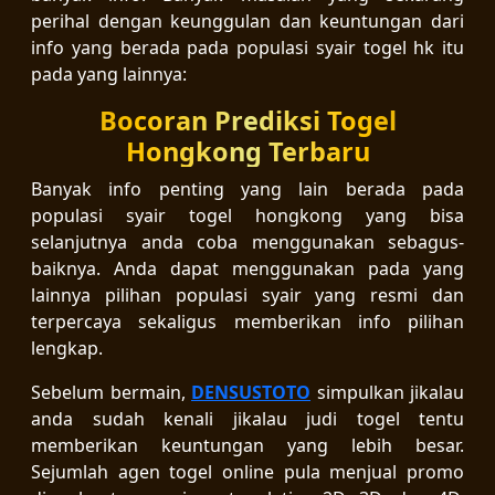
perihal dengan keunggulan dan keuntungan dari
info yang berada pada populasi syair togel hk itu
pada yang lainnya:
Bocoran Prediksi Togel
Hongkong Terbaru
Banyak info penting yang lain berada pada
populasi syair togel hongkong yang bisa
selanjutnya anda coba menggunakan sebagus-
baiknya. Anda dapat menggunakan pada yang
lainnya pilihan populasi syair yang resmi dan
terpercaya sekaligus memberikan info pilihan
lengkap.
Sebelum bermain,
DENSUSTOTO
simpulkan jikalau
anda sudah kenali jikalau judi togel tentu
memberikan keuntungan yang lebih besar.
Sejumlah agen togel online pula menjual promo