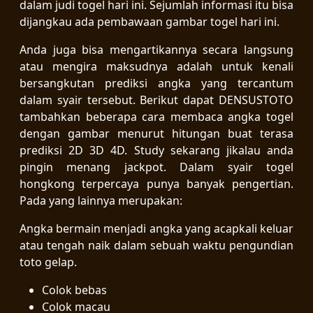
dalam judi togel hari ini. Sejumlah informasi itu bisa
dijangkau ada pembawaan gambar togel hari ini.
Anda juga bisa mengartikannya secara langsung
atau mengira maksudnya adalah untuk kenali
bersangkutan prediksi angka yang tercantum
dalam syair tersebut. Berikut dapat DENSUSTOTO
tambahkan beberapa cara membaca angka togel
dengan gambar menurut hitungan buat terasa
prediksi 2D 3D 4D. Study sekarang jikalau anda
pingin menang jackpot. Dalam syair togel
hongkong terpercaya punya banyak pengertian.
Pada yang lainnya merupakan:
Angka bermain menjadi angka yang acapkali keluar
atau tengah naik dalam sebuah waktu pengundian
toto gelap.
Colok bebas
Colok macau