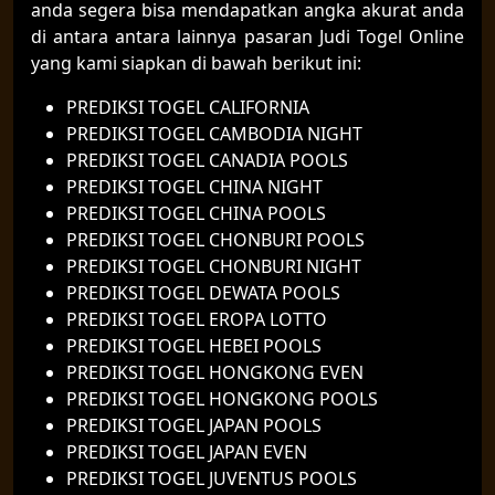
anda segera bisa mendapatkan angka akurat anda
di antara antara lainnya pasaran Judi Togel Online
yang kami siapkan di bawah berikut ini:
PREDIKSI TOGEL CALIFORNIA
PREDIKSI TOGEL CAMBODIA NIGHT
PREDIKSI TOGEL CANADIA POOLS
PREDIKSI TOGEL CHINA NIGHT
PREDIKSI TOGEL CHINA POOLS
PREDIKSI TOGEL CHONBURI POOLS
PREDIKSI TOGEL CHONBURI NIGHT
PREDIKSI TOGEL DEWATA POOLS
PREDIKSI TOGEL EROPA LOTTO
PREDIKSI TOGEL HEBEI POOLS
PREDIKSI TOGEL HONGKONG EVEN
PREDIKSI TOGEL HONGKONG POOLS
PREDIKSI TOGEL JAPAN POOLS
PREDIKSI TOGEL JAPAN EVEN
PREDIKSI TOGEL JUVENTUS POOLS