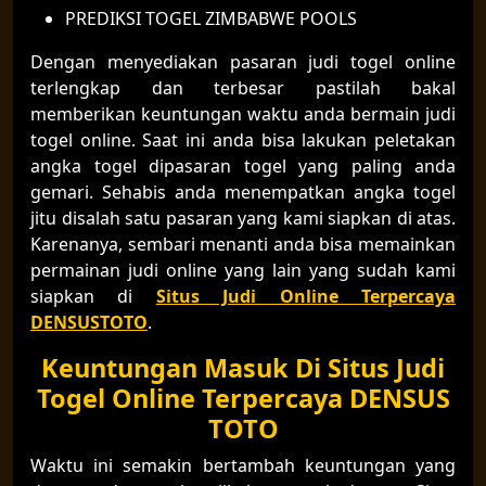
PREDIKSI TOGEL ZIMBABWE POOLS
Dengan menyediakan pasaran judi togel online
terlengkap dan terbesar pastilah bakal
memberikan keuntungan waktu anda bermain judi
togel online. Saat ini anda bisa lakukan peletakan
angka togel dipasaran togel yang paling anda
gemari. Sehabis anda menempatkan angka togel
jitu disalah satu pasaran yang kami siapkan di atas.
Karenanya, sembari menanti anda bisa memainkan
permainan judi online yang lain yang sudah kami
siapkan di
Situs Judi Online Terpercaya
DENSUSTOTO
.
Keuntungan Masuk Di Situs Judi
Togel Online Terpercaya DENSUS
TOTO
Waktu ini semakin bertambah keuntungan yang