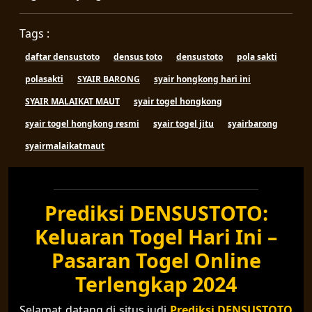
Tags :
daftar densustoto
densus toto
densustoto
pola sakti
polasakti
SYAIR BARONG
syair hongkong hari ini
SYAIR MALAIKAT MAUT
syair togel hongkong
syair togel hongkong resmi
syair togel jitu
syairbarong
syairmalaikatmaut
Prediksi DENSUSTOTO:
Keluaran Togel Hari Ini –
Pasaran Togel Online
Terlengkap 2024
Selamat datang di situs judi
Prediksi DENSUSTOTO